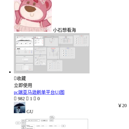
小石想看海

收藏
立即使用
pc端亚马逊刷单平台UI图

982

1

0
￥20
GU