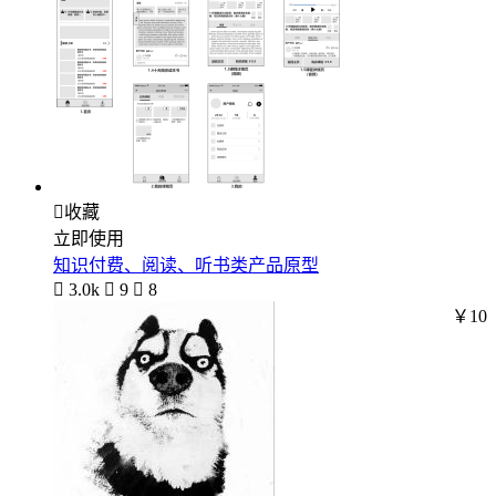

收藏
立即使用
知识付费、阅读、听书类产品原型

3.0k

9

8
￥10