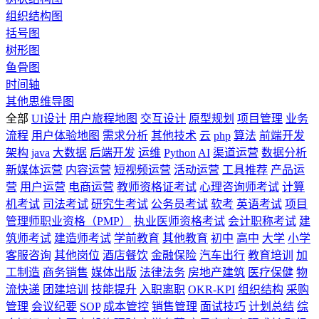
组织结构图
括号图
树形图
鱼骨图
时间轴
其他思维导图
全部
UI设计
用户旅程地图
交互设计
原型规划
项目管理
业务
流程
用户体验地图
需求分析
其他技术
云
php
算法
前端开发
架构
java
大数据
后端开发
运维
Python
AI
渠道运营
数据分析
新媒体运营
内容运营
短视频运营
活动运营
工具推荐
产品运
营
用户运营
电商运营
教师资格证考试
心理咨询师考试
计算
机考试
司法考试
研究生考试
公务员考试
软考
英语考试
项目
管理师职业资格（PMP）
执业医师资格考试
会计职称考试
建
筑师考试
建造师考试
学前教育
其他教育
初中
高中
大学
小学
客服咨询
其他岗位
酒店餐饮
金融保险
汽车出行
教育培训
加
工制造
商务销售
媒体出版
法律法务
房地产建筑
医疗保健
物
流快递
团建培训
技能提升
入职离职
OKR-KPI
组织结构
采购
管理
会议纪要
SOP
成本管控
销售管理
面试技巧
计划总结
综