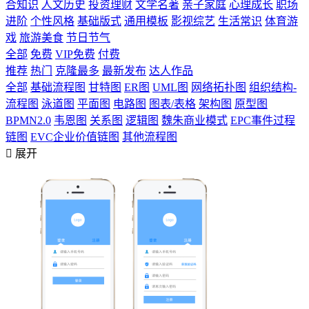
合知识
人文历史
投资理财
文学名著
亲子家庭
心理成长
职场
进阶
个性风格
基础版式
通用模板
影视综艺
生活常识
体育游
戏
旅游美食
节日节气
全部
免费
VIP免费
付费
推荐
热门
克隆最多
最新发布
达人作品
全部
基础流程图
甘特图
ER图
UML图
网络拓扑图
组织结构-
流程图
泳道图
平面图
电路图
图表/表格
架构图
原型图
BPMN2.0
韦恩图
关系图
逻辑图
魏朱商业模式
EPC事件过程
链图
EVC企业价值链图
其他流程图

展开