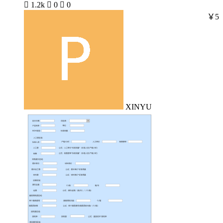

1.2k

0

0
￥5
XINYU