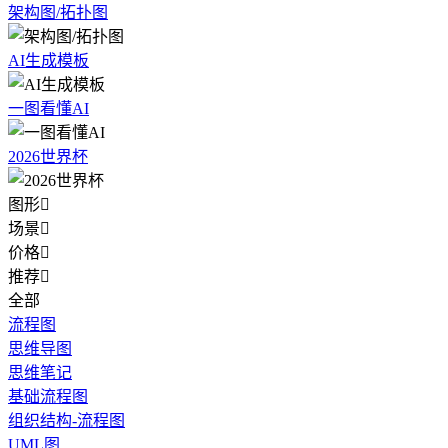
架构图/拓扑图
AI生成模板
一图看懂AI
2026世界杯
图形

场景

价格

推荐

全部
流程图
思维导图
思维笔记
基础流程图
组织结构-流程图
UML图