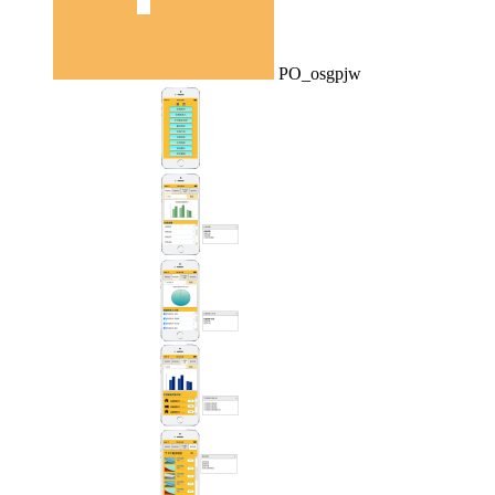
PO_osgpjw