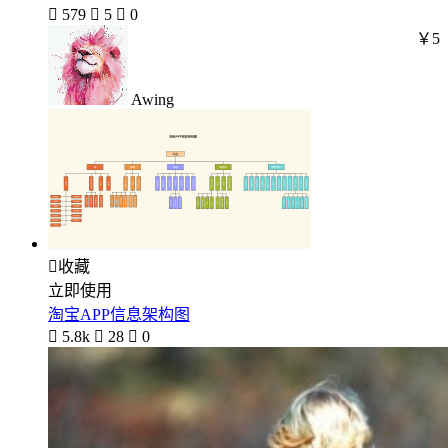

579

5

0
￥5
Awing

收藏
立即使用
淘宝APP信息架构图

5.8k

28

0