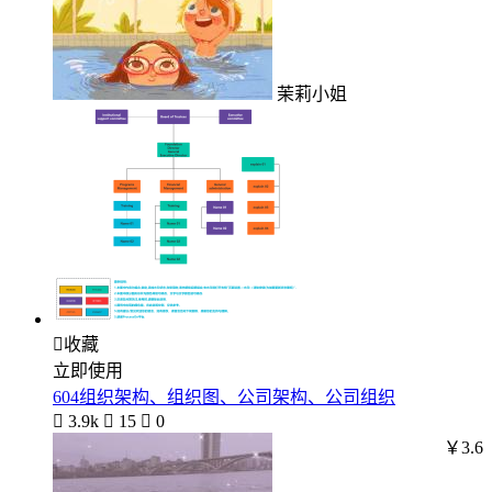
茉莉小姐

收藏
立即使用
604组织架构、组织图、公司架构、公司组织

3.9k

15

0
￥3.6