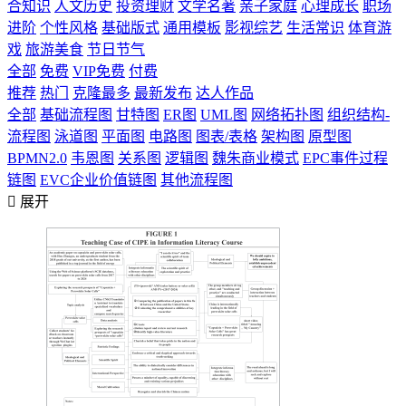
合知识
人文历史
投资理财
文学名著
亲子家庭
心理成长
职场
进阶
个性风格
基础版式
通用模板
影视综艺
生活常识
体育游
戏
旅游美食
节日节气
全部
免费
VIP免费
付费
推荐
热门
克隆最多
最新发布
达人作品
全部
基础流程图
甘特图
ER图
UML图
网络拓扑图
组织结构-
流程图
泳道图
平面图
电路图
图表/表格
架构图
原型图
BPMN2.0
韦恩图
关系图
逻辑图
魏朱商业模式
EPC事件过程
链图
EVC企业价值链图
其他流程图

展开