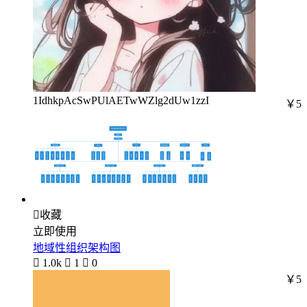
1IdhkpAcSwPUlAETwWZlg2dUw1zzI
￥5

收藏
立即使用
地域性组织架构图

1.0k

1

0
￥5