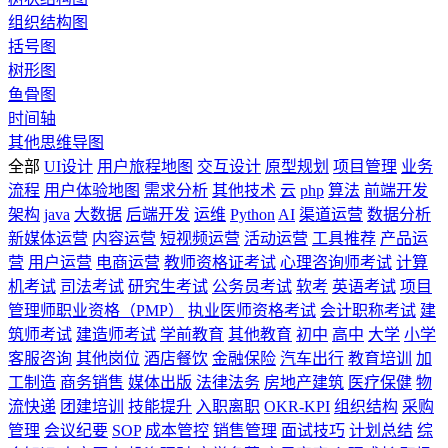
组织结构图
括号图
树形图
鱼骨图
时间轴
其他思维导图
全部
UI设计
用户旅程地图
交互设计
原型规划
项目管理
业务
流程
用户体验地图
需求分析
其他技术
云
php
算法
前端开发
架构
java
大数据
后端开发
运维
Python
AI
渠道运营
数据分析
新媒体运营
内容运营
短视频运营
活动运营
工具推荐
产品运
营
用户运营
电商运营
教师资格证考试
心理咨询师考试
计算
机考试
司法考试
研究生考试
公务员考试
软考
英语考试
项目
管理师职业资格（PMP）
执业医师资格考试
会计职称考试
建
筑师考试
建造师考试
学前教育
其他教育
初中
高中
大学
小学
客服咨询
其他岗位
酒店餐饮
金融保险
汽车出行
教育培训
加
工制造
商务销售
媒体出版
法律法务
房地产建筑
医疗保健
物
流快递
团建培训
技能提升
入职离职
OKR-KPI
组织结构
采购
管理
会议纪要
SOP
成本管控
销售管理
面试技巧
计划总结
综