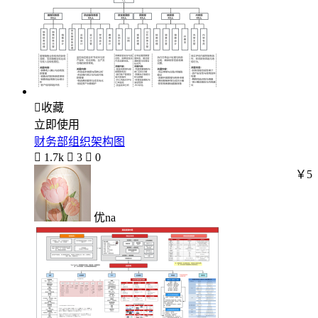

收藏
立即使用
财务部组织架构图

1.7k

3

0
￥5
优na