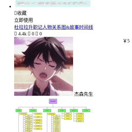

收藏
立即使用
杜拉拉升职记人物关系图&故事时间线

4.4k

0

0
￥5
杰森先生