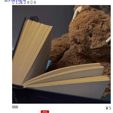

1.2k

0

0
lilili
￥5