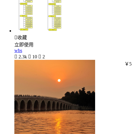

收藏
立即使用
wbs

2.3k

10

2
￥5