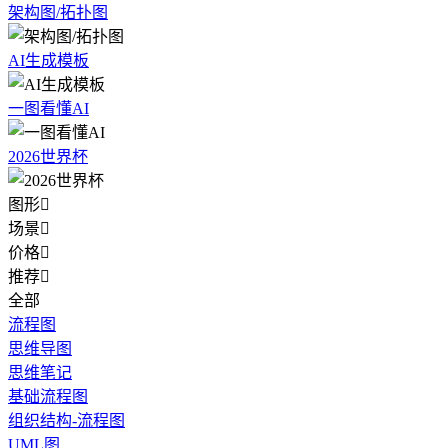
架构图/拓扑图
AI生成模板
一图看懂AI
2026世界杯
图形

场景

价格

推荐

全部
流程图
思维导图
思维笔记
基础流程图
组织结构-流程图
UML图