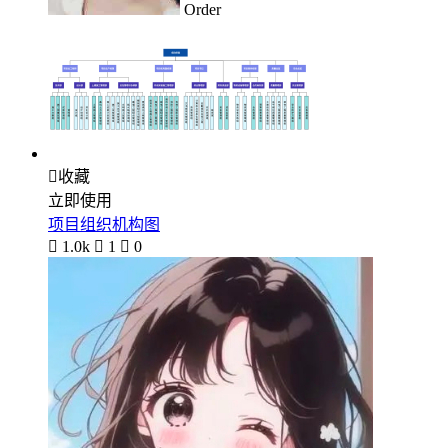
Order

收藏
立即使用
项目组织机构图

1.0k

1

0