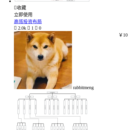

收藏
立即使用
高瓴投资布局

2.0k

1

0
￥10
rabbitmeng