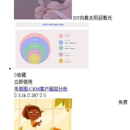
DT向着太阳迎着光

收藏
立即使用
韦恩图-CRM客户圈层分析

3.1k

287

5
免费