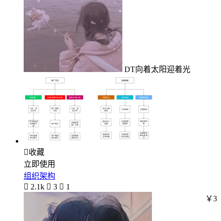
DT向着太阳迎着光

收藏
立即使用
组织架构

2.1k

3

1
￥3