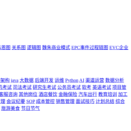
韦恩图
关系图
逻辑图
魏朱商业模式
EPC事件过程链图
EVC企业
架构
java
大数据
后端开发
运维
Python
AI
渠道运营
数据分析
机考试
司法考试
研究生考试
公务员考试
软考
英语考试
项目管
客服咨询
其他岗位
酒店餐饮
金融保险
汽车出行
教育培训
加工
管理
会议纪要
SOP
成本管控
销售管理
面试技巧
计划总结
综合
旅游美食
节日节气