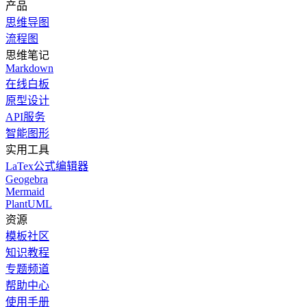
产品
思维导图
流程图
思维笔记
Markdown
在线白板
原型设计
API服务
智能图形
实用工具
LaTex公式编辑器
Geogebra
Mermaid
PlantUML
资源
模板社区
知识教程
专题频道
帮助中心
使用手册