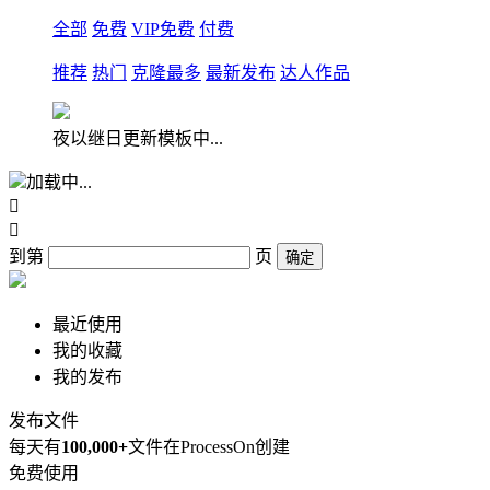
全部
免费
VIP免费
付费
推荐
热门
克隆最多
最新发布
达人作品
夜以继日更新模板中...
加载中...


到第
页
确定
最近使用
我的收藏
我的发布
发布文件
每天有
100,000+
文件在ProcessOn创建
免费使用