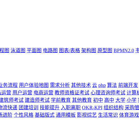
流程图
泳道图
平面图
电路图
图表/表格
架构图
原型图
BPMN2.0
业务流程
用户体验地图
需求分析
其他技术
云
php
算法
前端开发
品运营
用户运营
电商运营
教师资格证考试
心理咨询师考试
计算
建筑师考试
建造师考试
学前教育
其他教育
初中
高中
大学
小学
物流快递
团建培训
技能提升
入职离职
OKR-KPI
组织结构
采购
场进阶
个性风格
基础版式
通用模板
影视综艺
生活常识
体育游戏