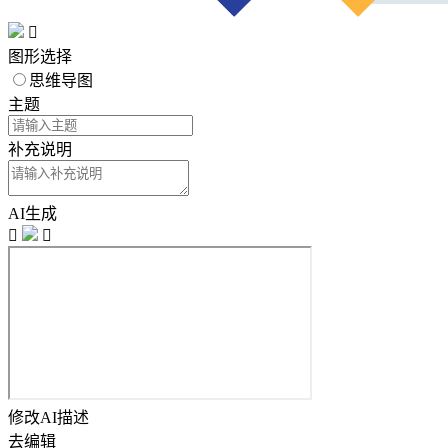

图形选择
思维导图
主题
补充说明
AI生成


修改AI描述
去编辑