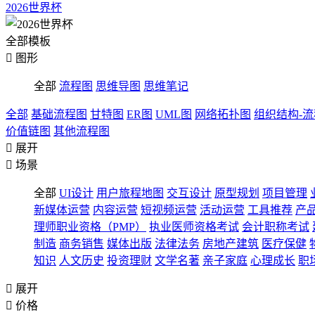
2026世界杯
全部模板

图形
全部
流程图
思维导图
思维笔记
全部
基础流程图
甘特图
ER图
UML图
网络拓扑图
组织结构-
价值链图
其他流程图

展开

场景
全部
UI设计
用户旅程地图
交互设计
原型规划
项目管理
新媒体运营
内容运营
短视频运营
活动运营
工具推荐
产
理师职业资格（PMP）
执业医师资格考试
会计职称考试
制造
商务销售
媒体出版
法律法务
房地产建筑
医疗保健
知识
人文历史
投资理财
文学名著
亲子家庭
心理成长
职

展开

价格