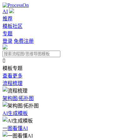
AI
推荐
模板社区
专题
登录
免费注册

模板专题
查看更多
流程梳理
架构图/拓扑图
AI生成模板
一图看懂AI