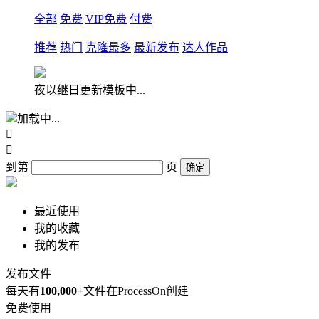
全部
免费
VIP免费
付费
推荐
热门
克隆最多
最新发布
达人作品
夜以继日更新模板中...
加载中...


到第
页
确定
最近使用
我的收藏
我的发布
发布文件
每天有
100,000+
文件在ProcessOn创建
免费使用