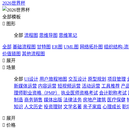
2026世界杯
全部模板

图形
全部
流程图
思维导图
思维笔记
全部
基础流程图
甘特图
ER图
UML图
网络拓扑图
组织结构-
价值链图
其他流程图

展开

场景
全部
UI设计
用户旅程地图
交互设计
原型规划
项目管理
新媒体运营
内容运营
短视频运营
活动运营
工具推荐
产
理师职业资格（PMP）
执业医师资格考试
会计职称考试
制造
商务销售
媒体出版
法律法务
房地产建筑
医疗保健
知识
人文历史
投资理财
文学名著
亲子家庭
心理成长
职

展开

价格