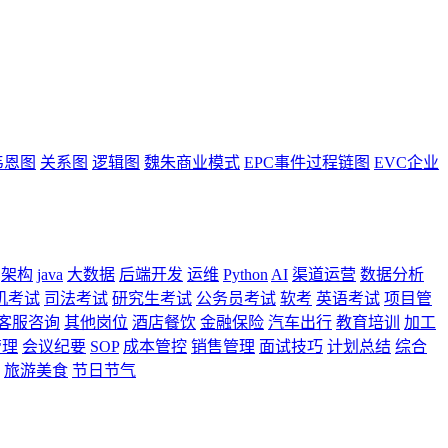
韦恩图
关系图
逻辑图
魏朱商业模式
EPC事件过程链图
EVC企业
架构
java
大数据
后端开发
运维
Python
AI
渠道运营
数据分析
机考试
司法考试
研究生考试
公务员考试
软考
英语考试
项目管
客服咨询
其他岗位
酒店餐饮
金融保险
汽车出行
教育培训
加工
管理
会议纪要
SOP
成本管控
销售管理
面试技巧
计划总结
综合
旅游美食
节日节气