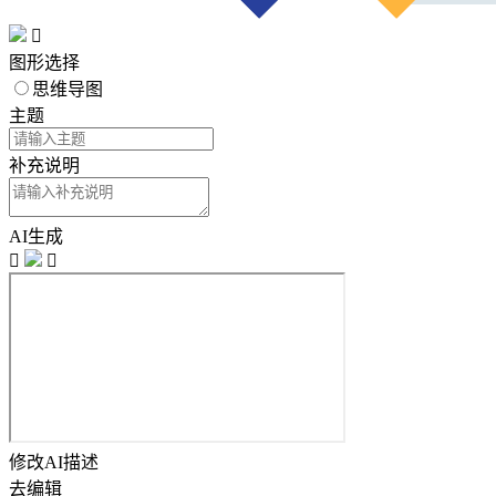

图形选择
思维导图
主题
补充说明
AI生成


修改AI描述
去编辑