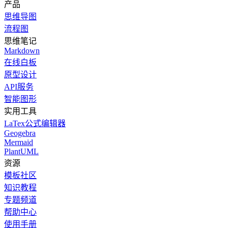
产品
思维导图
流程图
思维笔记
Markdown
在线白板
原型设计
API服务
智能图形
实用工具
LaTex公式编辑器
Geogebra
Mermaid
PlantUML
资源
模板社区
知识教程
专题频道
帮助中心
使用手册