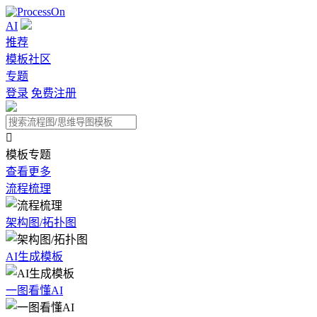
AI
推荐
模板社区
专题
登录
免费注册

模板专题
查看更多
流程梳理
架构图/拓扑图
AI生成模板
一图看懂AI