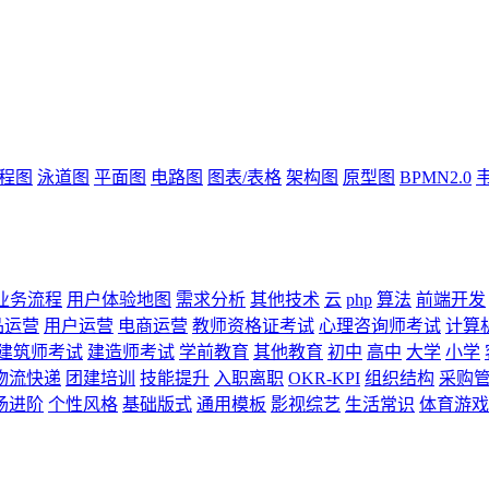
流程图
泳道图
平面图
电路图
图表/表格
架构图
原型图
BPMN2.0
业务流程
用户体验地图
需求分析
其他技术
云
php
算法
前端开发
品运营
用户运营
电商运营
教师资格证考试
心理咨询师考试
计算
建筑师考试
建造师考试
学前教育
其他教育
初中
高中
大学
小学
物流快递
团建培训
技能提升
入职离职
OKR-KPI
组织结构
采购
场进阶
个性风格
基础版式
通用模板
影视综艺
生活常识
体育游戏