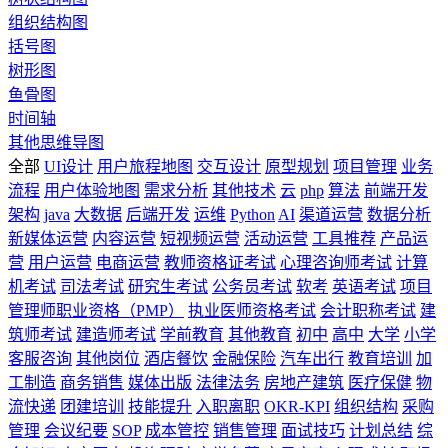
组织结构图
括号图
树形图
鱼骨图
时间轴
其他思维导图
全部
UI设计
用户旅程地图
交互设计
原型规划
项目管理
业务
流程
用户体验地图
需求分析
其他技术
云
php
算法
前端开发
架构
java
大数据
后端开发
运维
Python
AI
渠道运营
数据分析
新媒体运营
内容运营
短视频运营
活动运营
工具推荐
产品运
营
用户运营
电商运营
教师资格证考试
心理咨询师考试
计算
机考试
司法考试
研究生考试
公务员考试
软考
英语考试
项目
管理师职业资格（PMP）
执业医师资格考试
会计职称考试
建
筑师考试
建造师考试
学前教育
其他教育
初中
高中
大学
小学
客服咨询
其他岗位
酒店餐饮
金融保险
汽车出行
教育培训
加
工制造
商务销售
媒体出版
法律法务
房地产建筑
医疗保健
物
流快递
团建培训
技能提升
入职离职
OKR-KPI
组织结构
采购
管理
会议纪要
SOP
成本管控
销售管理
面试技巧
计划总结
综