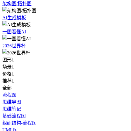
架构图/拓扑图
AI生成模板
一图看懂AI
2026世界杯
图形

场景

价格

推荐

全部
流程图
思维导图
思维笔记
基础流程图
组织结构-流程图
UML图