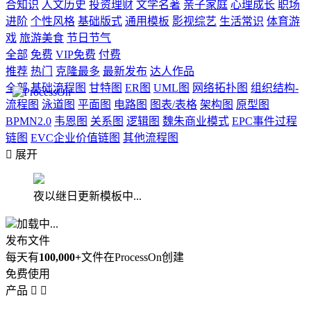
合知识
人文历史
投资理财
文学名著
亲子家庭
心理成长
职场
进阶
个性风格
基础版式
通用模板
影视综艺
生活常识
体育游
戏
旅游美食
节日节气
全部
免费
VIP免费
付费
推荐
热门
克隆最多
最新发布
达人作品
全部
基础流程图
甘特图
ER图
UML图
网络拓扑图
组织结构-
流程图
泳道图
平面图
电路图
图表/表格
架构图
原型图
BPMN2.0
韦恩图
关系图
逻辑图
魏朱商业模式
EPC事件过程
链图
EVC企业价值链图
其他流程图

展开
夜以继日更新模板中...
加载中...
发布文件
每天有
100,000+
文件在ProcessOn创建
免费使用
产品

