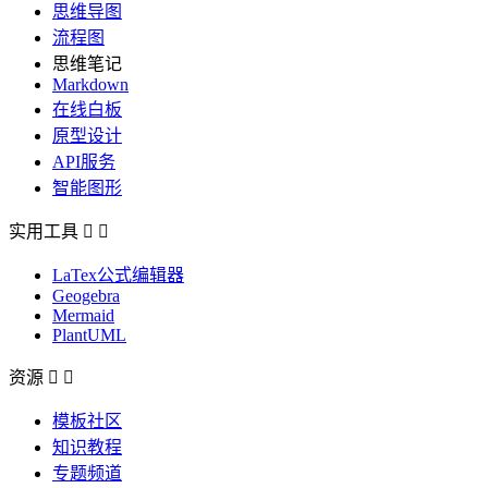
思维导图
流程图
思维笔记
Markdown
在线白板
原型设计
API服务
智能图形
实用工具


LaTex公式编辑器
Geogebra
Mermaid
PlantUML
资源


模板社区
知识教程
专题频道