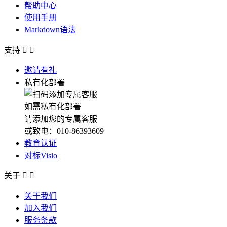
帮助中心
使用手册
Markdown语法
支持


邀请有礼
私有化部署
如需私有化部署
请添加您的专属客服
或致电：010-86393609
教育认证
对标Visio
关于


关于我们
加入我们
服务条款