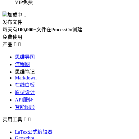
VIP免费
加载中...
发布文件
每天有
100,000+
文件在ProcessOn创建
免费使用
产品


思维导图
流程图
思维笔记
Markdown
在线白板
原型设计
API服务
智能图形
实用工具


LaTex公式编辑器
Geogebra