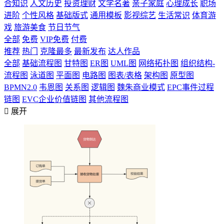
合知识
人文历史
投资理财
文学名著
亲子家庭
心理成长
职场
进阶
个性风格
基础版式
通用模板
影视综艺
生活常识
体育游
戏
旅游美食
节日节气
全部
免费
VIP免费
付费
推荐
热门
克隆最多
最新发布
达人作品
全部
基础流程图
甘特图
ER图
UML图
网络拓扑图
组织结构-
流程图
泳道图
平面图
电路图
图表/表格
架构图
原型图
BPMN2.0
韦恩图
关系图
逻辑图
魏朱商业模式
EPC事件过程
链图
EVC企业价值链图
其他流程图

展开