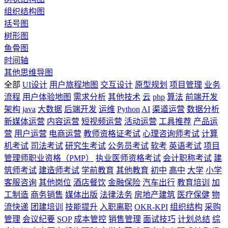
组织结构图
括号图
树形图
鱼骨图
时间轴
其他思维导图
全部
UI设计
用户旅程地图
交互设计
原型规划
项目管理
业务
流程
用户体验地图
需求分析
其他技术
云
php
算法
前端开发
架构
java
大数据
后端开发
运维
Python
AI
渠道运营
数据分析
新媒体运营
内容运营
短视频运营
活动运营
工具推荐
产品运
营
用户运营
电商运营
教师资格证考试
心理咨询师考试
计算
机考试
司法考试
研究生考试
公务员考试
软考
英语考试
项目
管理师职业资格（PMP）
执业医师资格考试
会计职称考试
建
筑师考试
建造师考试
学前教育
其他教育
初中
高中
大学
小学
客服咨询
其他岗位
酒店餐饮
金融保险
汽车出行
教育培训
加
工制造
商务销售
媒体出版
法律法务
房地产建筑
医疗保健
物
流快递
团建培训
技能提升
入职离职
OKR-KPI
组织结构
采购
管理
会议纪要
SOP
成本管控
销售管理
面试技巧
计划总结
综