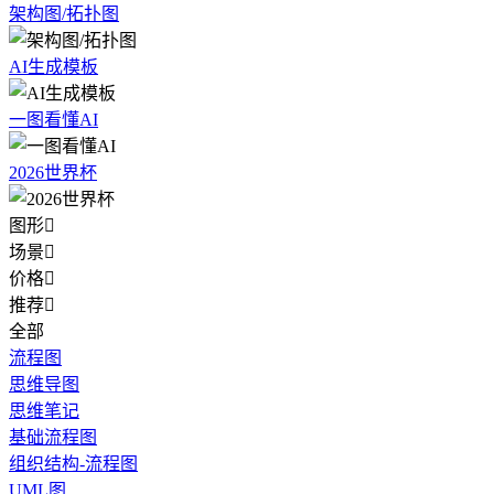
架构图/拓扑图
AI生成模板
一图看懂AI
2026世界杯
图形

场景

价格

推荐

全部
流程图
思维导图
思维笔记
基础流程图
组织结构-流程图
UML图