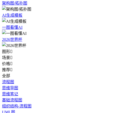
架构图/拓扑图
AI生成模板
一图看懂AI
2026世界杯
图形

场景

价格

推荐

全部
流程图
思维导图
思维笔记
基础流程图
组织结构-流程图
UML图