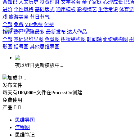
合知识
人文历史
投资理财
文学名著
亲子家庭
心理成长
职场
进阶
个性风格
基础版式
通用模板
影视综艺
生活常识
体育游
戏
旅游美食
节日节气
全部
免费
VIP免费
付费
推荐
热门
克隆最多
最新发布
达人作品
全部
基础思维导图
鱼骨图
树状结构图
时间轴
组织结构图
树
形图
括号图
其他思维导图
夜以继日更新模板中...
加载中...
发布文件
每天有
100,000+
文件在ProcessOn创建
免费使用
产品


思维导图
流程图
思维笔记