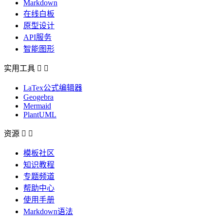
Markdown
在线白板
原型设计
API服务
智能图形
实用工具


LaTex公式编辑器
Geogebra
Mermaid
PlantUML
资源


模板社区
知识教程
专题频道
帮助中心
使用手册
Markdown语法