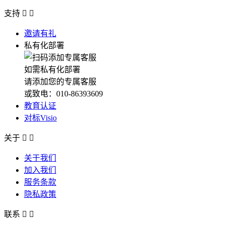
支持


邀请有礼
私有化部署
如需私有化部署
请添加您的专属客服
或致电：010-86393609
教育认证
对标Visio
关于


关于我们
加入我们
服务条款
隐私政策
联系

