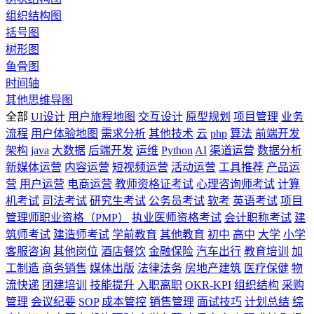
组织结构图
括号图
树形图
鱼骨图
时间轴
其他思维导图
全部
UI设计
用户旅程地图
交互设计
原型规划
项目管理
业务
流程
用户体验地图
需求分析
其他技术
云
php
算法
前端开发
架构
java
大数据
后端开发
运维
Python
AI
渠道运营
数据分析
新媒体运营
内容运营
短视频运营
活动运营
工具推荐
产品运
营
用户运营
电商运营
教师资格证考试
心理咨询师考试
计算
机考试
司法考试
研究生考试
公务员考试
软考
英语考试
项目
管理师职业资格（PMP）
执业医师资格考试
会计职称考试
建
筑师考试
建造师考试
学前教育
其他教育
初中
高中
大学
小学
客服咨询
其他岗位
酒店餐饮
金融保险
汽车出行
教育培训
加
工制造
商务销售
媒体出版
法律法务
房地产建筑
医疗保健
物
流快递
团建培训
技能提升
入职离职
OKR-KPI
组织结构
采购
管理
会议纪要
SOP
成本管控
销售管理
面试技巧
计划总结
综