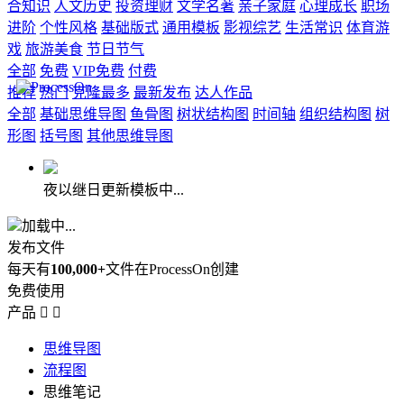
合知识
人文历史
投资理财
文学名著
亲子家庭
心理成长
职场
进阶
个性风格
基础版式
通用模板
影视综艺
生活常识
体育游
戏
旅游美食
节日节气
全部
免费
VIP免费
付费
推荐
热门
克隆最多
最新发布
达人作品
全部
基础思维导图
鱼骨图
树状结构图
时间轴
组织结构图
树
形图
括号图
其他思维导图
夜以继日更新模板中...
加载中...
发布文件
每天有
100,000+
文件在ProcessOn创建
免费使用
产品


思维导图
流程图
思维笔记