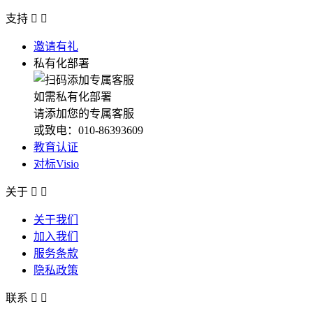
支持


邀请有礼
私有化部署
如需私有化部署
请添加您的专属客服
或致电：010-86393609
教育认证
对标Visio
关于


关于我们
加入我们
服务条款
隐私政策
联系

