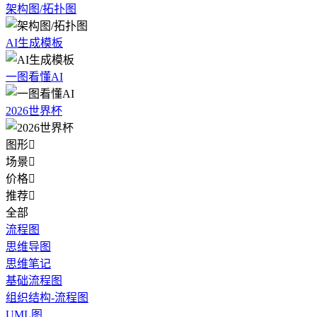
架构图/拓扑图
AI生成模板
一图看懂AI
2026世界杯
图形

场景

价格

推荐

全部
流程图
思维导图
思维笔记
基础流程图
组织结构-流程图
UML图