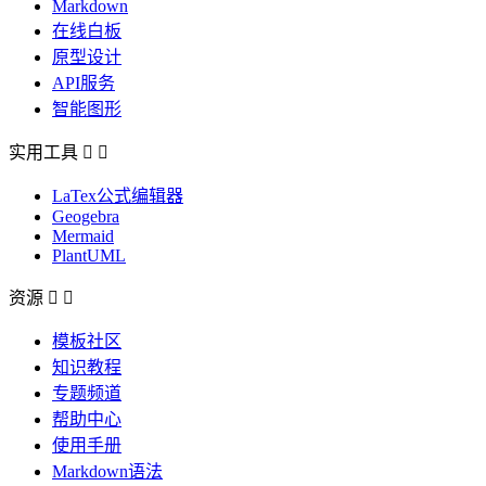
Markdown
在线白板
原型设计
API服务
智能图形
实用工具


LaTex公式编辑器
Geogebra
Mermaid
PlantUML
资源


模板社区
知识教程
专题频道
帮助中心
使用手册
Markdown语法