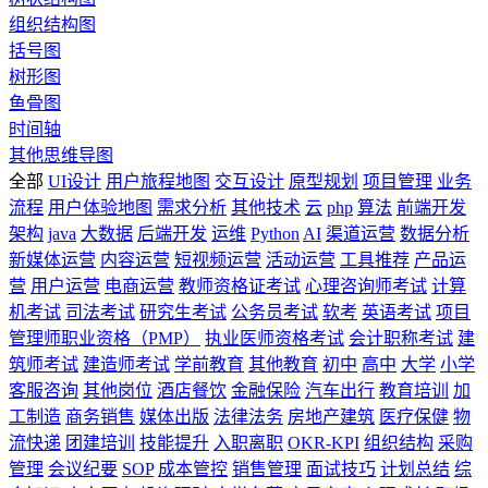
组织结构图
括号图
树形图
鱼骨图
时间轴
其他思维导图
全部
UI设计
用户旅程地图
交互设计
原型规划
项目管理
业务
流程
用户体验地图
需求分析
其他技术
云
php
算法
前端开发
架构
java
大数据
后端开发
运维
Python
AI
渠道运营
数据分析
新媒体运营
内容运营
短视频运营
活动运营
工具推荐
产品运
营
用户运营
电商运营
教师资格证考试
心理咨询师考试
计算
机考试
司法考试
研究生考试
公务员考试
软考
英语考试
项目
管理师职业资格（PMP）
执业医师资格考试
会计职称考试
建
筑师考试
建造师考试
学前教育
其他教育
初中
高中
大学
小学
客服咨询
其他岗位
酒店餐饮
金融保险
汽车出行
教育培训
加
工制造
商务销售
媒体出版
法律法务
房地产建筑
医疗保健
物
流快递
团建培训
技能提升
入职离职
OKR-KPI
组织结构
采购
管理
会议纪要
SOP
成本管控
销售管理
面试技巧
计划总结
综