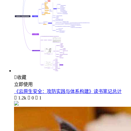

收藏
立即使用
《云原生安全：攻防实践与体系构建》读书笔记总计

1.2k

0

1