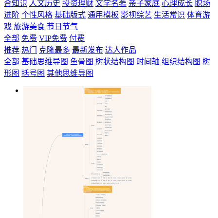
合知识
人文历史
投资理财
文学名著
亲子家庭
心理成长
职场
进阶
个性风格
基础版式
通用模板
影视综艺
生活常识
体育游
戏
旅游美食
节日节气
全部
免费
VIP免费
付费
推荐
热门
克隆最多
最新发布
达人作品
全部
基础思维导图
鱼骨图
树状结构图
时间轴
组织结构图
树
形图
括号图
其他思维导图