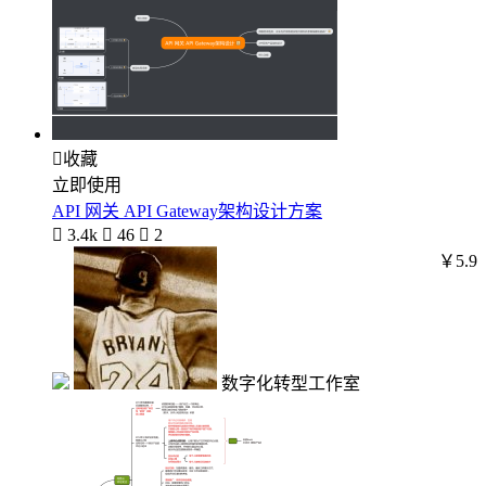

收藏
立即使用
API 网关 API Gateway架构设计方案

3.4k

46

2
￥5.9
数字化转型工作室