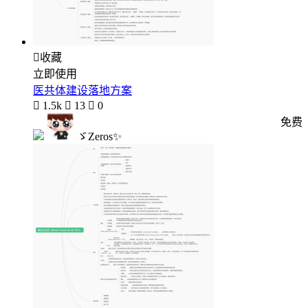

收藏
立即使用
医共体建设落地方案

1.5k

13

0
免费
ゞZeros✨