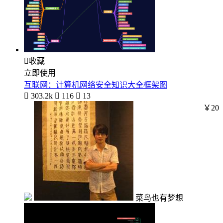

收藏
立即使用
互联网：计算机网络安全知识大全框架图

303.2k

116

13
￥20
菜鸟也有梦想