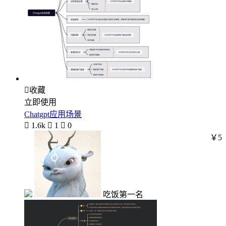

收藏
立即使用
Chatgpt应用场景

1.6k

1

0
￥5
吃饭第一名