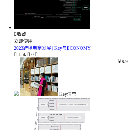

收藏
立即使用
2023跨境电商发展 | Key与ECONOMY

1.5k

0

1
￥9.9
Key洁莹