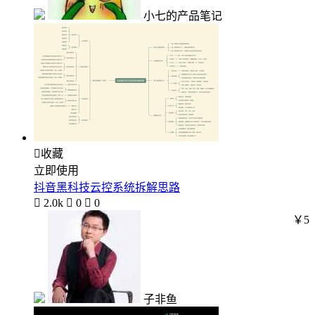
小七的产品笔记

收藏
立即使用
抖音黑科技云控系统拆解思路

2.0k

0

0
￥5
子非鱼