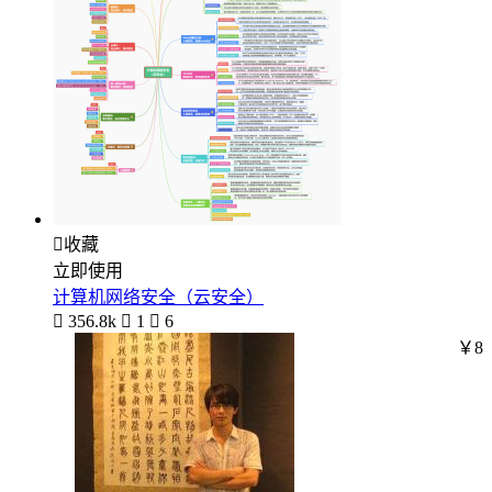

收藏
立即使用
计算机网络安全（云安全）

356.8k

1

6
￥8