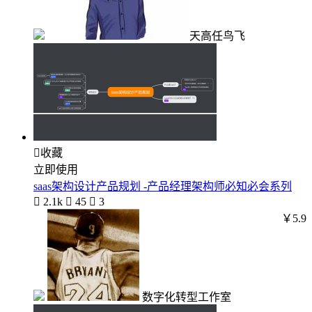
天高任鸟飞

收藏
立即使用
saas架构设计产品规划 -产品经理架构师必知必会系列

2.1k

45

3
￥5.9
数字化转型工作室