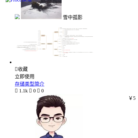
雪中孤影

收藏
立即使用
存储类型简介

1.1k

0

0
￥5