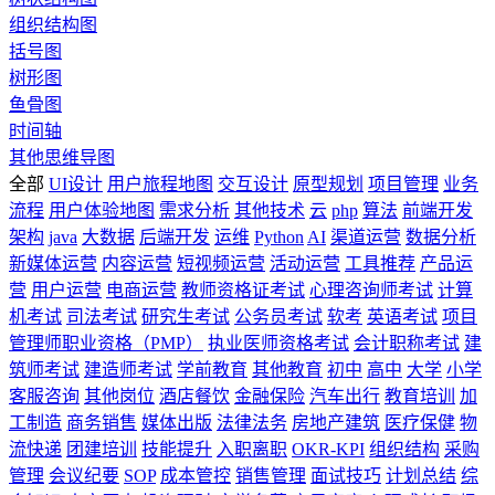
组织结构图
括号图
树形图
鱼骨图
时间轴
其他思维导图
全部
UI设计
用户旅程地图
交互设计
原型规划
项目管理
业务
流程
用户体验地图
需求分析
其他技术
云
php
算法
前端开发
架构
java
大数据
后端开发
运维
Python
AI
渠道运营
数据分析
新媒体运营
内容运营
短视频运营
活动运营
工具推荐
产品运
营
用户运营
电商运营
教师资格证考试
心理咨询师考试
计算
机考试
司法考试
研究生考试
公务员考试
软考
英语考试
项目
管理师职业资格（PMP）
执业医师资格考试
会计职称考试
建
筑师考试
建造师考试
学前教育
其他教育
初中
高中
大学
小学
客服咨询
其他岗位
酒店餐饮
金融保险
汽车出行
教育培训
加
工制造
商务销售
媒体出版
法律法务
房地产建筑
医疗保健
物
流快递
团建培训
技能提升
入职离职
OKR-KPI
组织结构
采购
管理
会议纪要
SOP
成本管控
销售管理
面试技巧
计划总结
综