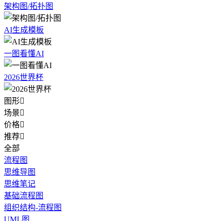
架构图/拓扑图
AI生成模板
一图看懂AI
2026世界杯
图形

场景

价格

推荐

全部
流程图
思维导图
思维笔记
基础流程图
组织结构-流程图
UML图