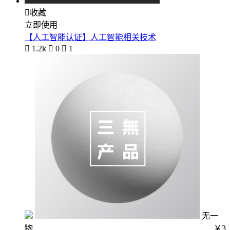

收藏
立即使用
【人工智能认证】人工智能相关技术

1.2k

0

1
无一
物
￥3