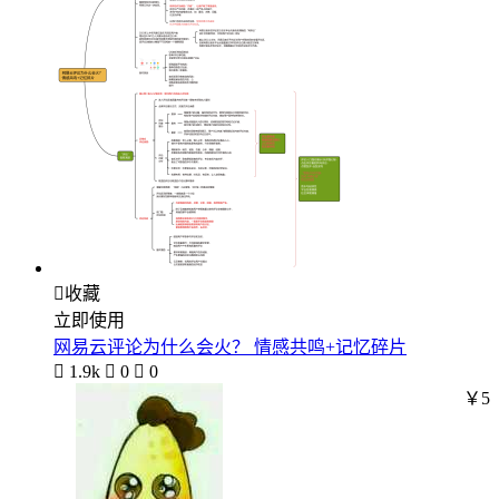

收藏
立即使用
网易云评论为什么会火？ 情感共鸣+记忆碎片

1.9k

0

0
￥5