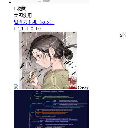

收藏
立即使用
弹性云主机（ECS）

1.1k

0

0
￥5
Casey