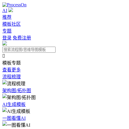
AI
推荐
模板社区
专题
登录
免费注册

模板专题
查看更多
流程梳理
架构图/拓扑图
AI生成模板
一图看懂AI