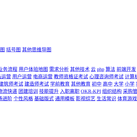
图
括号图
其他思维导图
业务流程
用户体验地图
需求分析
其他技术
云
php
算法
前端开发
品运营
用户运营
电商运营
教师资格证考试
心理咨询师考试
计算
建筑师考试
建造师考试
学前教育
其他教育
初中
高中
大学
小学
物流快递
团建培训
技能提升
入职离职
OKR-KPI
组织结构
采购
场进阶
个性风格
基础版式
通用模板
影视综艺
生活常识
体育游戏