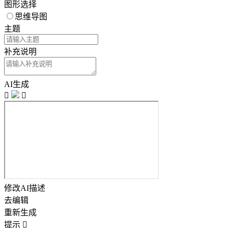
图形选择
思维导图
主题
补充说明
AI生成


修改AI描述
去编辑
重新生成
提示
