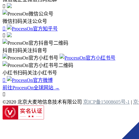

微信扫码关注公众号


抖音扫码关注抖音号
小红书扫码关注小红书号

前往ProcessOn全球网站 →

©2020 北京大麦地信息技术有限公司
京ICP备15008605号-1
|
京