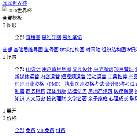
2026世界杯
全部模板

图形
全部
流程图
思维导图
思维笔记
全部
基础思维导图
鱼骨图
树状结构图
时间轴
组织结构图
树形

场景
全部
UI设计
用户旅程地图
交互设计
原型规划
项目管理
新媒体运营
内容运营
短视频运营
活动运营
工具推荐
产
理师职业资格（PMP）
执业医师资格考试
会计职称考试
制造
商务销售
媒体出版
法律法务
房地产建筑
医疗保健
知识
人文历史
投资理财
文学名著
亲子家庭
心理成长
职

展开

价格
全部
免费
VIP免费
付费