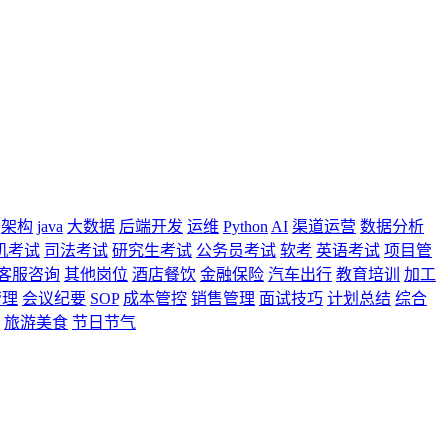
架构
java
大数据
后端开发
运维
Python
AI
渠道运营
数据分析
机考试
司法考试
研究生考试
公务员考试
软考
英语考试
项目管
客服咨询
其他岗位
酒店餐饮
金融保险
汽车出行
教育培训
加工
管理
会议纪要
SOP
成本管控
销售管理
面试技巧
计划总结
综合
旅游美食
节日节气