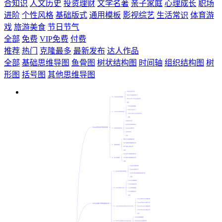
合知识
人文历史
投资理财
文学名著
亲子家庭
心理成长
职场
进阶
个性风格
基础版式
通用模板
影视综艺
生活常识
体育游
戏
旅游美食
节日节气
全部
免费
VIP免费
付费
推荐
热门
克隆最多
最新发布
达人作品
全部
基础思维导图
鱼骨图
树状结构图
时间轴
组织结构图
树
形图
括号图
其他思维导图