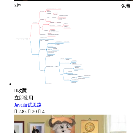
yjw
免费

收藏
立即使用
Java面试思路

2.8k

20

4