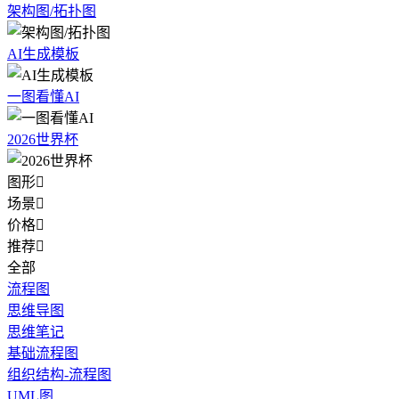
架构图/拓扑图
AI生成模板
一图看懂AI
2026世界杯
图形

场景

价格

推荐

全部
流程图
思维导图
思维笔记
基础流程图
组织结构-流程图
UML图