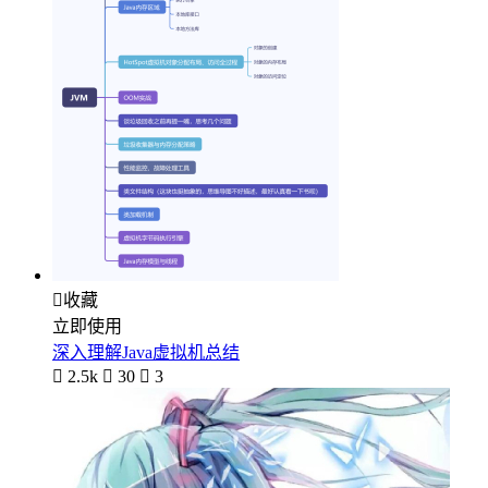

收藏
立即使用
深入理解Java虚拟机总结

2.5k

30

3