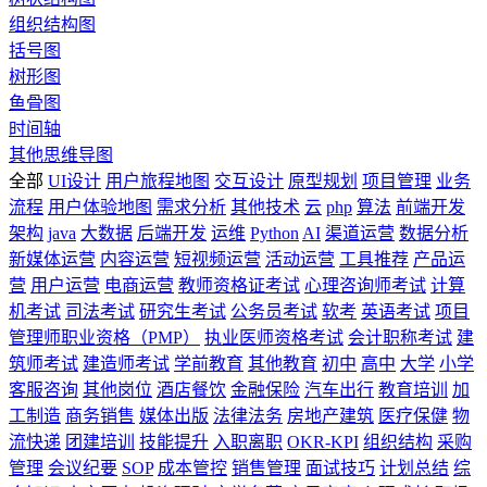
组织结构图
括号图
树形图
鱼骨图
时间轴
其他思维导图
全部
UI设计
用户旅程地图
交互设计
原型规划
项目管理
业务
流程
用户体验地图
需求分析
其他技术
云
php
算法
前端开发
架构
java
大数据
后端开发
运维
Python
AI
渠道运营
数据分析
新媒体运营
内容运营
短视频运营
活动运营
工具推荐
产品运
营
用户运营
电商运营
教师资格证考试
心理咨询师考试
计算
机考试
司法考试
研究生考试
公务员考试
软考
英语考试
项目
管理师职业资格（PMP）
执业医师资格考试
会计职称考试
建
筑师考试
建造师考试
学前教育
其他教育
初中
高中
大学
小学
客服咨询
其他岗位
酒店餐饮
金融保险
汽车出行
教育培训
加
工制造
商务销售
媒体出版
法律法务
房地产建筑
医疗保健
物
流快递
团建培训
技能提升
入职离职
OKR-KPI
组织结构
采购
管理
会议纪要
SOP
成本管控
销售管理
面试技巧
计划总结
综