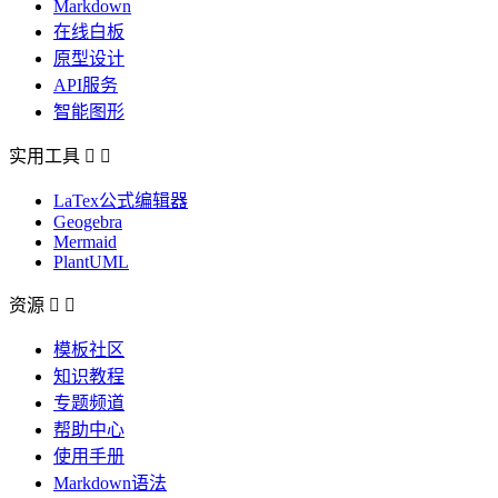
Markdown
在线白板
原型设计
API服务
智能图形
实用工具


LaTex公式编辑器
Geogebra
Mermaid
PlantUML
资源


模板社区
知识教程
专题频道
帮助中心
使用手册
Markdown语法