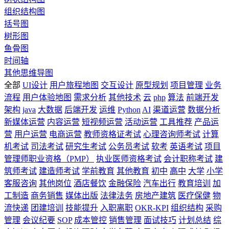
组织结构图
括号图
树形图
鱼骨图
时间轴
其他思维导图
全部
UI设计
用户旅程地图
交互设计
原型规划
项目管理
业务
流程
用户体验地图
需求分析
其他技术
云
php
算法
前端开发
架构
java
大数据
后端开发
运维
Python
AI
渠道运营
数据分析
新媒体运营
内容运营
短视频运营
活动运营
工具推荐
产品运
营
用户运营
电商运营
教师资格证考试
心理咨询师考试
计算
机考试
司法考试
研究生考试
公务员考试
软考
英语考试
项目
管理师职业资格（PMP）
执业医师资格考试
会计职称考试
建
筑师考试
建造师考试
学前教育
其他教育
初中
高中
大学
小学
客服咨询
其他岗位
酒店餐饮
金融保险
汽车出行
教育培训
加
工制造
商务销售
媒体出版
法律法务
房地产建筑
医疗保健
物
流快递
团建培训
技能提升
入职离职
OKR-KPI
组织结构
采购
管理
会议纪要
SOP
成本管控
销售管理
面试技巧
计划总结
综