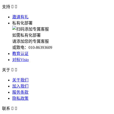
支持


邀请有礼
私有化部署
如需私有化部署
请添加您的专属客服
或致电：010-86393609
教育认证
对标Visio
关于


关于我们
加入我们
服务条款
隐私政策
联系

