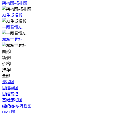
架构图/拓扑图
AI生成模板
一图看懂AI
2026世界杯
图形

场景

价格

推荐

全部
流程图
思维导图
思维笔记
基础流程图
组织结构-流程图
UML图