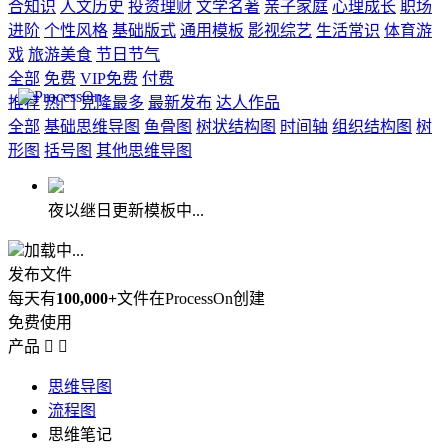
合知识
人文历史
投资理财
文学名著
亲子家庭
心理成长
职场
进阶
个性风格
基础版式
通用模板
影视综艺
生活常识
体育游
戏
旅游美食
节日节气
全部
免费
VIP免费
付费
推荐
热门
克隆最多
最新发布
达人作品
全部
基础思维导图
鱼骨图
树状结构图
时间轴
组织结构图
树
形图
括号图
其他思维导图
夜以继日更新模板中...
加载中...
发布文件
每天有
100,000+
文件在ProcessOn创建
免费使用
产品


思维导图
流程图
思维笔记