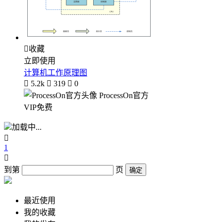

收藏
立即使用
计算机工作原理图

5.2k

319

0
ProcessOn官方
VIP免费
加载中...

1

到第
页
确定
最近使用
我的收藏