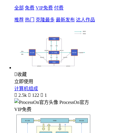
全部
免费
VIP免费
付费
推荐
热门
克隆最多
最新发布
达人作品

收藏
立即使用
计算机组成

2.5k

122

1
ProcessOn官方
VIP免费