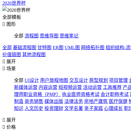
2026世界杯
全部模板

图形
全部
流程图
思维导图
思维笔记
全部
基础流程图
甘特图
ER图
UML图
网络拓扑图
组织结构-
价值链图
其他流程图

展开

场景
全部
UI设计
用户旅程地图
交互设计
原型规划
项目管理
新媒体运营
内容运营
短视频运营
活动运营
工具推荐
产
理师职业资格（PMP）
执业医师资格考试
会计职称考试
制造
商务销售
媒体出版
法律法务
房地产建筑
医疗保健
知识
人文历史
投资理财
文学名著
亲子家庭
心理成长
职

展开

价格