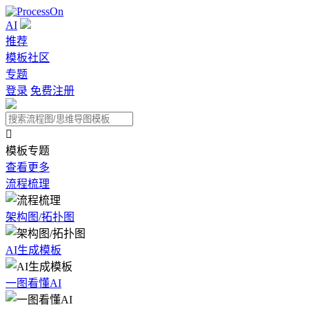
AI
推荐
模板社区
专题
登录
免费注册

模板专题
查看更多
流程梳理
架构图/拓扑图
AI生成模板
一图看懂AI