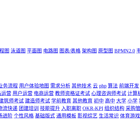
流程图
泳道图
平面图
电路图
图表/表格
架构图
原型图
BPMN2.0
业务流程
用户体验地图
需求分析
其他技术
云
php
算法
前端开发
品运营
用户运营
电商运营
教师资格证考试
心理咨询师考试
计算
建筑师考试
建造师考试
学前教育
其他教育
初中
高中
大学
小学
物流快递
团建培训
技能提升
入职离职
OKR-KPI
组织结构
采购
场进阶
个性风格
基础版式
通用模板
影视综艺
生活常识
体育游戏