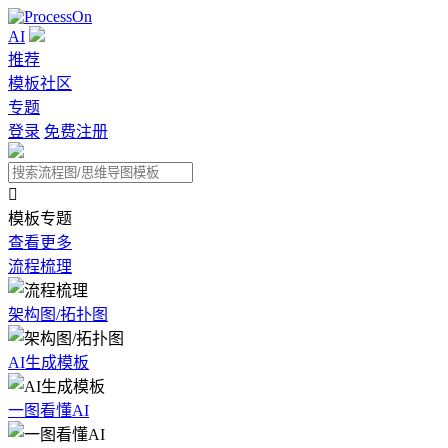
AI
推荐
模板社区
专题
登录
免费注册

模板专题
查看更多
流程梳理
架构图/拓扑图
AI生成模板
一图看懂AI