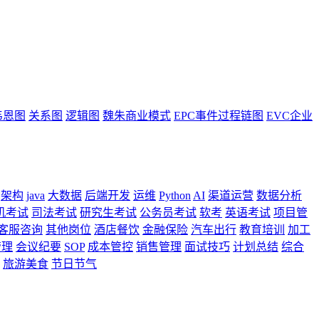
韦恩图
关系图
逻辑图
魏朱商业模式
EPC事件过程链图
EVC企业
架构
java
大数据
后端开发
运维
Python
AI
渠道运营
数据分析
机考试
司法考试
研究生考试
公务员考试
软考
英语考试
项目管
客服咨询
其他岗位
酒店餐饮
金融保险
汽车出行
教育培训
加工
管理
会议纪要
SOP
成本管控
销售管理
面试技巧
计划总结
综合
旅游美食
节日节气