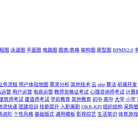
流程图
泳道图
平面图
电路图
图表/表格
架构图
原型图
BPMN2.0
业务流程
用户体验地图
需求分析
其他技术
云
php
算法
前端开发
品运营
用户运营
电商运营
教师资格证考试
心理咨询师考试
计算
建筑师考试
建造师考试
学前教育
其他教育
初中
高中
大学
小学
物流快递
团建培训
技能提升
入职离职
OKR-KPI
组织结构
采购
场进阶
个性风格
基础版式
通用模板
影视综艺
生活常识
体育游戏