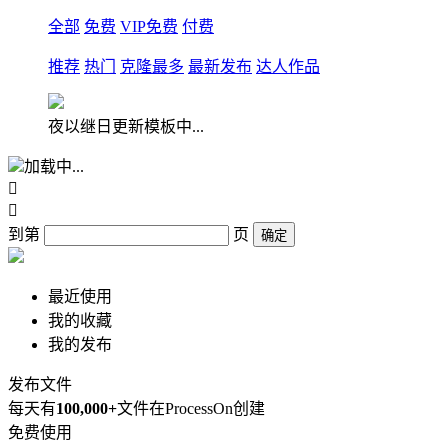
全部
免费
VIP免费
付费
推荐
热门
克隆最多
最新发布
达人作品
夜以继日更新模板中...
加载中...


到第
页
确定
最近使用
我的收藏
我的发布
发布文件
每天有
100,000+
文件在ProcessOn创建
免费使用