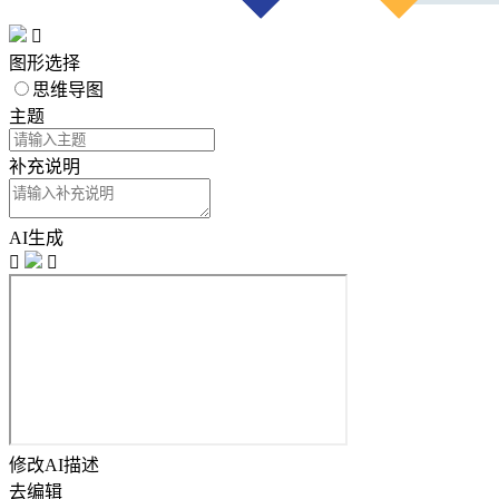

图形选择
思维导图
主题
补充说明
AI生成


修改AI描述
去编辑