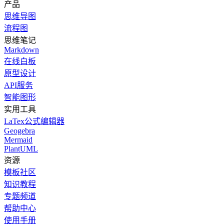
产品
思维导图
流程图
思维笔记
Markdown
在线白板
原型设计
API服务
智能图形
实用工具
LaTex公式编辑器
Geogebra
Mermaid
PlantUML
资源
模板社区
知识教程
专题频道
帮助中心
使用手册