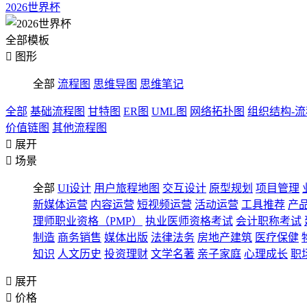
2026世界杯
全部模板

图形
全部
流程图
思维导图
思维笔记
全部
基础流程图
甘特图
ER图
UML图
网络拓扑图
组织结构-
价值链图
其他流程图

展开

场景
全部
UI设计
用户旅程地图
交互设计
原型规划
项目管理
新媒体运营
内容运营
短视频运营
活动运营
工具推荐
产
理师职业资格（PMP）
执业医师资格考试
会计职称考试
制造
商务销售
媒体出版
法律法务
房地产建筑
医疗保健
知识
人文历史
投资理财
文学名著
亲子家庭
心理成长
职

展开

价格