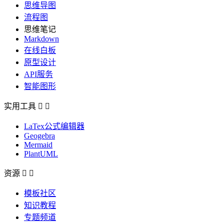
思维导图
流程图
思维笔记
Markdown
在线白板
原型设计
API服务
智能图形
实用工具


LaTex公式编辑器
Geogebra
Mermaid
PlantUML
资源


模板社区
知识教程
专题频道