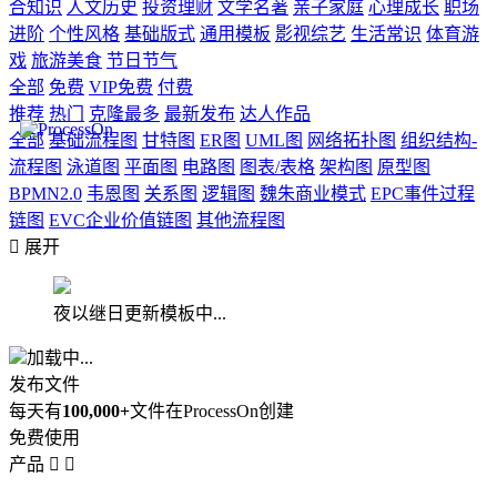
合知识
人文历史
投资理财
文学名著
亲子家庭
心理成长
职场
进阶
个性风格
基础版式
通用模板
影视综艺
生活常识
体育游
戏
旅游美食
节日节气
全部
免费
VIP免费
付费
推荐
热门
克隆最多
最新发布
达人作品
全部
基础流程图
甘特图
ER图
UML图
网络拓扑图
组织结构-
流程图
泳道图
平面图
电路图
图表/表格
架构图
原型图
BPMN2.0
韦恩图
关系图
逻辑图
魏朱商业模式
EPC事件过程
链图
EVC企业价值链图
其他流程图

展开
夜以继日更新模板中...
加载中...
发布文件
每天有
100,000+
文件在ProcessOn创建
免费使用
产品

