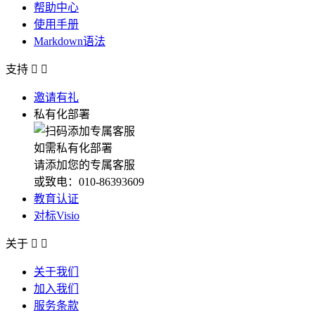
帮助中心
使用手册
Markdown语法
支持


邀请有礼
私有化部署
如需私有化部署
请添加您的专属客服
或致电：010-86393609
教育认证
对标Visio
关于


关于我们
加入我们
服务条款