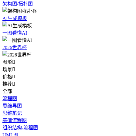
架构图/拓扑图
AI生成模板
一图看懂AI
2026世界杯
图形

场景

价格

推荐

全部
流程图
思维导图
思维笔记
基础流程图
组织结构-流程图
UML图