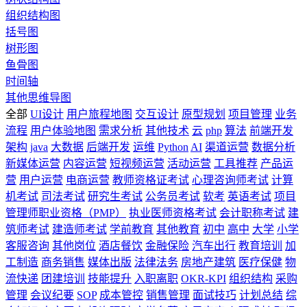
组织结构图
括号图
树形图
鱼骨图
时间轴
其他思维导图
全部
UI设计
用户旅程地图
交互设计
原型规划
项目管理
业务
流程
用户体验地图
需求分析
其他技术
云
php
算法
前端开发
架构
java
大数据
后端开发
运维
Python
AI
渠道运营
数据分析
新媒体运营
内容运营
短视频运营
活动运营
工具推荐
产品运
营
用户运营
电商运营
教师资格证考试
心理咨询师考试
计算
机考试
司法考试
研究生考试
公务员考试
软考
英语考试
项目
管理师职业资格（PMP）
执业医师资格考试
会计职称考试
建
筑师考试
建造师考试
学前教育
其他教育
初中
高中
大学
小学
客服咨询
其他岗位
酒店餐饮
金融保险
汽车出行
教育培训
加
工制造
商务销售
媒体出版
法律法务
房地产建筑
医疗保健
物
流快递
团建培训
技能提升
入职离职
OKR-KPI
组织结构
采购
管理
会议纪要
SOP
成本管控
销售管理
面试技巧
计划总结
综