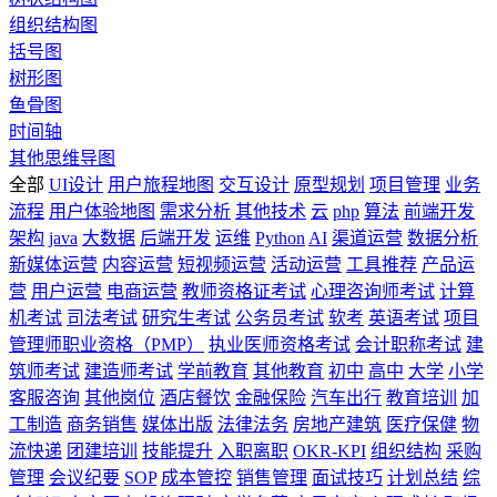
组织结构图
括号图
树形图
鱼骨图
时间轴
其他思维导图
全部
UI设计
用户旅程地图
交互设计
原型规划
项目管理
业务
流程
用户体验地图
需求分析
其他技术
云
php
算法
前端开发
架构
java
大数据
后端开发
运维
Python
AI
渠道运营
数据分析
新媒体运营
内容运营
短视频运营
活动运营
工具推荐
产品运
营
用户运营
电商运营
教师资格证考试
心理咨询师考试
计算
机考试
司法考试
研究生考试
公务员考试
软考
英语考试
项目
管理师职业资格（PMP）
执业医师资格考试
会计职称考试
建
筑师考试
建造师考试
学前教育
其他教育
初中
高中
大学
小学
客服咨询
其他岗位
酒店餐饮
金融保险
汽车出行
教育培训
加
工制造
商务销售
媒体出版
法律法务
房地产建筑
医疗保健
物
流快递
团建培训
技能提升
入职离职
OKR-KPI
组织结构
采购
管理
会议纪要
SOP
成本管控
销售管理
面试技巧
计划总结
综