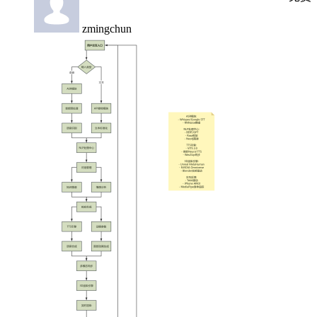
zmingchun