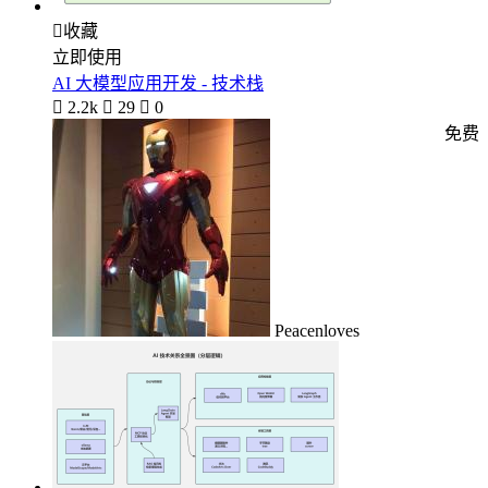

收藏
立即使用
AI 大模型应用开发 - 技术栈

2.2k

29

0
免费
Peacenloves