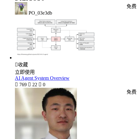
免费
PO_03e3db

收藏
立即使用
AI Agent System Overview

769

22

0
免费