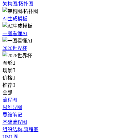
架构图/拓扑图
AI生成模板
一图看懂AI
2026世界杯
图形

场景

价格

推荐

全部
流程图
思维导图
思维笔记
基础流程图
组织结构-流程图
UML图