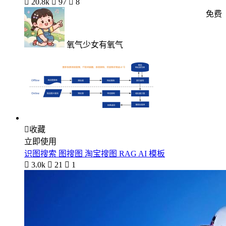

20.8k

97

8
免费
氧气少女有氧气

收藏
立即使用
识图搜索 图搜图 淘宝搜图 RAG AI 模板

3.0k

21

1