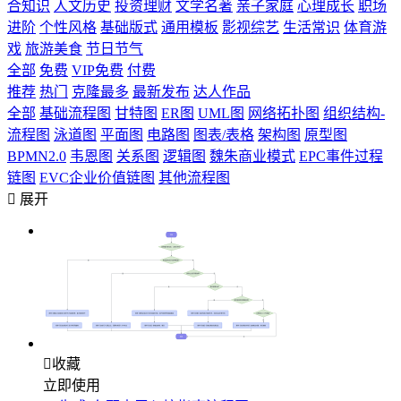
合知识
人文历史
投资理财
文学名著
亲子家庭
心理成长
职场
进阶
个性风格
基础版式
通用模板
影视综艺
生活常识
体育游
戏
旅游美食
节日节气
全部
免费
VIP免费
付费
推荐
热门
克隆最多
最新发布
达人作品
全部
基础流程图
甘特图
ER图
UML图
网络拓扑图
组织结构-
流程图
泳道图
平面图
电路图
图表/表格
架构图
原型图
BPMN2.0
韦恩图
关系图
逻辑图
魏朱商业模式
EPC事件过程
链图
EVC企业价值链图
其他流程图

展开

收藏
立即使用