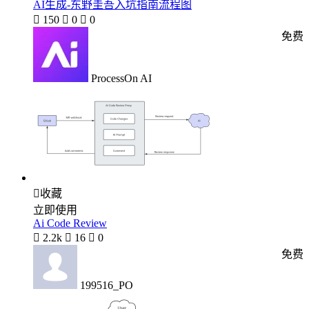
AI生成-东野圭吾入坑指南流程图

150

0

0
免费
ProcessOn AI

收藏
立即使用
Ai Code Review

2.2k

16

0
免费
199516_PO