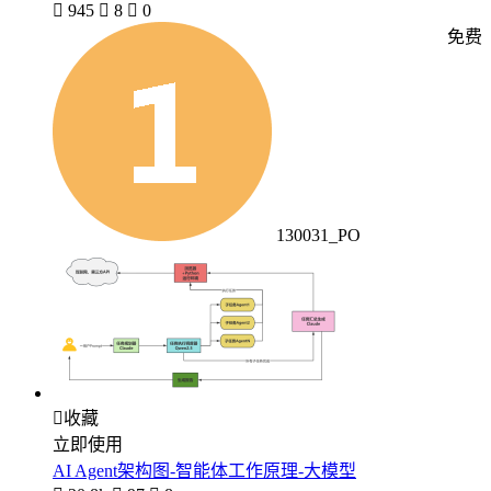

945

8

0
免费
130031_PO

收藏
立即使用
AI Agent架构图-智能体工作原理-大模型