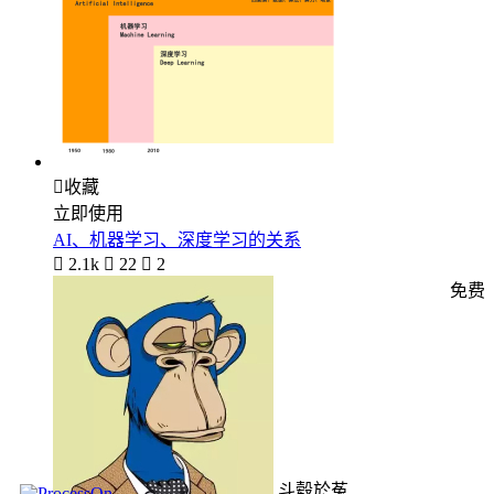

收藏
立即使用
AI、机器学习、深度学习的关系

2.1k

22

2
免费
斗毂於菟