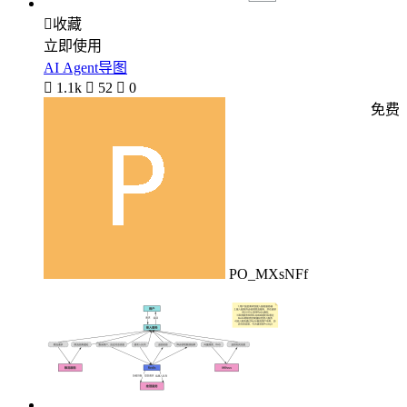

收藏
立即使用
AI Agent导图

1.1k

52

0
免费
PO_MXsNFf