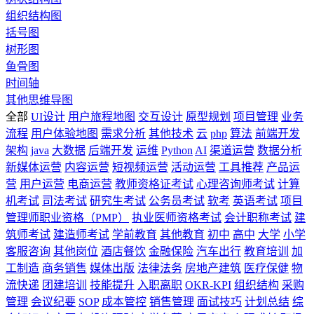
组织结构图
括号图
树形图
鱼骨图
时间轴
其他思维导图
全部
UI设计
用户旅程地图
交互设计
原型规划
项目管理
业务
流程
用户体验地图
需求分析
其他技术
云
php
算法
前端开发
架构
java
大数据
后端开发
运维
Python
AI
渠道运营
数据分析
新媒体运营
内容运营
短视频运营
活动运营
工具推荐
产品运
营
用户运营
电商运营
教师资格证考试
心理咨询师考试
计算
机考试
司法考试
研究生考试
公务员考试
软考
英语考试
项目
管理师职业资格（PMP）
执业医师资格考试
会计职称考试
建
筑师考试
建造师考试
学前教育
其他教育
初中
高中
大学
小学
客服咨询
其他岗位
酒店餐饮
金融保险
汽车出行
教育培训
加
工制造
商务销售
媒体出版
法律法务
房地产建筑
医疗保健
物
流快递
团建培训
技能提升
入职离职
OKR-KPI
组织结构
采购
管理
会议纪要
SOP
成本管控
销售管理
面试技巧
计划总结
综