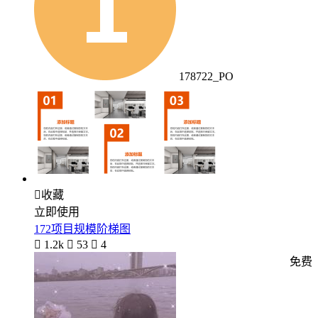
178722_PO

收藏
立即使用
172项目规模阶梯图

1.2k

53

4
免费