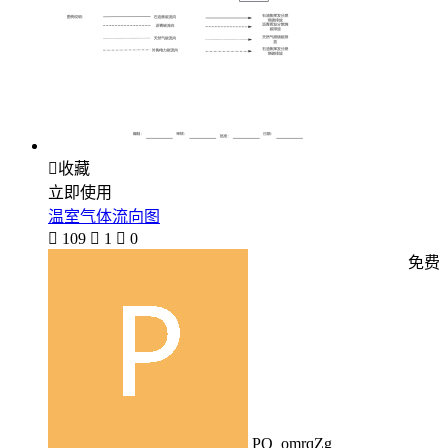

收藏
立即使用
温室气体流向图

109

1

0
免费
PO_omrqZg