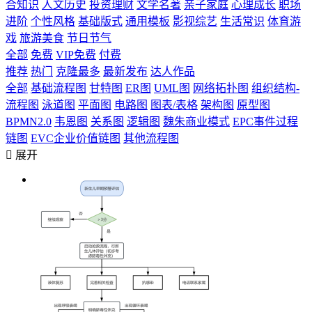
合知识
人文历史
投资理财
文学名著
亲子家庭
心理成长
职场
进阶
个性风格
基础版式
通用模板
影视综艺
生活常识
体育游
戏
旅游美食
节日节气
全部
免费
VIP免费
付费
推荐
热门
克隆最多
最新发布
达人作品
全部
基础流程图
甘特图
ER图
UML图
网络拓扑图
组织结构-
流程图
泳道图
平面图
电路图
图表/表格
架构图
原型图
BPMN2.0
韦恩图
关系图
逻辑图
魏朱商业模式
EPC事件过程
链图
EVC企业价值链图
其他流程图

展开