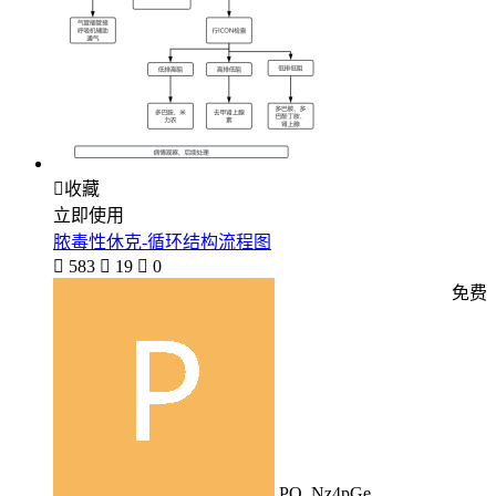

收藏
立即使用
脓毒性休克-循环结构流程图

583

19

0
免费
PO_Nz4pGe