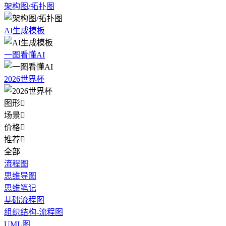
架构图/拓扑图
AI生成模板
一图看懂AI
2026世界杯
图形

场景

价格

推荐

全部
流程图
思维导图
思维笔记
基础流程图
组织结构-流程图
UML图