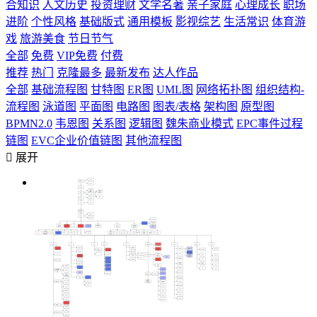
合知识
人文历史
投资理财
文学名著
亲子家庭
心理成长
职场
进阶
个性风格
基础版式
通用模板
影视综艺
生活常识
体育游
戏
旅游美食
节日节气
全部
免费
VIP免费
付费
推荐
热门
克隆最多
最新发布
达人作品
全部
基础流程图
甘特图
ER图
UML图
网络拓扑图
组织结构-
流程图
泳道图
平面图
电路图
图表/表格
架构图
原型图
BPMN2.0
韦恩图
关系图
逻辑图
魏朱商业模式
EPC事件过程
链图
EVC企业价值链图
其他流程图

展开