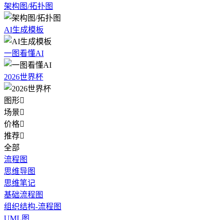
架构图/拓扑图
AI生成模板
一图看懂AI
2026世界杯
图形

场景

价格

推荐

全部
流程图
思维导图
思维笔记
基础流程图
组织结构-流程图
UML图