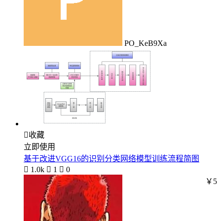
PO_KeB9Xa

收藏
立即使用
基于改进VGG16的识别分类网络模型训练流程简图

1.0k

1

0
￥5