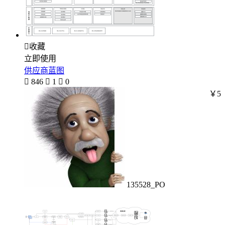

收藏
立即使用
供应商蓝图

846

1

0
￥5
135528_PO