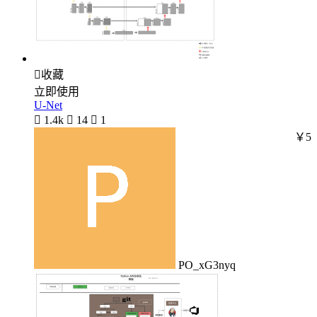

收藏
立即使用
U-Net

1.4k

14

1
￥5
PO_xG3nyq