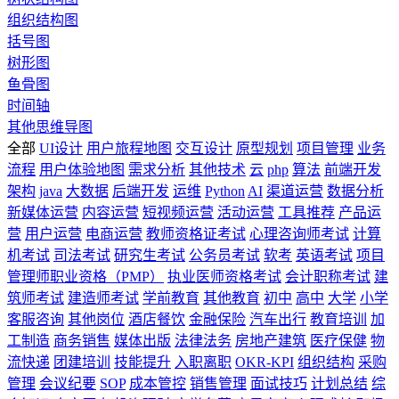
组织结构图
括号图
树形图
鱼骨图
时间轴
其他思维导图
全部
UI设计
用户旅程地图
交互设计
原型规划
项目管理
业务
流程
用户体验地图
需求分析
其他技术
云
php
算法
前端开发
架构
java
大数据
后端开发
运维
Python
AI
渠道运营
数据分析
新媒体运营
内容运营
短视频运营
活动运营
工具推荐
产品运
营
用户运营
电商运营
教师资格证考试
心理咨询师考试
计算
机考试
司法考试
研究生考试
公务员考试
软考
英语考试
项目
管理师职业资格（PMP）
执业医师资格考试
会计职称考试
建
筑师考试
建造师考试
学前教育
其他教育
初中
高中
大学
小学
客服咨询
其他岗位
酒店餐饮
金融保险
汽车出行
教育培训
加
工制造
商务销售
媒体出版
法律法务
房地产建筑
医疗保健
物
流快递
团建培训
技能提升
入职离职
OKR-KPI
组织结构
采购
管理
会议纪要
SOP
成本管控
销售管理
面试技巧
计划总结
综