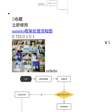

收藏
立即使用
nameko框架处理流程图

723

1

1
￥5
zellelin