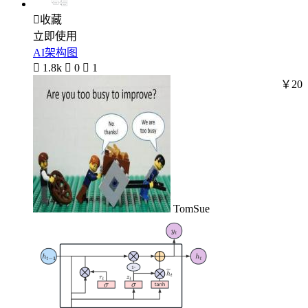

收藏
立即使用
AI架构图

1.8k

0

1
￥20
TomSue