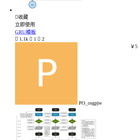

收藏
立即使用
GRU模板

1.1k

1

2
￥5
PO_osgpjw