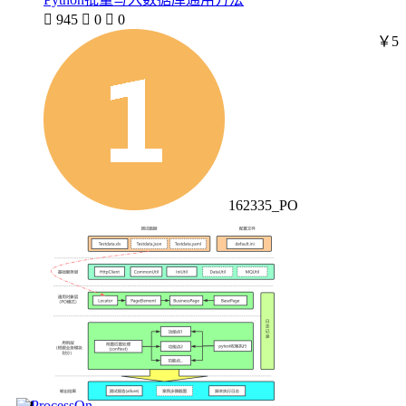

945

0

0
￥5
162335_PO