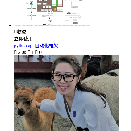

收藏
立即使用
python api 自动化框架

2.0k

1

0