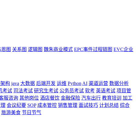
韦恩图
关系图
逻辑图
魏朱商业模式
EPC事件过程链图
EVC企业
架构
java
大数据
后端开发
运维
Python
AI
渠道运营
数据分析
机考试
司法考试
研究生考试
公务员考试
软考
英语考试
项目管
客服咨询
其他岗位
酒店餐饮
金融保险
汽车出行
教育培训
加工
管理
会议纪要
SOP
成本管控
销售管理
面试技巧
计划总结
综合
旅游美食
节日节气