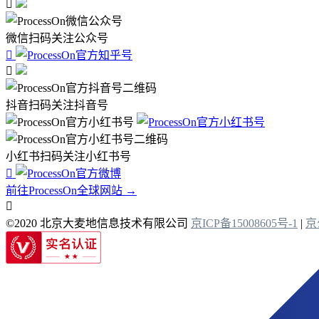

微信扫码关注公众号


抖音扫码关注抖音号
小红书扫码关注小红书号

前往ProcessOn全球网站 →

©2020 北京大麦地信息技术有限公司
京ICP备15008605号-1
|
京