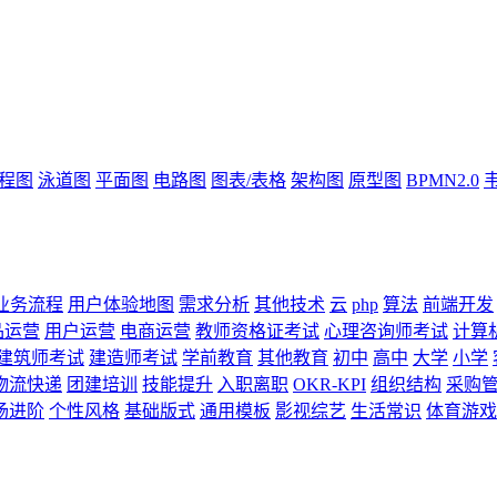
流程图
泳道图
平面图
电路图
图表/表格
架构图
原型图
BPMN2.0
业务流程
用户体验地图
需求分析
其他技术
云
php
算法
前端开发
品运营
用户运营
电商运营
教师资格证考试
心理咨询师考试
计算
建筑师考试
建造师考试
学前教育
其他教育
初中
高中
大学
小学
物流快递
团建培训
技能提升
入职离职
OKR-KPI
组织结构
采购
场进阶
个性风格
基础版式
通用模板
影视综艺
生活常识
体育游戏