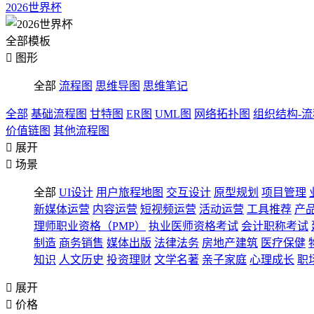
2026世界杯
全部模板

图形
全部
流程图
思维导图
思维笔记
全部
基础流程图
甘特图
ER图
UML图
网络拓扑图
组织结构-
价值链图
其他流程图

展开

场景
全部
UI设计
用户旅程地图
交互设计
原型规划
项目管理
新媒体运营
内容运营
短视频运营
活动运营
工具推荐
产
理师职业资格（PMP）
执业医师资格考试
会计职称考试
制造
商务销售
媒体出版
法律法务
房地产建筑
医疗保健
知识
人文历史
投资理财
文学名著
亲子家庭
心理成长
职

展开

价格