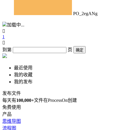
PO_2egANg
加载中...

1

到第
页
确定
最近使用
我的收藏
我的发布
发布文件
每天有
100,000+
文件在ProcessOn创建
免费使用
产品
思维导图
流程图