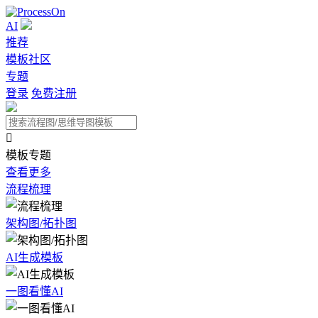
AI
推荐
模板社区
专题
登录
免费注册

模板专题
查看更多
流程梳理
架构图/拓扑图
AI生成模板
一图看懂AI