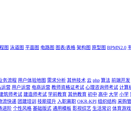
流程图
泳道图
平面图
电路图
图表/表格
架构图
原型图
BPMN2.0
业务流程
用户体验地图
需求分析
其他技术
云
php
算法
前端开发
品运营
用户运营
电商运营
教师资格证考试
心理咨询师考试
计算
建筑师考试
建造师考试
学前教育
其他教育
初中
高中
大学
小学
物流快递
团建培训
技能提升
入职离职
OKR-KPI
组织结构
采购
场进阶
个性风格
基础版式
通用模板
影视综艺
生活常识
体育游戏