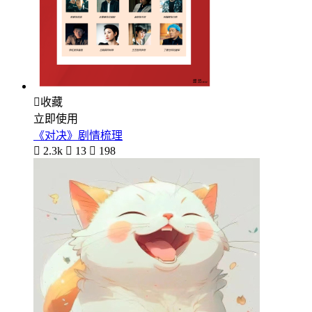

收藏
立即使用
《对决》剧情梳理

2.3k

13

198