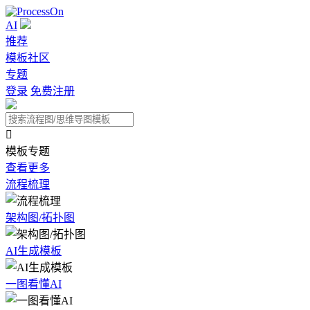
AI
推荐
模板社区
专题
登录
免费注册

模板专题
查看更多
流程梳理
架构图/拓扑图
AI生成模板
一图看懂AI