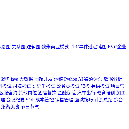
韦恩图
关系图
逻辑图
魏朱商业模式
EPC事件过程链图
EVC企业
架构
java
大数据
后端开发
运维
Python
AI
渠道运营
数据分析
机考试
司法考试
研究生考试
公务员考试
软考
英语考试
项目管
客服咨询
其他岗位
酒店餐饮
金融保险
汽车出行
教育培训
加工
管理
会议纪要
SOP
成本管控
销售管理
面试技巧
计划总结
综合
旅游美食
节日节气