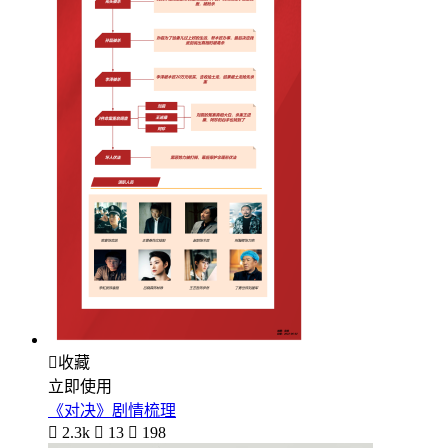

收藏
立即使用
《对决》剧情梳理

2.3k

13

198