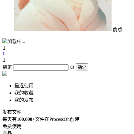
俞点
加载中...

1

到第
页
确定
最近使用
我的收藏
我的发布
发布文件
每天有
100,000+
文件在ProcessOn创建
免费使用
产品