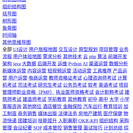
组织结构图
括号图
树形图
鱼骨图
时间轴
其他思维导图
全部
UI设计
用户旅程地图
交互设计
原型规划
项目管理
业务
流程
用户体验地图
需求分析
其他技术
云
php
算法
前端开发
架构
java
大数据
后端开发
运维
Python
AI
渠道运营
数据分析
新媒体运营
内容运营
短视频运营
活动运营
工具推荐
产品运
营
用户运营
电商运营
教师资格证考试
心理咨询师考试
计算
机考试
司法考试
研究生考试
公务员考试
软考
英语考试
项目
管理师职业资格（PMP）
执业医师资格考试
会计职称考试
建
筑师考试
建造师考试
学前教育
其他教育
初中
高中
大学
小学
客服咨询
其他岗位
酒店餐饮
金融保险
汽车出行
教育培训
加
工制造
商务销售
媒体出版
法律法务
房地产建筑
医疗保健
物
流快递
团建培训
技能提升
入职离职
OKR-KPI
组织结构
采购
管理
会议纪要
SOP
成本管控
销售管理
面试技巧
计划总结
综