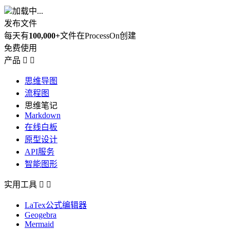
加载中...
发布文件
每天有
100,000+
文件在ProcessOn创建
免费使用
产品


思维导图
流程图
思维笔记
Markdown
在线白板
原型设计
API服务
智能图形
实用工具


LaTex公式编辑器
Geogebra
Mermaid