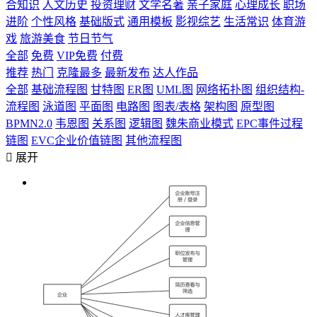
合知识
人文历史
投资理财
文学名著
亲子家庭
心理成长
职场
进阶
个性风格
基础版式
通用模板
影视综艺
生活常识
体育游
戏
旅游美食
节日节气
全部
免费
VIP免费
付费
推荐
热门
克隆最多
最新发布
达人作品
全部
基础流程图
甘特图
ER图
UML图
网络拓扑图
组织结构-
流程图
泳道图
平面图
电路图
图表/表格
架构图
原型图
BPMN2.0
韦恩图
关系图
逻辑图
魏朱商业模式
EPC事件过程
链图
EVC企业价值链图
其他流程图

展开