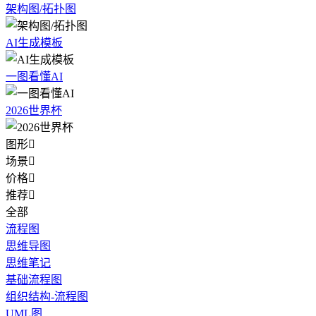
架构图/拓扑图
AI生成模板
一图看懂AI
2026世界杯
图形

场景

价格

推荐

全部
流程图
思维导图
思维笔记
基础流程图
组织结构-流程图
UML图