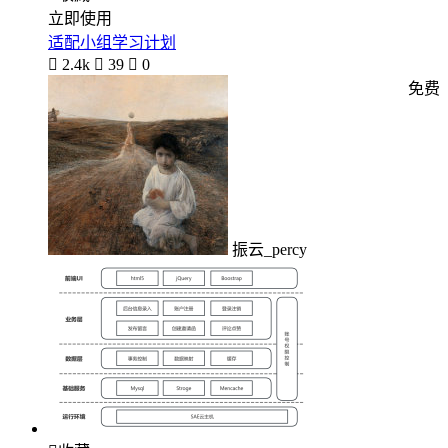
立即使用
适配小组学习计划

2.4k

39

0
免费
振云_percy