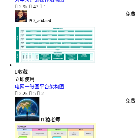

2.9k

47

1
免费
PO_a64ae4

收藏
立即使用
电网一张图平台架构图

2.2k

5

2
免费
IT猿老师