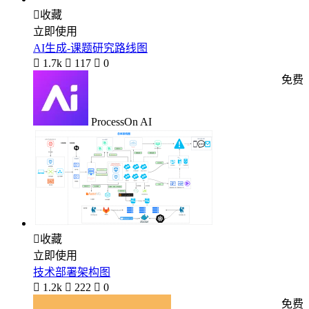

收藏
立即使用
AI生成-课题研究路线图

1.7k

117

0
免费
ProcessOn AI

收藏
立即使用
技术部署架构图

1.2k

222

0
免费