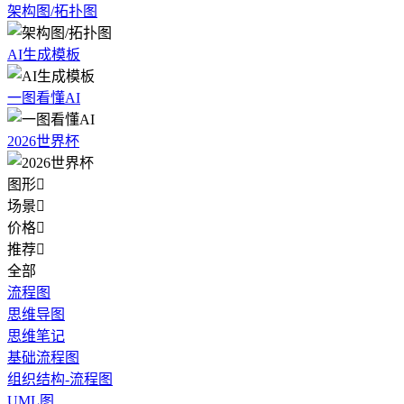
架构图/拓扑图
AI生成模板
一图看懂AI
2026世界杯
图形

场景

价格

推荐

全部
流程图
思维导图
思维笔记
基础流程图
组织结构-流程图
UML图