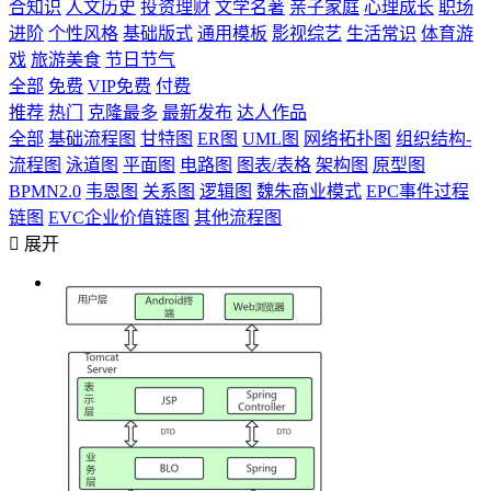
合知识
人文历史
投资理财
文学名著
亲子家庭
心理成长
职场
进阶
个性风格
基础版式
通用模板
影视综艺
生活常识
体育游
戏
旅游美食
节日节气
全部
免费
VIP免费
付费
推荐
热门
克隆最多
最新发布
达人作品
全部
基础流程图
甘特图
ER图
UML图
网络拓扑图
组织结构-
流程图
泳道图
平面图
电路图
图表/表格
架构图
原型图
BPMN2.0
韦恩图
关系图
逻辑图
魏朱商业模式
EPC事件过程
链图
EVC企业价值链图
其他流程图

展开