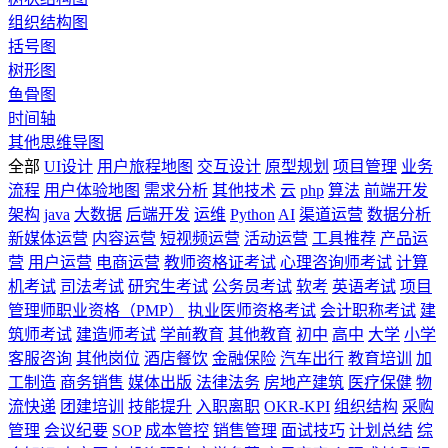
组织结构图
括号图
树形图
鱼骨图
时间轴
其他思维导图
全部
UI设计
用户旅程地图
交互设计
原型规划
项目管理
业务
流程
用户体验地图
需求分析
其他技术
云
php
算法
前端开发
架构
java
大数据
后端开发
运维
Python
AI
渠道运营
数据分析
新媒体运营
内容运营
短视频运营
活动运营
工具推荐
产品运
营
用户运营
电商运营
教师资格证考试
心理咨询师考试
计算
机考试
司法考试
研究生考试
公务员考试
软考
英语考试
项目
管理师职业资格（PMP）
执业医师资格考试
会计职称考试
建
筑师考试
建造师考试
学前教育
其他教育
初中
高中
大学
小学
客服咨询
其他岗位
酒店餐饮
金融保险
汽车出行
教育培训
加
工制造
商务销售
媒体出版
法律法务
房地产建筑
医疗保健
物
流快递
团建培训
技能提升
入职离职
OKR-KPI
组织结构
采购
管理
会议纪要
SOP
成本管控
销售管理
面试技巧
计划总结
综