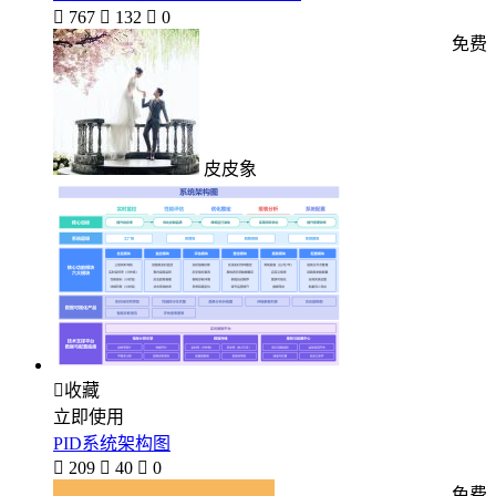

767

132

0
免费
皮皮象

收藏
立即使用
PID系统架构图

209

40

0
免费