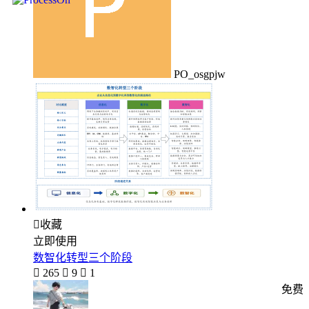
PO_osgpjw

收藏
立即使用
数智化转型三个阶段

265

9

1
免费