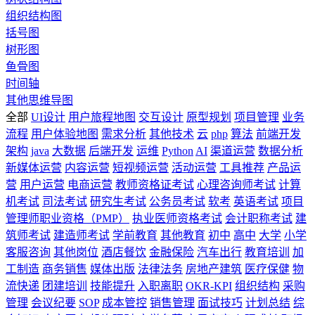
组织结构图
括号图
树形图
鱼骨图
时间轴
其他思维导图
全部
UI设计
用户旅程地图
交互设计
原型规划
项目管理
业务
流程
用户体验地图
需求分析
其他技术
云
php
算法
前端开发
架构
java
大数据
后端开发
运维
Python
AI
渠道运营
数据分析
新媒体运营
内容运营
短视频运营
活动运营
工具推荐
产品运
营
用户运营
电商运营
教师资格证考试
心理咨询师考试
计算
机考试
司法考试
研究生考试
公务员考试
软考
英语考试
项目
管理师职业资格（PMP）
执业医师资格考试
会计职称考试
建
筑师考试
建造师考试
学前教育
其他教育
初中
高中
大学
小学
客服咨询
其他岗位
酒店餐饮
金融保险
汽车出行
教育培训
加
工制造
商务销售
媒体出版
法律法务
房地产建筑
医疗保健
物
流快递
团建培训
技能提升
入职离职
OKR-KPI
组织结构
采购
管理
会议纪要
SOP
成本管控
销售管理
面试技巧
计划总结
综