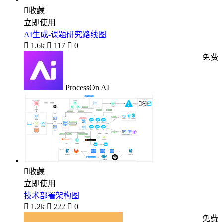

收藏
立即使用
AI生成-课题研究路线图

1.6k

117

0
免费
ProcessOn AI

收藏
立即使用
技术部署架构图

1.2k

222

0
免费