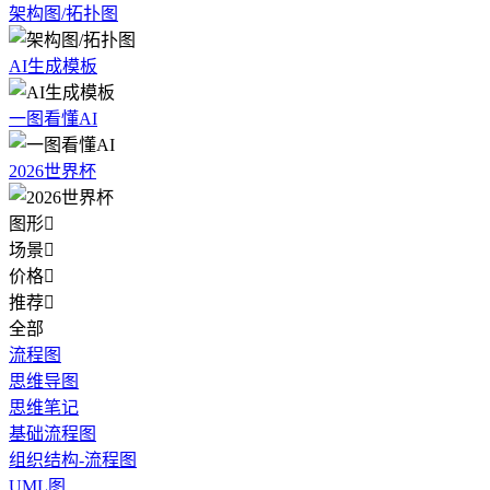
架构图/拓扑图
AI生成模板
一图看懂AI
2026世界杯
图形

场景

价格

推荐

全部
流程图
思维导图
思维笔记
基础流程图
组织结构-流程图
UML图