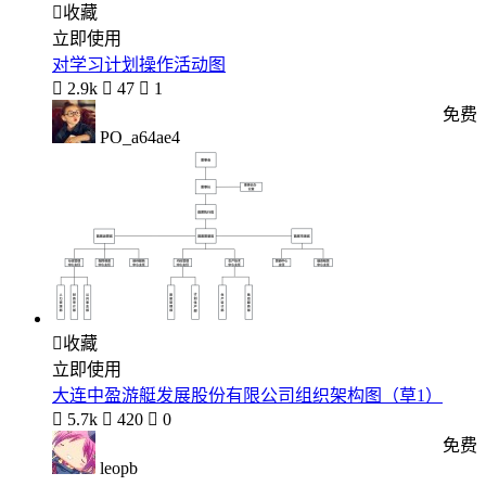

收藏
立即使用
对学习计划操作活动图

2.9k

47

1
免费
PO_a64ae4

收藏
立即使用
大连中盈游艇发展股份有限公司组织架构图（草1）

5.7k

420

0
免费
leopb