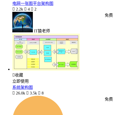
电网一张图平台架构图

2.2k

4

2
免费
IT猿老师

收藏
立即使用
系统架构图

26.0k

3.5k

8
免费