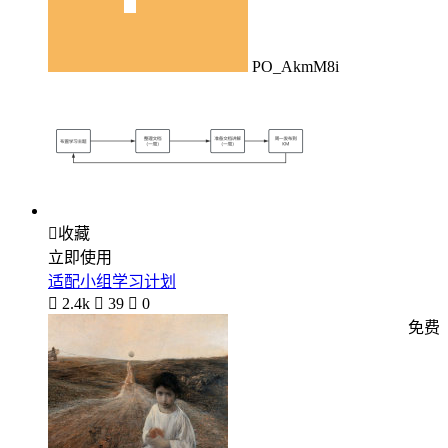
PO_AkmM8i

收藏
立即使用
适配小组学习计划

2.4k

39

0
免费