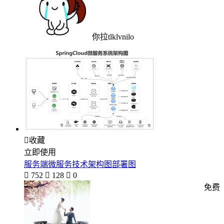
你拉tlklvnilo

收藏
立即使用
服务端微服务技术架构图部署图

752

128

0
免费