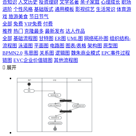
合知识
人文历史
投资理财
文学名著
亲子家庭
心理成长
职场
进阶
个性风格
基础版式
通用模板
影视综艺
生活常识
体育游
戏
旅游美食
节日节气
全部
免费
VIP免费
付费
推荐
热门
克隆最多
最新发布
达人作品
全部
基础流程图
甘特图
ER图
UML图
网络拓扑图
组织结构-
流程图
泳道图
平面图
电路图
图表/表格
架构图
原型图
BPMN2.0
韦恩图
关系图
逻辑图
魏朱商业模式
EPC事件过程
链图
EVC企业价值链图
其他流程图

展开