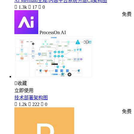
AI Mermaid生成-内容平台系统分层C4架构图

1.3k

17

0
免费
ProcessOn AI

收藏
立即使用
技术部署架构图

1.2k

222

0
免费