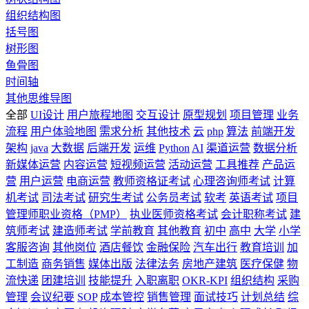
组织结构图
括号图
树形图
鱼骨图
时间轴
其他思维导图
全部
UI设计
用户旅程地图
交互设计
原型规划
项目管理
业务
流程
用户体验地图
需求分析
其他技术
云
php
算法
前端开发
架构
java
大数据
后端开发
运维
Python
AI
渠道运营
数据分析
新媒体运营
内容运营
短视频运营
活动运营
工具推荐
产品运
营
用户运营
电商运营
教师资格证考试
心理咨询师考试
计算
机考试
司法考试
研究生考试
公务员考试
软考
英语考试
项目
管理师职业资格（PMP）
执业医师资格考试
会计职称考试
建
筑师考试
建造师考试
学前教育
其他教育
初中
高中
大学
小学
客服咨询
其他岗位
酒店餐饮
金融保险
汽车出行
教育培训
加
工制造
商务销售
媒体出版
法律法务
房地产建筑
医疗保健
物
流快递
团建培训
技能提升
入职离职
OKR-KPI
组织结构
采购
管理
会议纪要
SOP
成本管控
销售管理
面试技巧
计划总结
综