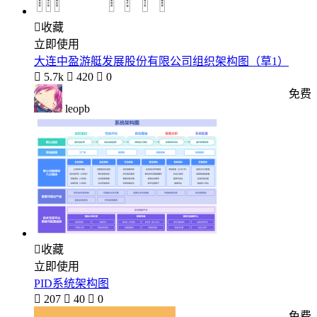

收藏
立即使用
大连中盈游艇发展股份有限公司组织架构图（草1）

5.7k

420

0
免费
leopb

收藏
立即使用
PID系统架构图

207

40

0
免费