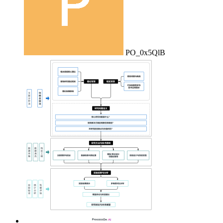
PO_0x5QlB