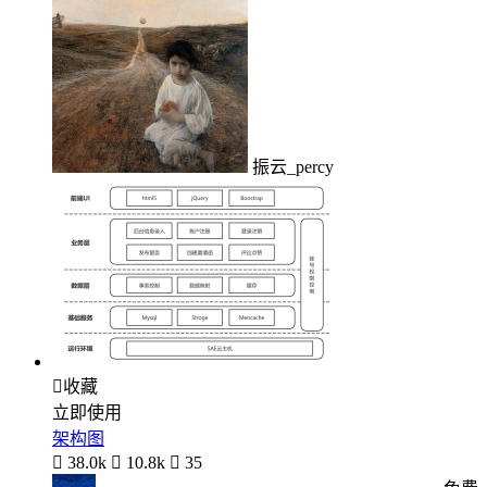
振云_percy

收藏
立即使用
架构图

38.0k

10.8k

35