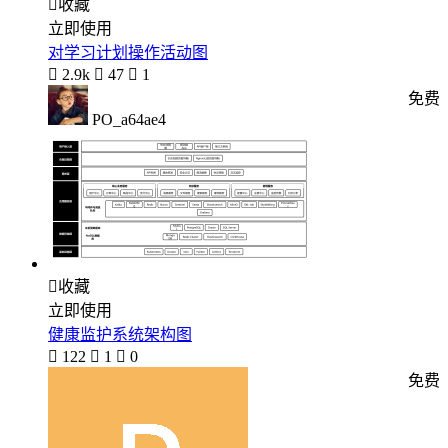

收藏
立即使用
对学习计划操作活动图

2.9k

47

1
免费
PO_a64ae4

收藏
立即使用
健康监护系统架构图

122

1

0
免费