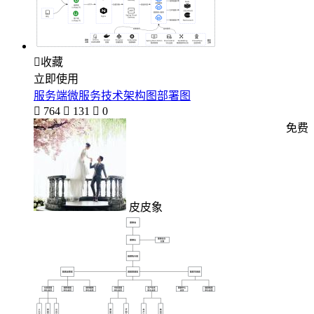

收藏
立即使用
服务端微服务技术架构图部署图

764

131

0
免费
皮皮象