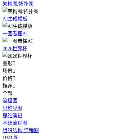
架构图/拓扑图
AI生成模板
一图看懂AI
2026世界杯
图形

场景

价格

推荐

全部
流程图
思维导图
思维笔记
基础流程图
组织结构-流程图
UML图