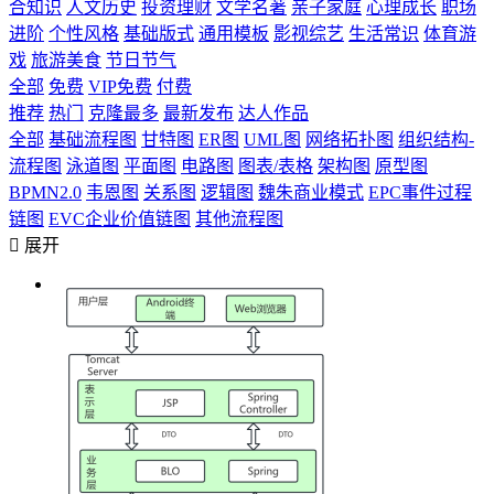
合知识
人文历史
投资理财
文学名著
亲子家庭
心理成长
职场
进阶
个性风格
基础版式
通用模板
影视综艺
生活常识
体育游
戏
旅游美食
节日节气
全部
免费
VIP免费
付费
推荐
热门
克隆最多
最新发布
达人作品
全部
基础流程图
甘特图
ER图
UML图
网络拓扑图
组织结构-
流程图
泳道图
平面图
电路图
图表/表格
架构图
原型图
BPMN2.0
韦恩图
关系图
逻辑图
魏朱商业模式
EPC事件过程
链图
EVC企业价值链图
其他流程图

展开