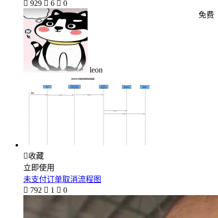

929

6

0
免费
leon

收藏
立即使用
未支付订单取消流程图

792

1

0