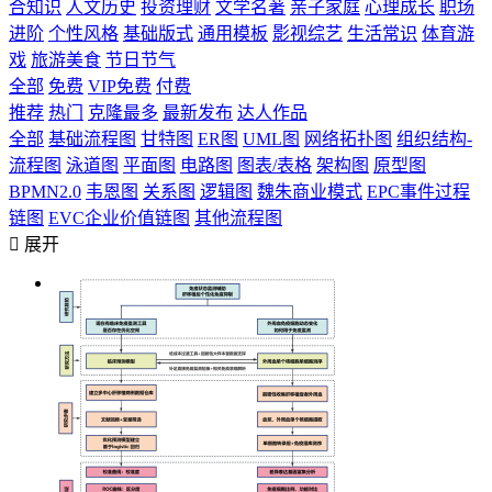
合知识
人文历史
投资理财
文学名著
亲子家庭
心理成长
职场
进阶
个性风格
基础版式
通用模板
影视综艺
生活常识
体育游
戏
旅游美食
节日节气
全部
免费
VIP免费
付费
推荐
热门
克隆最多
最新发布
达人作品
全部
基础流程图
甘特图
ER图
UML图
网络拓扑图
组织结构-
流程图
泳道图
平面图
电路图
图表/表格
架构图
原型图
BPMN2.0
韦恩图
关系图
逻辑图
魏朱商业模式
EPC事件过程
链图
EVC企业价值链图
其他流程图

展开