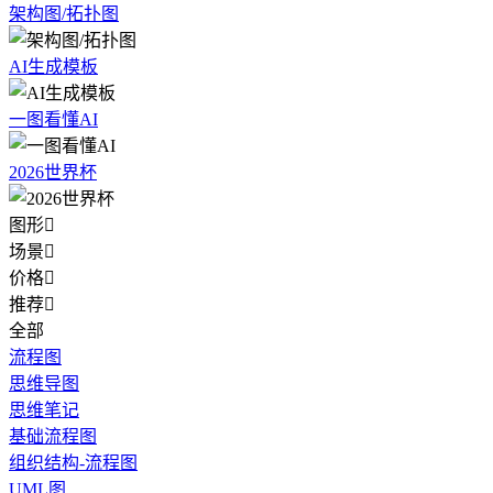
架构图/拓扑图
AI生成模板
一图看懂AI
2026世界杯
图形

场景

价格

推荐

全部
流程图
思维导图
思维笔记
基础流程图
组织结构-流程图
UML图