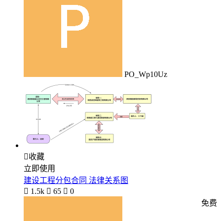
PO_Wp10Uz

收藏
立即使用
建设工程分包合同 法律关系图

1.5k

65

0
免费