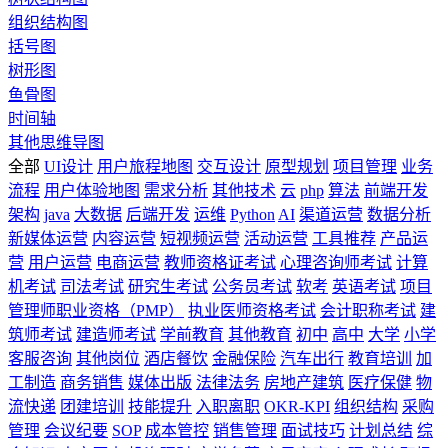
组织结构图
括号图
树形图
鱼骨图
时间轴
其他思维导图
全部
UI设计
用户旅程地图
交互设计
原型规划
项目管理
业务
流程
用户体验地图
需求分析
其他技术
云
php
算法
前端开发
架构
java
大数据
后端开发
运维
Python
AI
渠道运营
数据分析
新媒体运营
内容运营
短视频运营
活动运营
工具推荐
产品运
营
用户运营
电商运营
教师资格证考试
心理咨询师考试
计算
机考试
司法考试
研究生考试
公务员考试
软考
英语考试
项目
管理师职业资格（PMP）
执业医师资格考试
会计职称考试
建
筑师考试
建造师考试
学前教育
其他教育
初中
高中
大学
小学
客服咨询
其他岗位
酒店餐饮
金融保险
汽车出行
教育培训
加
工制造
商务销售
媒体出版
法律法务
房地产建筑
医疗保健
物
流快递
团建培训
技能提升
入职离职
OKR-KPI
组织结构
采购
管理
会议纪要
SOP
成本管控
销售管理
面试技巧
计划总结
综