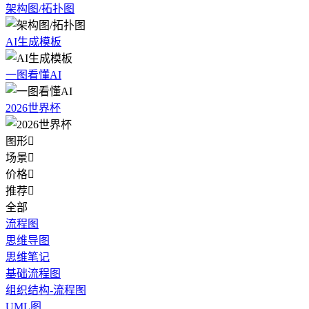
架构图/拓扑图
AI生成模板
一图看懂AI
2026世界杯
图形

场景

价格

推荐

全部
流程图
思维导图
思维笔记
基础流程图
组织结构-流程图
UML图