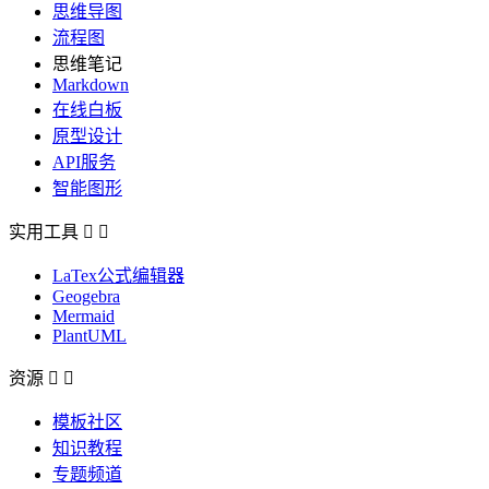
思维导图
流程图
思维笔记
Markdown
在线白板
原型设计
API服务
智能图形
实用工具


LaTex公式编辑器
Geogebra
Mermaid
PlantUML
资源


模板社区
知识教程
专题频道