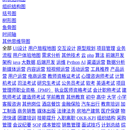
组织结构图
括号图
树形图
鱼骨图
时间轴
其他思维导图
全部
UI设计
用户旅程地图
交互设计
原型规划
项目管理
业务
流程
用户体验地图
需求分析
其他技术
云
php
算法
前端开发
架构
java
大数据
后端开发
运维
Python
AI
渠道运营
数据分析
新媒体运营
内容运营
短视频运营
活动运营
工具推荐
产品运
营
用户运营
电商运营
教师资格证考试
心理咨询师考试
计算
机考试
司法考试
研究生考试
公务员考试
软考
英语考试
项目
管理师职业资格（PMP）
执业医师资格考试
会计职称考试
建
筑师考试
建造师考试
学前教育
其他教育
初中
高中
大学
小学
客服咨询
其他岗位
酒店餐饮
金融保险
汽车出行
教育培训
加
工制造
商务销售
媒体出版
法律法务
房地产建筑
医疗保健
物
流快递
团建培训
技能提升
入职离职
OKR-KPI
组织结构
采购
管理
会议纪要
SOP
成本管控
销售管理
面试技巧
计划总结
综