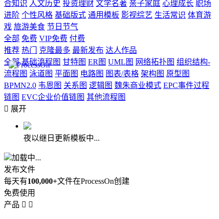
合知识
人文历史
投资理财
文学名著
亲子家庭
心理成长
职场
进阶
个性风格
基础版式
通用模板
影视综艺
生活常识
体育游
戏
旅游美食
节日节气
全部
免费
VIP免费
付费
推荐
热门
克隆最多
最新发布
达人作品
全部
基础流程图
甘特图
ER图
UML图
网络拓扑图
组织结构-
流程图
泳道图
平面图
电路图
图表/表格
架构图
原型图
BPMN2.0
韦恩图
关系图
逻辑图
魏朱商业模式
EPC事件过程
链图
EVC企业价值链图
其他流程图

展开
夜以继日更新模板中...
加载中...
发布文件
每天有
100,000+
文件在ProcessOn创建
免费使用
产品

