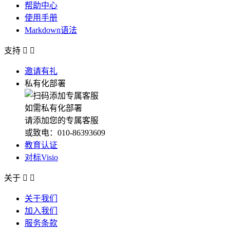
帮助中心
使用手册
Markdown语法
支持


邀请有礼
私有化部署
如需私有化部署
请添加您的专属客服
或致电：010-86393609
教育认证
对标Visio
关于


关于我们
加入我们
服务条款