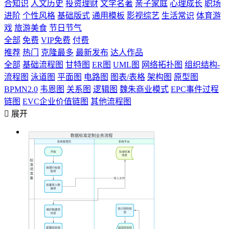
合知识
人文历史
投资理财
文学名著
亲子家庭
心理成长
职场
进阶
个性风格
基础版式
通用模板
影视综艺
生活常识
体育游
戏
旅游美食
节日节气
全部
免费
VIP免费
付费
推荐
热门
克隆最多
最新发布
达人作品
全部
基础流程图
甘特图
ER图
UML图
网络拓扑图
组织结构-
流程图
泳道图
平面图
电路图
图表/表格
架构图
原型图
BPMN2.0
韦恩图
关系图
逻辑图
魏朱商业模式
EPC事件过程
链图
EVC企业价值链图
其他流程图

展开