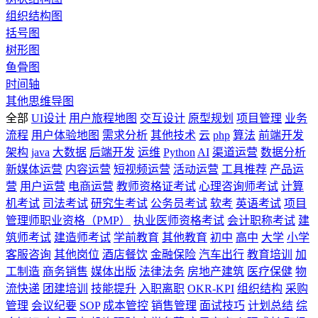
组织结构图
括号图
树形图
鱼骨图
时间轴
其他思维导图
全部
UI设计
用户旅程地图
交互设计
原型规划
项目管理
业务
流程
用户体验地图
需求分析
其他技术
云
php
算法
前端开发
架构
java
大数据
后端开发
运维
Python
AI
渠道运营
数据分析
新媒体运营
内容运营
短视频运营
活动运营
工具推荐
产品运
营
用户运营
电商运营
教师资格证考试
心理咨询师考试
计算
机考试
司法考试
研究生考试
公务员考试
软考
英语考试
项目
管理师职业资格（PMP）
执业医师资格考试
会计职称考试
建
筑师考试
建造师考试
学前教育
其他教育
初中
高中
大学
小学
客服咨询
其他岗位
酒店餐饮
金融保险
汽车出行
教育培训
加
工制造
商务销售
媒体出版
法律法务
房地产建筑
医疗保健
物
流快递
团建培训
技能提升
入职离职
OKR-KPI
组织结构
采购
管理
会议纪要
SOP
成本管控
销售管理
面试技巧
计划总结
综