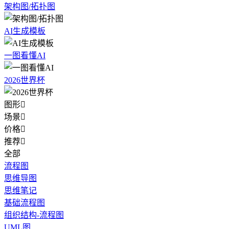
架构图/拓扑图
AI生成模板
一图看懂AI
2026世界杯
图形

场景

价格

推荐

全部
流程图
思维导图
思维笔记
基础流程图
组织结构-流程图
UML图