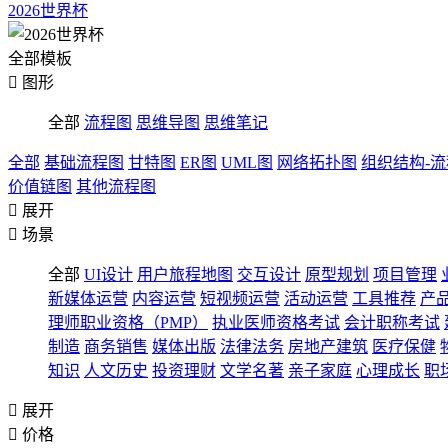
2026世界杯
全部模板

图形
全部
流程图
思维导图
思维笔记
全部
基础流程图
甘特图
ER图
UML图
网络拓扑图
组织结构-
价值链图
其他流程图

展开

场景
全部
UI设计
用户旅程地图
交互设计
原型规划
项目管理
新媒体运营
内容运营
短视频运营
活动运营
工具推荐
产
理师职业资格（PMP）
执业医师资格考试
会计职称考试
制造
商务销售
媒体出版
法律法务
房地产建筑
医疗保健
知识
人文历史
投资理财
文学名著
亲子家庭
心理成长
职

展开

价格