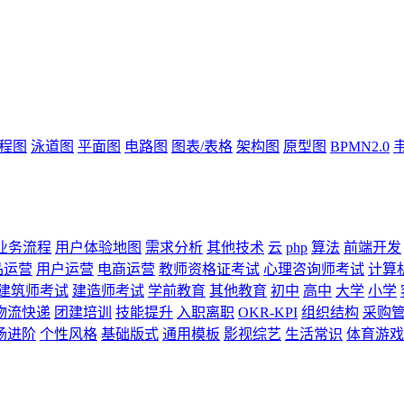
流程图
泳道图
平面图
电路图
图表/表格
架构图
原型图
BPMN2.0
业务流程
用户体验地图
需求分析
其他技术
云
php
算法
前端开发
品运营
用户运营
电商运营
教师资格证考试
心理咨询师考试
计算
建筑师考试
建造师考试
学前教育
其他教育
初中
高中
大学
小学
物流快递
团建培训
技能提升
入职离职
OKR-KPI
组织结构
采购
场进阶
个性风格
基础版式
通用模板
影视综艺
生活常识
体育游戏