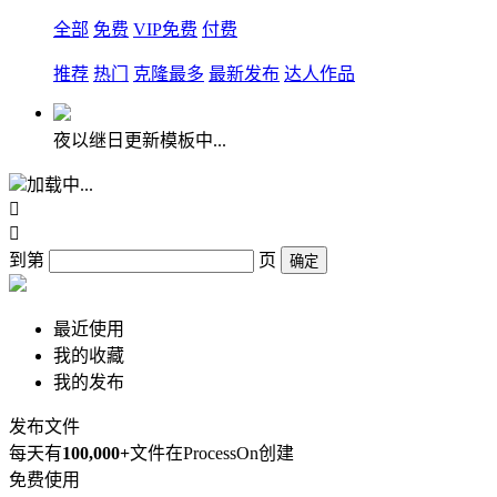
全部
免费
VIP免费
付费
推荐
热门
克隆最多
最新发布
达人作品
夜以继日更新模板中...
加载中...


到第
页
确定
最近使用
我的收藏
我的发布
发布文件
每天有
100,000+
文件在ProcessOn创建
免费使用