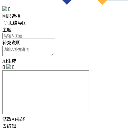

图形选择
思维导图
主题
补充说明
AI生成


修改AI描述
去编辑