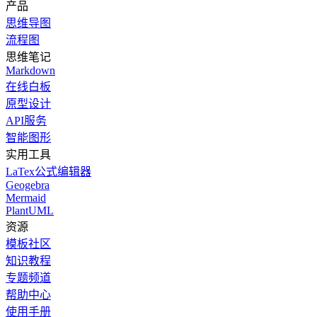
产品
思维导图
流程图
思维笔记
Markdown
在线白板
原型设计
API服务
智能图形
实用工具
LaTex公式编辑器
Geogebra
Mermaid
PlantUML
资源
模板社区
知识教程
专题频道
帮助中心
使用手册