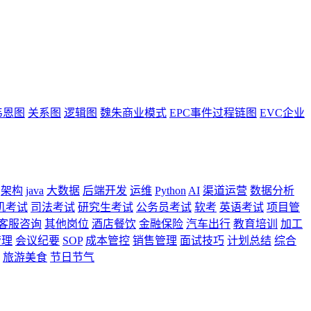
韦恩图
关系图
逻辑图
魏朱商业模式
EPC事件过程链图
EVC企业
架构
java
大数据
后端开发
运维
Python
AI
渠道运营
数据分析
机考试
司法考试
研究生考试
公务员考试
软考
英语考试
项目管
客服咨询
其他岗位
酒店餐饮
金融保险
汽车出行
教育培训
加工
管理
会议纪要
SOP
成本管控
销售管理
面试技巧
计划总结
综合
旅游美食
节日节气