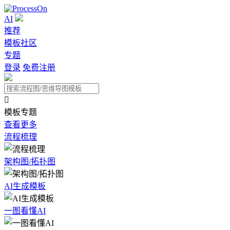
AI
推荐
模板社区
专题
登录
免费注册

模板专题
查看更多
流程梳理
架构图/拓扑图
AI生成模板
一图看懂AI