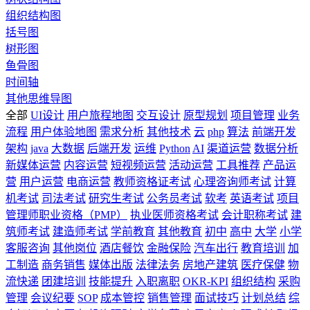
组织结构图
括号图
树形图
鱼骨图
时间轴
其他思维导图
全部
UI设计
用户旅程地图
交互设计
原型规划
项目管理
业务
流程
用户体验地图
需求分析
其他技术
云
php
算法
前端开发
架构
java
大数据
后端开发
运维
Python
AI
渠道运营
数据分析
新媒体运营
内容运营
短视频运营
活动运营
工具推荐
产品运
营
用户运营
电商运营
教师资格证考试
心理咨询师考试
计算
机考试
司法考试
研究生考试
公务员考试
软考
英语考试
项目
管理师职业资格（PMP）
执业医师资格考试
会计职称考试
建
筑师考试
建造师考试
学前教育
其他教育
初中
高中
大学
小学
客服咨询
其他岗位
酒店餐饮
金融保险
汽车出行
教育培训
加
工制造
商务销售
媒体出版
法律法务
房地产建筑
医疗保健
物
流快递
团建培训
技能提升
入职离职
OKR-KPI
组织结构
采购
管理
会议纪要
SOP
成本管控
销售管理
面试技巧
计划总结
综