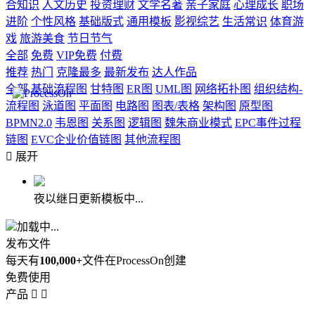
合知识
人文历史
投资理财
文学名著
亲子家庭
心理成长
职场
进阶
个性风格
基础版式
通用模板
影视综艺
生活常识
体育游
戏
旅游美食
节日节气
全部
免费
VIP免费
付费
推荐
热门
克隆最多
最新发布
达人作品
全部
基础流程图
甘特图
ER图
UML图
网络拓扑图
组织结构-
流程图
泳道图
平面图
电路图
图表/表格
架构图
原型图
BPMN2.0
韦恩图
关系图
逻辑图
魏朱商业模式
EPC事件过程
链图
EVC企业价值链图
其他流程图

展开
夜以继日更新模板中...
加载中...
发布文件
每天有
100,000+
文件在ProcessOn创建
免费使用
产品

