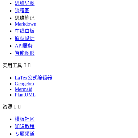
思维导图
流程图
思维笔记
Markdown
在线白板
原型设计
API服务
智能图形
实用工具


LaTex公式编辑器
Geogebra
Mermaid
PlantUML
资源


模板社区
知识教程
专题频道