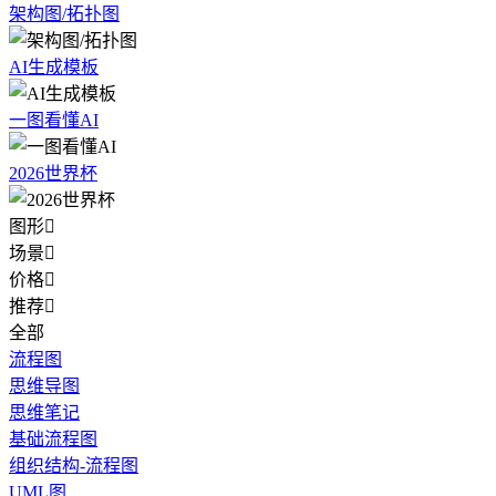
架构图/拓扑图
AI生成模板
一图看懂AI
2026世界杯
图形

场景

价格

推荐

全部
流程图
思维导图
思维笔记
基础流程图
组织结构-流程图
UML图