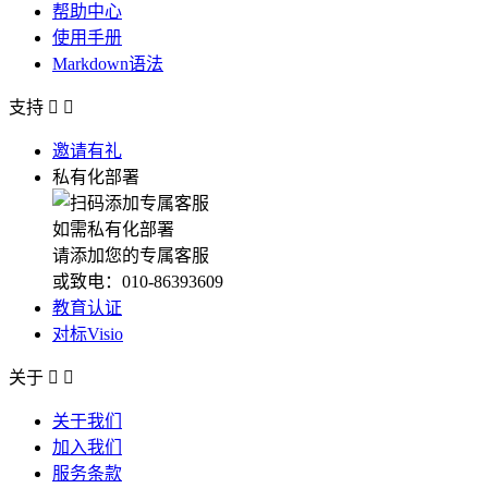
帮助中心
使用手册
Markdown语法
支持


邀请有礼
私有化部署
如需私有化部署
请添加您的专属客服
或致电：010-86393609
教育认证
对标Visio
关于


关于我们
加入我们
服务条款