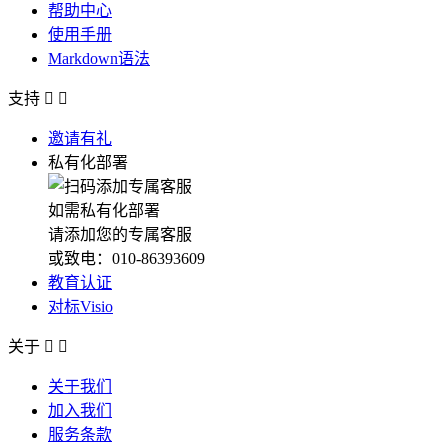
帮助中心
使用手册
Markdown语法
支持


邀请有礼
私有化部署
如需私有化部署
请添加您的专属客服
或致电：010-86393609
教育认证
对标Visio
关于


关于我们
加入我们
服务条款