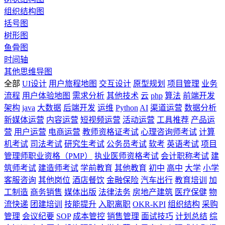
组织结构图
括号图
树形图
鱼骨图
时间轴
其他思维导图
全部
UI设计
用户旅程地图
交互设计
原型规划
项目管理
业务
流程
用户体验地图
需求分析
其他技术
云
php
算法
前端开发
架构
java
大数据
后端开发
运维
Python
AI
渠道运营
数据分析
新媒体运营
内容运营
短视频运营
活动运营
工具推荐
产品运
营
用户运营
电商运营
教师资格证考试
心理咨询师考试
计算
机考试
司法考试
研究生考试
公务员考试
软考
英语考试
项目
管理师职业资格（PMP）
执业医师资格考试
会计职称考试
建
筑师考试
建造师考试
学前教育
其他教育
初中
高中
大学
小学
客服咨询
其他岗位
酒店餐饮
金融保险
汽车出行
教育培训
加
工制造
商务销售
媒体出版
法律法务
房地产建筑
医疗保健
物
流快递
团建培训
技能提升
入职离职
OKR-KPI
组织结构
采购
管理
会议纪要
SOP
成本管控
销售管理
面试技巧
计划总结
综