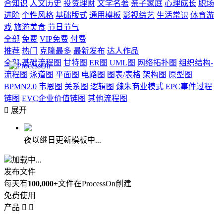
合知识
人文历史
投资理财
文学名著
亲子家庭
心理成长
职场
进阶
个性风格
基础版式
通用模板
影视综艺
生活常识
体育游
戏
旅游美食
节日节气
全部
免费
VIP免费
付费
推荐
热门
克隆最多
最新发布
达人作品
全部
基础流程图
甘特图
ER图
UML图
网络拓扑图
组织结构-
流程图
泳道图
平面图
电路图
图表/表格
架构图
原型图
BPMN2.0
韦恩图
关系图
逻辑图
魏朱商业模式
EPC事件过程
链图
EVC企业价值链图
其他流程图

展开
夜以继日更新模板中...
加载中...
发布文件
每天有
100,000+
文件在ProcessOn创建
免费使用
产品

