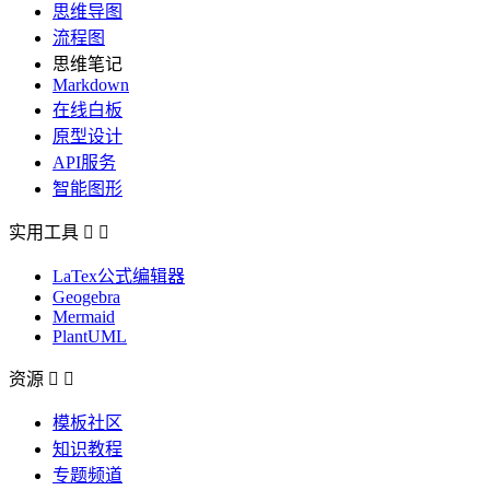
思维导图
流程图
思维笔记
Markdown
在线白板
原型设计
API服务
智能图形
实用工具


LaTex公式编辑器
Geogebra
Mermaid
PlantUML
资源


模板社区
知识教程
专题频道