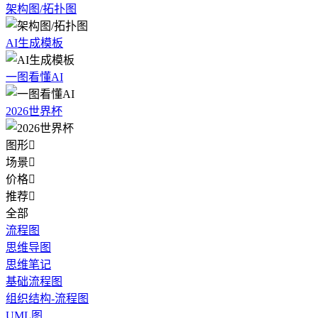
架构图/拓扑图
AI生成模板
一图看懂AI
2026世界杯
图形

场景

价格

推荐

全部
流程图
思维导图
思维笔记
基础流程图
组织结构-流程图
UML图