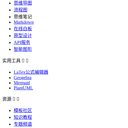
思维导图
流程图
思维笔记
Markdown
在线白板
原型设计
API服务
智能图形
实用工具


LaTex公式编辑器
Geogebra
Mermaid
PlantUML
资源


模板社区
知识教程
专题频道