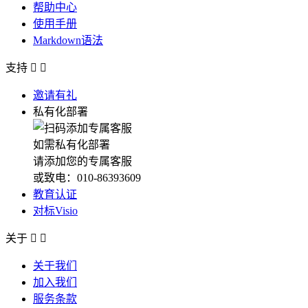
帮助中心
使用手册
Markdown语法
支持


邀请有礼
私有化部署
如需私有化部署
请添加您的专属客服
或致电：010-86393609
教育认证
对标Visio
关于


关于我们
加入我们
服务条款