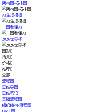
架构图/拓扑图
AI生成模板
一图看懂AI
2026世界杯
图形

场景

价格

推荐

全部
流程图
思维导图
思维笔记
基础流程图
组织结构-流程图
UML图