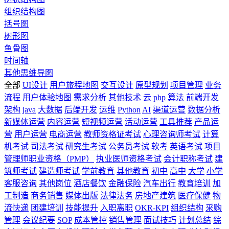
组织结构图
括号图
树形图
鱼骨图
时间轴
其他思维导图
全部
UI设计
用户旅程地图
交互设计
原型规划
项目管理
业务
流程
用户体验地图
需求分析
其他技术
云
php
算法
前端开发
架构
java
大数据
后端开发
运维
Python
AI
渠道运营
数据分析
新媒体运营
内容运营
短视频运营
活动运营
工具推荐
产品运
营
用户运营
电商运营
教师资格证考试
心理咨询师考试
计算
机考试
司法考试
研究生考试
公务员考试
软考
英语考试
项目
管理师职业资格（PMP）
执业医师资格考试
会计职称考试
建
筑师考试
建造师考试
学前教育
其他教育
初中
高中
大学
小学
客服咨询
其他岗位
酒店餐饮
金融保险
汽车出行
教育培训
加
工制造
商务销售
媒体出版
法律法务
房地产建筑
医疗保健
物
流快递
团建培训
技能提升
入职离职
OKR-KPI
组织结构
采购
管理
会议纪要
SOP
成本管控
销售管理
面试技巧
计划总结
综