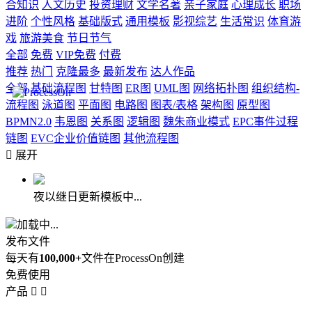
合知识
人文历史
投资理财
文学名著
亲子家庭
心理成长
职场
进阶
个性风格
基础版式
通用模板
影视综艺
生活常识
体育游
戏
旅游美食
节日节气
全部
免费
VIP免费
付费
推荐
热门
克隆最多
最新发布
达人作品
全部
基础流程图
甘特图
ER图
UML图
网络拓扑图
组织结构-
流程图
泳道图
平面图
电路图
图表/表格
架构图
原型图
BPMN2.0
韦恩图
关系图
逻辑图
魏朱商业模式
EPC事件过程
链图
EVC企业价值链图
其他流程图

展开
夜以继日更新模板中...
加载中...
发布文件
每天有
100,000+
文件在ProcessOn创建
免费使用
产品

