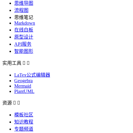
思维导图
流程图
思维笔记
Markdown
在线白板
原型设计
API服务
智能图形
实用工具


LaTex公式编辑器
Geogebra
Mermaid
PlantUML
资源


模板社区
知识教程
专题频道