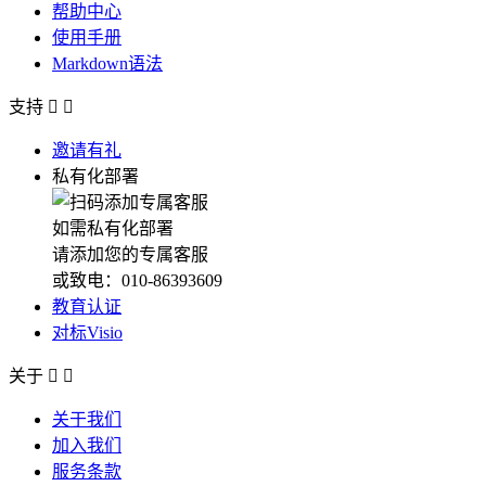
帮助中心
使用手册
Markdown语法
支持


邀请有礼
私有化部署
如需私有化部署
请添加您的专属客服
或致电：010-86393609
教育认证
对标Visio
关于


关于我们
加入我们
服务条款