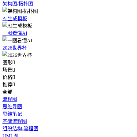
架构图/拓扑图
AI生成模板
一图看懂AI
2026世界杯
图形

场景

价格

推荐

全部
流程图
思维导图
思维笔记
基础流程图
组织结构-流程图
UML图