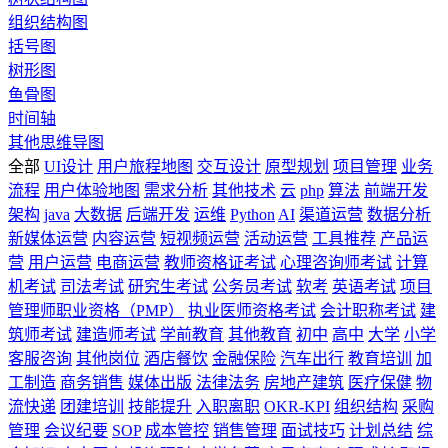
组织结构图
括号图
树形图
鱼骨图
时间轴
其他思维导图
全部
UI设计
用户旅程地图
交互设计
原型规划
项目管理
业务
流程
用户体验地图
需求分析
其他技术
云
php
算法
前端开发
架构
java
大数据
后端开发
运维
Python
AI
渠道运营
数据分析
新媒体运营
内容运营
短视频运营
活动运营
工具推荐
产品运
营
用户运营
电商运营
教师资格证考试
心理咨询师考试
计算
机考试
司法考试
研究生考试
公务员考试
软考
英语考试
项目
管理师职业资格（PMP）
执业医师资格考试
会计职称考试
建
筑师考试
建造师考试
学前教育
其他教育
初中
高中
大学
小学
客服咨询
其他岗位
酒店餐饮
金融保险
汽车出行
教育培训
加
工制造
商务销售
媒体出版
法律法务
房地产建筑
医疗保健
物
流快递
团建培训
技能提升
入职离职
OKR-KPI
组织结构
采购
管理
会议纪要
SOP
成本管控
销售管理
面试技巧
计划总结
综