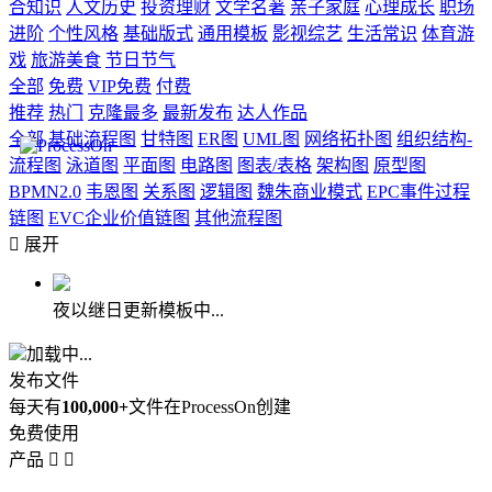
合知识
人文历史
投资理财
文学名著
亲子家庭
心理成长
职场
进阶
个性风格
基础版式
通用模板
影视综艺
生活常识
体育游
戏
旅游美食
节日节气
全部
免费
VIP免费
付费
推荐
热门
克隆最多
最新发布
达人作品
全部
基础流程图
甘特图
ER图
UML图
网络拓扑图
组织结构-
流程图
泳道图
平面图
电路图
图表/表格
架构图
原型图
BPMN2.0
韦恩图
关系图
逻辑图
魏朱商业模式
EPC事件过程
链图
EVC企业价值链图
其他流程图

展开
夜以继日更新模板中...
加载中...
发布文件
每天有
100,000+
文件在ProcessOn创建
免费使用
产品

