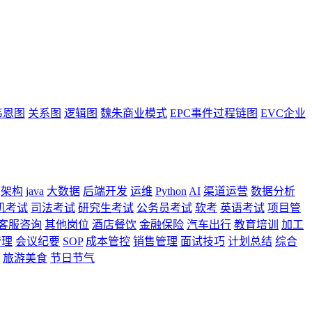
韦恩图
关系图
逻辑图
魏朱商业模式
EPC事件过程链图
EVC企业
架构
java
大数据
后端开发
运维
Python
AI
渠道运营
数据分析
机考试
司法考试
研究生考试
公务员考试
软考
英语考试
项目管
客服咨询
其他岗位
酒店餐饮
金融保险
汽车出行
教育培训
加工
管理
会议纪要
SOP
成本管控
销售管理
面试技巧
计划总结
综合
旅游美食
节日节气