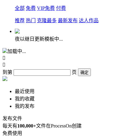
全部
免费
VIP免费
付费
推荐
热门
克隆最多
最新发布
达人作品
夜以继日更新模板中...
加载中...


到第
页
确定
最近使用
我的收藏
我的发布
发布文件
每天有
100,000+
文件在ProcessOn创建
免费使用