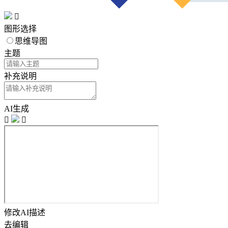

图形选择
思维导图
主题
补充说明
AI生成


修改AI描述
去编辑