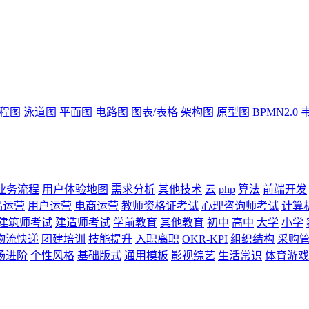
流程图
泳道图
平面图
电路图
图表/表格
架构图
原型图
BPMN2.0
业务流程
用户体验地图
需求分析
其他技术
云
php
算法
前端开发
品运营
用户运营
电商运营
教师资格证考试
心理咨询师考试
计算
建筑师考试
建造师考试
学前教育
其他教育
初中
高中
大学
小学
物流快递
团建培训
技能提升
入职离职
OKR-KPI
组织结构
采购
场进阶
个性风格
基础版式
通用模板
影视综艺
生活常识
体育游戏