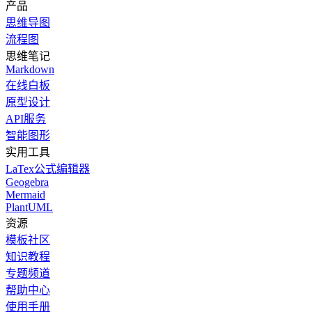
产品
思维导图
流程图
思维笔记
Markdown
在线白板
原型设计
API服务
智能图形
实用工具
LaTex公式编辑器
Geogebra
Mermaid
PlantUML
资源
模板社区
知识教程
专题频道
帮助中心
使用手册