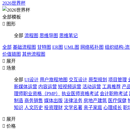
2026世界杯
全部模板

图形
全部
流程图
思维导图
思维笔记
全部
基础流程图
甘特图
ER图
UML图
网络拓扑图
组织结构-
价值链图
其他流程图

展开

场景
全部
UI设计
用户旅程地图
交互设计
原型规划
项目管理
新媒体运营
内容运营
短视频运营
活动运营
工具推荐
产
理师职业资格（PMP）
执业医师资格考试
会计职称考试
制造
商务销售
媒体出版
法律法务
房地产建筑
医疗保健
知识
人文历史
投资理财
文学名著
亲子家庭
心理成长
职

展开

价格