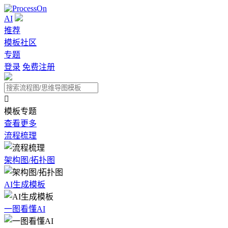
AI
推荐
模板社区
专题
登录
免费注册

模板专题
查看更多
流程梳理
架构图/拓扑图
AI生成模板
一图看懂AI