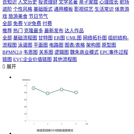
合知识
人文历史
投资理财
文学名著
亲子家庭
心理成长
职场
进阶
个性风格
基础版式
通用模板
影视综艺
生活常识
体育游
戏
旅游美食
节日节气
全部
免费
VIP免费
付费
推荐
热门
克隆最多
最新发布
达人作品
全部
基础流程图
甘特图
ER图
UML图
网络拓扑图
组织结构-
流程图
泳道图
平面图
电路图
图表/表格
架构图
原型图
BPMN2.0
韦恩图
关系图
逻辑图
魏朱商业模式
EPC事件过程
链图
EVC企业价值链图
其他流程图

展开