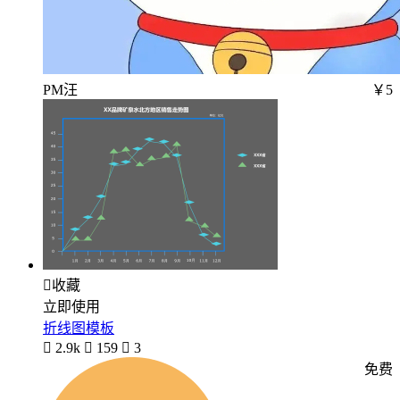
PM汪
￥5

收藏
立即使用
折线图模板

2.9k

159

3
免费