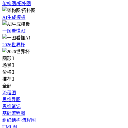
架构图/拓扑图
AI生成模板
一图看懂AI
2026世界杯
图形

场景

价格

推荐

全部
流程图
思维导图
思维笔记
基础流程图
组织结构-流程图
UML图