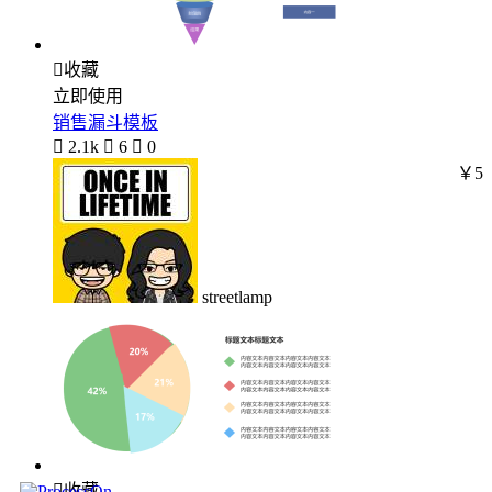

收藏
立即使用
销售漏斗模板

2.1k

6

0
￥5
streetlamp

收藏