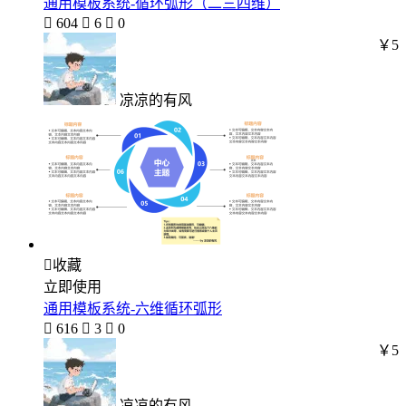
通用模板系统-循环弧形（二三四维）

604

6

0
￥5
凉凉的有风

收藏
立即使用
通用模板系统-六维循环弧形

616

3

0
￥5
凉凉的有风