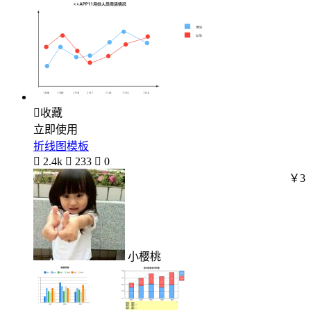

收藏
立即使用
折线图模板

2.4k

233

0
￥3
小樱桃