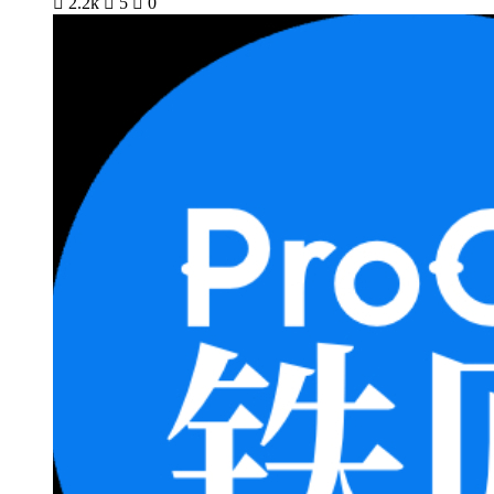

2.2k

5

0