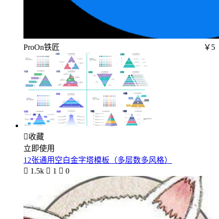
ProOn铁匠
￥5

收藏
立即使用
12张通用空白金字塔模板（多层数多风格）

1.5k

1

0