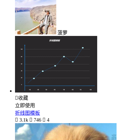
菠萝

收藏
立即使用
折线图模板

3.1k

746

4