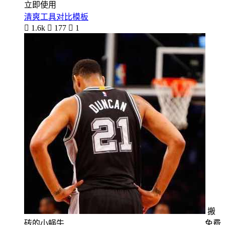
立即使用
清爽工具对比模板

1.6k

177

1
搬
砖的小蜗牛
免费