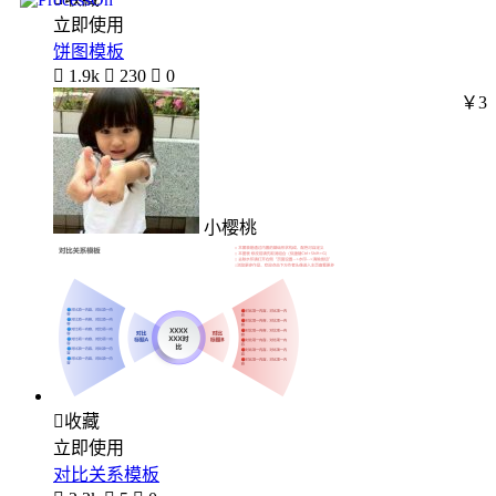
立即使用
饼图模板

1.9k

230

0
￥3
小樱桃

收藏
立即使用
对比关系模板