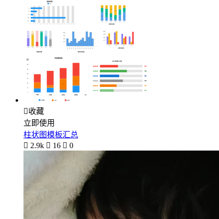

收藏
立即使用
柱状图模板汇总

2.9k

16

0