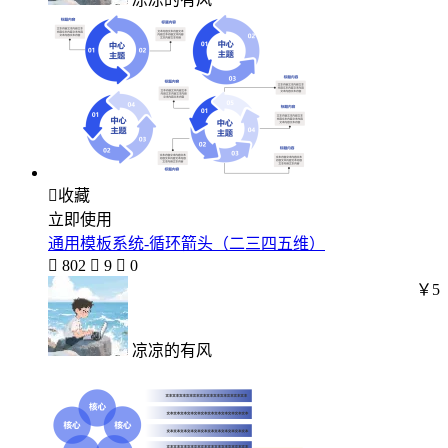

收藏
立即使用
通用模板系统-循环箭头（二三四五维）

802

9

0
￥5
凉凉的有风