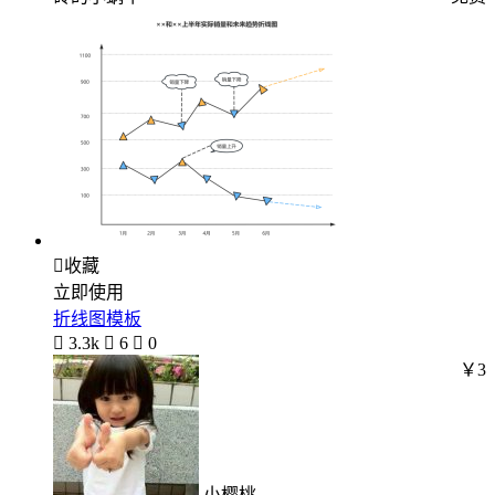

收藏
立即使用
折线图模板

3.3k

6

0
￥3
小樱桃