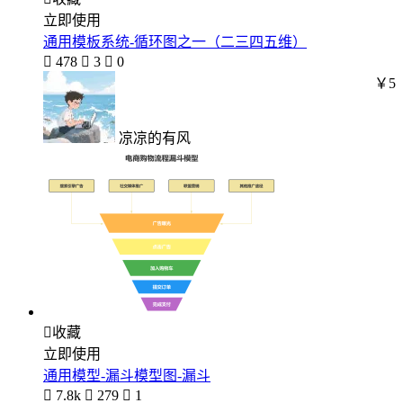
立即使用
通用模板系统-循环图之一（二三四五维）

478

3

0
￥5
凉凉的有风

收藏
立即使用
通用模型-漏斗模型图-漏斗

7.8k

279

1