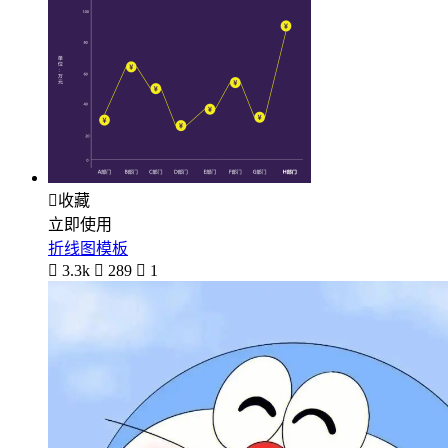

收藏
立即使用
折线图模板

3.3k

289

1