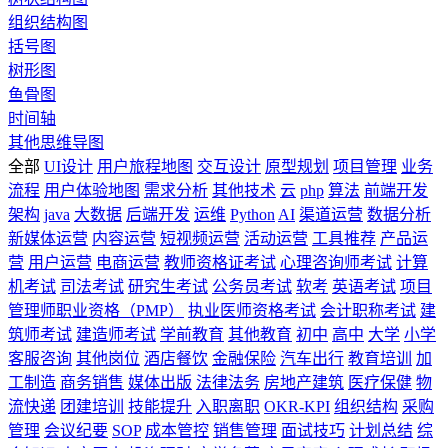
组织结构图
括号图
树形图
鱼骨图
时间轴
其他思维导图
全部
UI设计
用户旅程地图
交互设计
原型规划
项目管理
业务
流程
用户体验地图
需求分析
其他技术
云
php
算法
前端开发
架构
java
大数据
后端开发
运维
Python
AI
渠道运营
数据分析
新媒体运营
内容运营
短视频运营
活动运营
工具推荐
产品运
营
用户运营
电商运营
教师资格证考试
心理咨询师考试
计算
机考试
司法考试
研究生考试
公务员考试
软考
英语考试
项目
管理师职业资格（PMP）
执业医师资格考试
会计职称考试
建
筑师考试
建造师考试
学前教育
其他教育
初中
高中
大学
小学
客服咨询
其他岗位
酒店餐饮
金融保险
汽车出行
教育培训
加
工制造
商务销售
媒体出版
法律法务
房地产建筑
医疗保健
物
流快递
团建培训
技能提升
入职离职
OKR-KPI
组织结构
采购
管理
会议纪要
SOP
成本管控
销售管理
面试技巧
计划总结
综