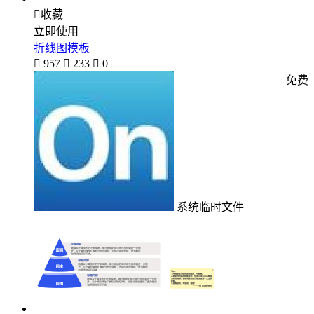

收藏
立即使用
折线图模板

957

233

0
免费
系统临时文件