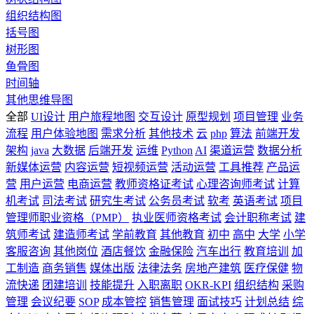
组织结构图
括号图
树形图
鱼骨图
时间轴
其他思维导图
全部
UI设计
用户旅程地图
交互设计
原型规划
项目管理
业务
流程
用户体验地图
需求分析
其他技术
云
php
算法
前端开发
架构
java
大数据
后端开发
运维
Python
AI
渠道运营
数据分析
新媒体运营
内容运营
短视频运营
活动运营
工具推荐
产品运
营
用户运营
电商运营
教师资格证考试
心理咨询师考试
计算
机考试
司法考试
研究生考试
公务员考试
软考
英语考试
项目
管理师职业资格（PMP）
执业医师资格考试
会计职称考试
建
筑师考试
建造师考试
学前教育
其他教育
初中
高中
大学
小学
客服咨询
其他岗位
酒店餐饮
金融保险
汽车出行
教育培训
加
工制造
商务销售
媒体出版
法律法务
房地产建筑
医疗保健
物
流快递
团建培训
技能提升
入职离职
OKR-KPI
组织结构
采购
管理
会议纪要
SOP
成本管控
销售管理
面试技巧
计划总结
综