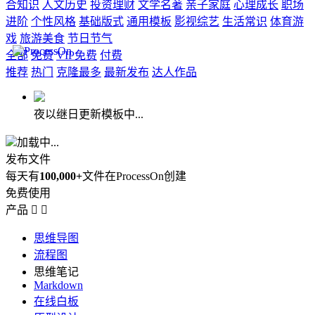
合知识
人文历史
投资理财
文学名著
亲子家庭
心理成长
职场
进阶
个性风格
基础版式
通用模板
影视综艺
生活常识
体育游
戏
旅游美食
节日节气
全部
免费
VIP免费
付费
推荐
热门
克隆最多
最新发布
达人作品
夜以继日更新模板中...
加载中...
发布文件
每天有
100,000+
文件在ProcessOn创建
免费使用
产品


思维导图
流程图
思维笔记
Markdown
在线白板