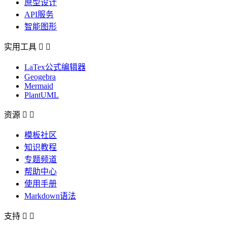
原型设计
API服务
智能图形
实用工具


LaTex公式编辑器
Geogebra
Mermaid
PlantUML
资源


模板社区
知识教程
专题频道
帮助中心
使用手册
Markdown语法
支持

