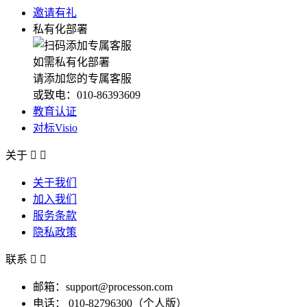
邀请有礼
私有化部署
如需私有化部署
请添加您的专属客服
或致电：010-86393609
教育认证
对标Visio
关于


关于我们
加入我们
服务条款
隐私政策
联系


邮箱：support@processon.com
电话：
010-82796300（个人版）