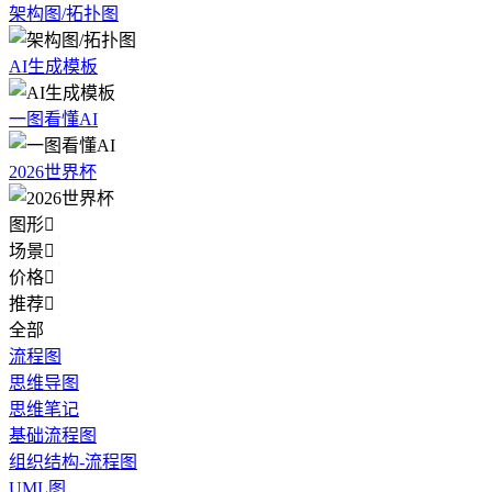
架构图/拓扑图
AI生成模板
一图看懂AI
2026世界杯
图形

场景

价格

推荐

全部
流程图
思维导图
思维笔记
基础流程图
组织结构-流程图
UML图