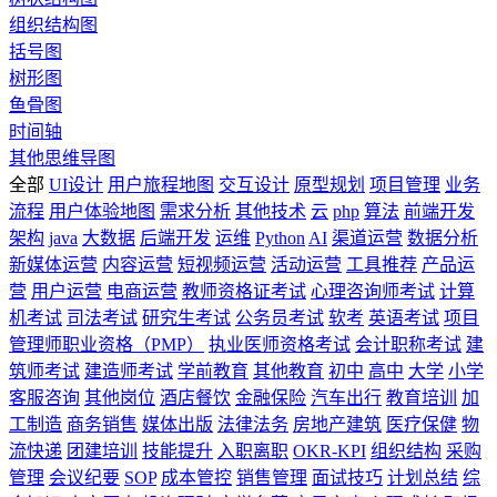
组织结构图
括号图
树形图
鱼骨图
时间轴
其他思维导图
全部
UI设计
用户旅程地图
交互设计
原型规划
项目管理
业务
流程
用户体验地图
需求分析
其他技术
云
php
算法
前端开发
架构
java
大数据
后端开发
运维
Python
AI
渠道运营
数据分析
新媒体运营
内容运营
短视频运营
活动运营
工具推荐
产品运
营
用户运营
电商运营
教师资格证考试
心理咨询师考试
计算
机考试
司法考试
研究生考试
公务员考试
软考
英语考试
项目
管理师职业资格（PMP）
执业医师资格考试
会计职称考试
建
筑师考试
建造师考试
学前教育
其他教育
初中
高中
大学
小学
客服咨询
其他岗位
酒店餐饮
金融保险
汽车出行
教育培训
加
工制造
商务销售
媒体出版
法律法务
房地产建筑
医疗保健
物
流快递
团建培训
技能提升
入职离职
OKR-KPI
组织结构
采购
管理
会议纪要
SOP
成本管控
销售管理
面试技巧
计划总结
综