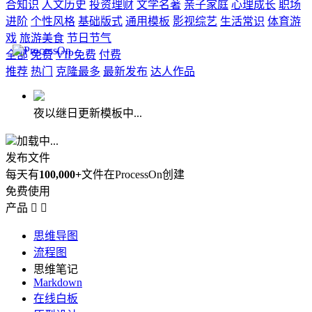
合知识
人文历史
投资理财
文学名著
亲子家庭
心理成长
职场
进阶
个性风格
基础版式
通用模板
影视综艺
生活常识
体育游
戏
旅游美食
节日节气
全部
免费
VIP免费
付费
推荐
热门
克隆最多
最新发布
达人作品
夜以继日更新模板中...
加载中...
发布文件
每天有
100,000+
文件在ProcessOn创建
免费使用
产品


思维导图
流程图
思维笔记
Markdown
在线白板