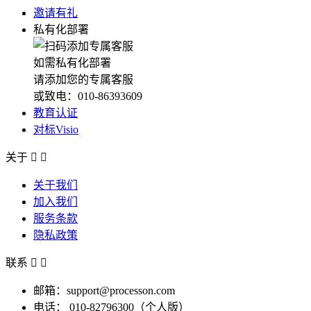
邀请有礼
私有化部署
如需私有化部署
请添加您的专属客服
或致电：010-86393609
教育认证
对标Visio
关于


关于我们
加入我们
服务条款
隐私政策
联系


邮箱：support@processon.com
电话：
010-82796300（个人版）