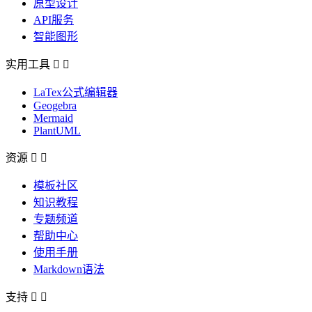
原型设计
API服务
智能图形
实用工具


LaTex公式编辑器
Geogebra
Mermaid
PlantUML
资源


模板社区
知识教程
专题频道
帮助中心
使用手册
Markdown语法
支持

