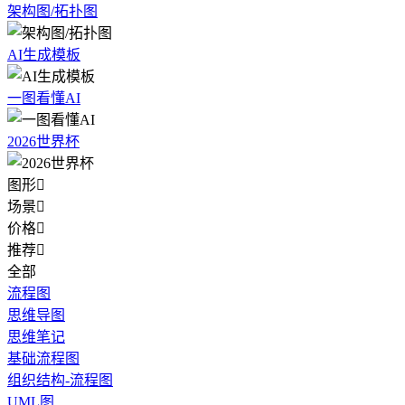
架构图/拓扑图
AI生成模板
一图看懂AI
2026世界杯
图形

场景

价格

推荐

全部
流程图
思维导图
思维笔记
基础流程图
组织结构-流程图
UML图