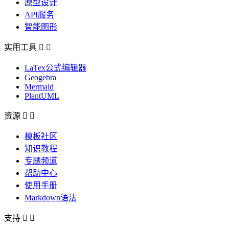
原型设计
API服务
智能图形
实用工具


LaTex公式编辑器
Geogebra
Mermaid
PlantUML
资源


模板社区
知识教程
专题频道
帮助中心
使用手册
Markdown语法
支持

