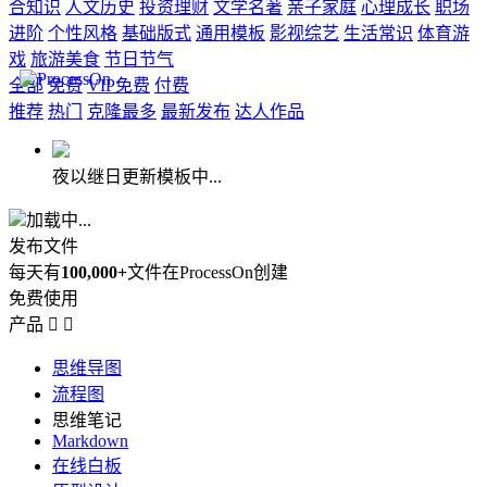
合知识
人文历史
投资理财
文学名著
亲子家庭
心理成长
职场
进阶
个性风格
基础版式
通用模板
影视综艺
生活常识
体育游
戏
旅游美食
节日节气
全部
免费
VIP免费
付费
推荐
热门
克隆最多
最新发布
达人作品
夜以继日更新模板中...
加载中...
发布文件
每天有
100,000+
文件在ProcessOn创建
免费使用
产品


思维导图
流程图
思维笔记
Markdown
在线白板