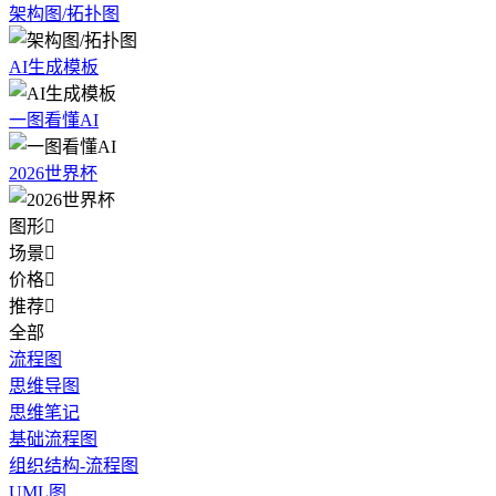
架构图/拓扑图
AI生成模板
一图看懂AI
2026世界杯
图形

场景

价格

推荐

全部
流程图
思维导图
思维笔记
基础流程图
组织结构-流程图
UML图