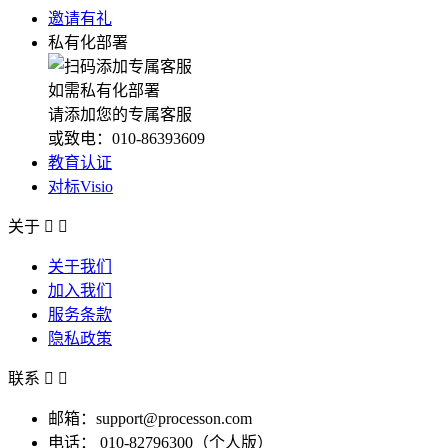
邀请有礼
私有化部署
如需私有化部署
请添加您的专属客服
或致电：010-86393609
教育认证
对标Visio
关于


关于我们
加入我们
服务条款
隐私政策
联系


邮箱：support@processon.com
电话：
010-82796300（个人版）