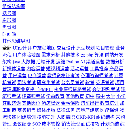
组织结构图
括号图
树形图
鱼骨图
时间轴
其他思维导图
全部
UI设计
用户旅程地图
交互设计
原型规划
项目管理
业务
流程
用户体验地图
需求分析
其他技术
云
php
算法
前端开发
架构
java
大数据
后端开发
运维
Python
AI
渠道运营
数据分析
新媒体运营
内容运营
短视频运营
活动运营
工具推荐
产品运
营
用户运营
电商运营
教师资格证考试
心理咨询师考试
计算
机考试
司法考试
研究生考试
公务员考试
软考
英语考试
项目
管理师职业资格（PMP）
执业医师资格考试
会计职称考试
建
筑师考试
建造师考试
学前教育
其他教育
初中
高中
大学
小学
客服咨询
其他岗位
酒店餐饮
金融保险
汽车出行
教育培训
加
工制造
商务销售
媒体出版
法律法务
房地产建筑
医疗保健
物
流快递
团建培训
技能提升
入职离职
OKR-KPI
组织结构
采购
管理
会议纪要
SOP
成本管控
销售管理
面试技巧
计划总结
综