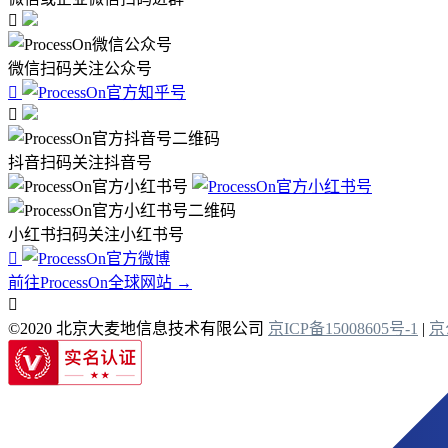

微信扫码关注公众号


抖音扫码关注抖音号
小红书扫码关注小红书号

前往ProcessOn全球网站 →

©2020 北京大麦地信息技术有限公司
京ICP备15008605号-1
|
京