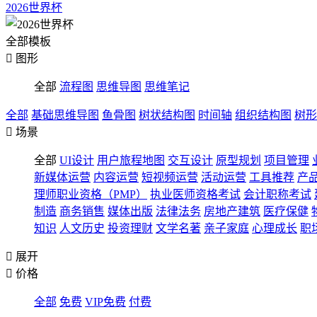
2026世界杯
全部模板

图形
全部
流程图
思维导图
思维笔记
全部
基础思维导图
鱼骨图
树状结构图
时间轴
组织结构图
树形

场景
全部
UI设计
用户旅程地图
交互设计
原型规划
项目管理
新媒体运营
内容运营
短视频运营
活动运营
工具推荐
产
理师职业资格（PMP）
执业医师资格考试
会计职称考试
制造
商务销售
媒体出版
法律法务
房地产建筑
医疗保健
知识
人文历史
投资理财
文学名著
亲子家庭
心理成长
职

展开

价格
全部
免费
VIP免费
付费