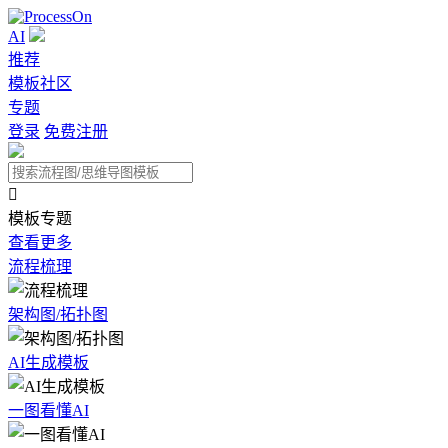
AI
推荐
模板社区
专题
登录
免费注册

模板专题
查看更多
流程梳理
架构图/拓扑图
AI生成模板
一图看懂AI