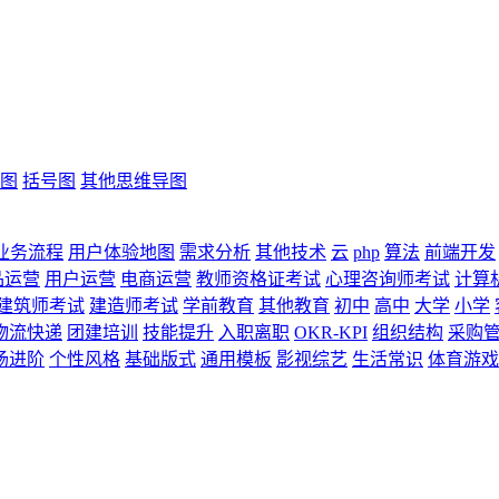
图
括号图
其他思维导图
业务流程
用户体验地图
需求分析
其他技术
云
php
算法
前端开发
品运营
用户运营
电商运营
教师资格证考试
心理咨询师考试
计算
建筑师考试
建造师考试
学前教育
其他教育
初中
高中
大学
小学
物流快递
团建培训
技能提升
入职离职
OKR-KPI
组织结构
采购
场进阶
个性风格
基础版式
通用模板
影视综艺
生活常识
体育游戏