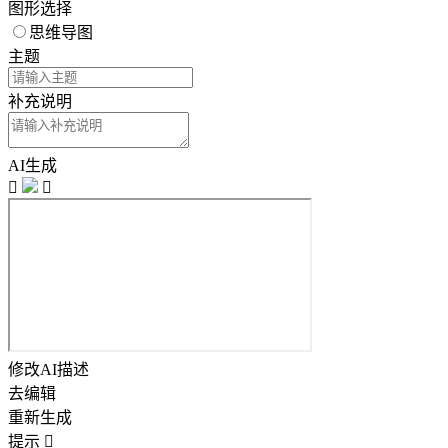
图形选择
思维导图
主题
补充说明
AI生成


修改AI描述
去编辑
重新生成
提示
