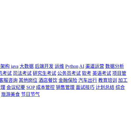
架构
java
大数据
后端开发
运维
Python
AI
渠道运营
数据分析
机考试
司法考试
研究生考试
公务员考试
软考
英语考试
项目管
客服咨询
其他岗位
酒店餐饮
金融保险
汽车出行
教育培训
加工
管理
会议纪要
SOP
成本管控
销售管理
面试技巧
计划总结
综合
旅游美食
节日节气