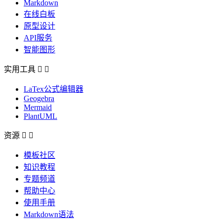
Markdown
在线白板
原型设计
API服务
智能图形
实用工具


LaTex公式编辑器
Geogebra
Mermaid
PlantUML
资源


模板社区
知识教程
专题频道
帮助中心
使用手册
Markdown语法