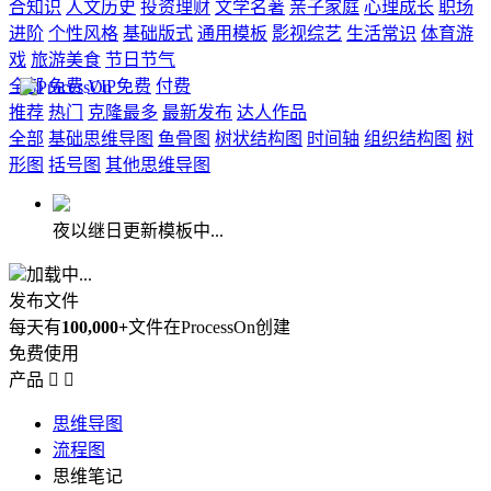
合知识
人文历史
投资理财
文学名著
亲子家庭
心理成长
职场
进阶
个性风格
基础版式
通用模板
影视综艺
生活常识
体育游
戏
旅游美食
节日节气
全部
免费
VIP免费
付费
推荐
热门
克隆最多
最新发布
达人作品
全部
基础思维导图
鱼骨图
树状结构图
时间轴
组织结构图
树
形图
括号图
其他思维导图
夜以继日更新模板中...
加载中...
发布文件
每天有
100,000+
文件在ProcessOn创建
免费使用
产品


思维导图
流程图
思维笔记