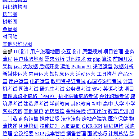
组织结构图
括号图
树形图
鱼骨图
时间轴
其他思维导图
全部
UI设计
用户旅程地图
交互设计
原型规划
项目管理
业务
流程
用户体验地图
需求分析
其他技术
云
php
算法
前端开发
架构
java
大数据
后端开发
运维
Python
AI
渠道运营
数据分析
新媒体运营
内容运营
短视频运营
活动运营
工具推荐
产品运
营
用户运营
电商运营
教师资格证考试
心理咨询师考试
计算
机考试
司法考试
研究生考试
公务员考试
软考
英语考试
项目
管理师职业资格（PMP）
执业医师资格考试
会计职称考试
建
筑师考试
建造师考试
学前教育
其他教育
初中
高中
大学
小学
客服咨询
其他岗位
酒店餐饮
金融保险
汽车出行
教育培训
加
工制造
商务销售
媒体出版
法律法务
房地产建筑
医疗保健
物
流快递
团建培训
技能提升
入职离职
OKR-KPI
组织结构
采购
管理
会议纪要
SOP
成本管控
销售管理
面试技巧
计划总结
综