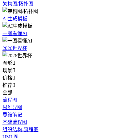
架构图/拓扑图
AI生成模板
一图看懂AI
2026世界杯
图形

场景

价格

推荐

全部
流程图
思维导图
思维笔记
基础流程图
组织结构-流程图
UML图