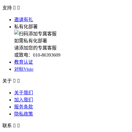
支持


邀请有礼
私有化部署
如需私有化部署
请添加您的专属客服
或致电：010-86393609
教育认证
对标Visio
关于


关于我们
加入我们
服务条款
隐私政策
联系

