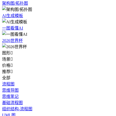
架构图/拓扑图
AI生成模板
一图看懂AI
2026世界杯
图形

场景

价格

推荐

全部
流程图
思维导图
思维笔记
基础流程图
组织结构-流程图
UML图