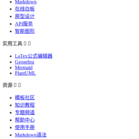
Markdown
在线白板
原型设计
API服务
智能图形
实用工具


LaTex公式编辑器
Geogebra
Mermaid
PlantUML
资源


模板社区
知识教程
专题频道
帮助中心
使用手册
Markdown语法