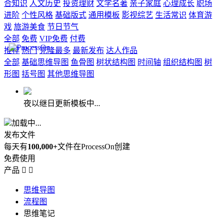
合知识
人文历史
投资理财
文学名著
亲子家庭
心理成长
职场
进阶
个性风格
基础版式
通用模板
影视综艺
生活常识
体育游
戏
旅游美食
节日节气
全部
免费
VIP免费
付费
推荐
热门
克隆最多
最新发布
达人作品
全部
基础思维导图
鱼骨图
树状结构图
时间轴
组织结构图
树
形图
括号图
其他思维导图
夜以继日更新模板中...
加载中...
发布文件
每天有
100,000+
文件在ProcessOn创建
免费使用
产品


思维导图
流程图
思维笔记