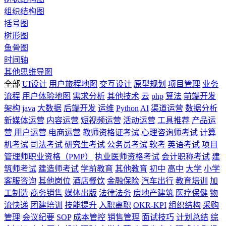
组织结构图
括号图
树形图
鱼骨图
时间轴
其他思维导图
全部
UI设计
用户旅程地图
交互设计
原型规划
项目管理
业务
流程
用户体验地图
需求分析
其他技术
云
php
算法
前端开发
架构
java
大数据
后端开发
运维
Python
AI
渠道运营
数据分析
新媒体运营
内容运营
短视频运营
活动运营
工具推荐
产品运
营
用户运营
电商运营
教师资格证考试
心理咨询师考试
计算
机考试
司法考试
研究生考试
公务员考试
软考
英语考试
项目
管理师职业资格（PMP）
执业医师资格考试
会计职称考试
建
筑师考试
建造师考试
学前教育
其他教育
初中
高中
大学
小学
客服咨询
其他岗位
酒店餐饮
金融保险
汽车出行
教育培训
加
工制造
商务销售
媒体出版
法律法务
房地产建筑
医疗保健
物
流快递
团建培训
技能提升
入职离职
OKR-KPI
组织结构
采购
管理
会议纪要
SOP
成本管控
销售管理
面试技巧
计划总结
综