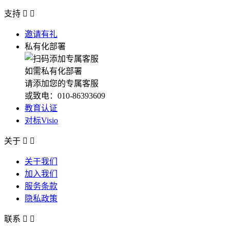
支持


邀请有礼
私有化部署
如需私有化部署
请添加您的专属客服
或致电：010-86393609
教育认证
对标Visio
关于


关于我们
加入我们
服务条款
隐私政策
联系

