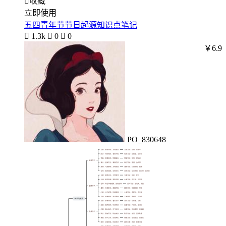

收藏
立即使用
五四青年节节日起源知识点笔记

1.3k

0

0
￥6.9
PO_830648