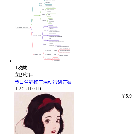

收藏
立即使用
节日营销推广活动策划方案

2.2k

0

0
￥5.9