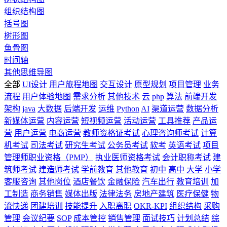
组织结构图
括号图
树形图
鱼骨图
时间轴
其他思维导图
全部
UI设计
用户旅程地图
交互设计
原型规划
项目管理
业务
流程
用户体验地图
需求分析
其他技术
云
php
算法
前端开发
架构
java
大数据
后端开发
运维
Python
AI
渠道运营
数据分析
新媒体运营
内容运营
短视频运营
活动运营
工具推荐
产品运
营
用户运营
电商运营
教师资格证考试
心理咨询师考试
计算
机考试
司法考试
研究生考试
公务员考试
软考
英语考试
项目
管理师职业资格（PMP）
执业医师资格考试
会计职称考试
建
筑师考试
建造师考试
学前教育
其他教育
初中
高中
大学
小学
客服咨询
其他岗位
酒店餐饮
金融保险
汽车出行
教育培训
加
工制造
商务销售
媒体出版
法律法务
房地产建筑
医疗保健
物
流快递
团建培训
技能提升
入职离职
OKR-KPI
组织结构
采购
管理
会议纪要
SOP
成本管控
销售管理
面试技巧
计划总结
综