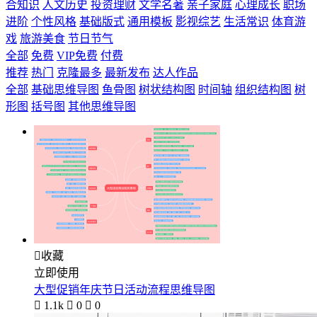
合知识
人文历史
投资理财
文学名著
亲子家庭
心理成长
职场
进阶
个性风格
基础版式
通用模板
影视综艺
生活常识
体育游
戏
旅游美食
节日节气
全部
免费
VIP免费
付费
推荐
热门
克隆最多
最新发布
达人作品
全部
基础思维导图
鱼骨图
树状结构图
时间轴
组织结构图
树
形图
括号图
其他思维导图

收藏
立即使用
大型促销年庆节日活动流程思维导图

1.1k

0

0