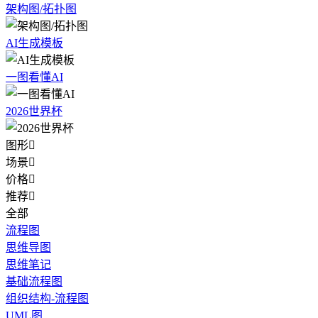
架构图/拓扑图
AI生成模板
一图看懂AI
2026世界杯
图形

场景

价格

推荐

全部
流程图
思维导图
思维笔记
基础流程图
组织结构-流程图
UML图