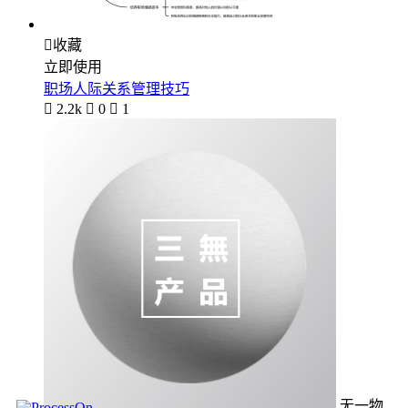

收藏
立即使用
职场人际关系管理技巧

2.2k

0

1
无一物