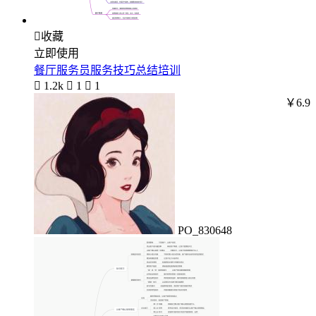

收藏
立即使用
餐厅服务员服务技巧总结培训

1.2k

1

1
￥6.9
PO_830648