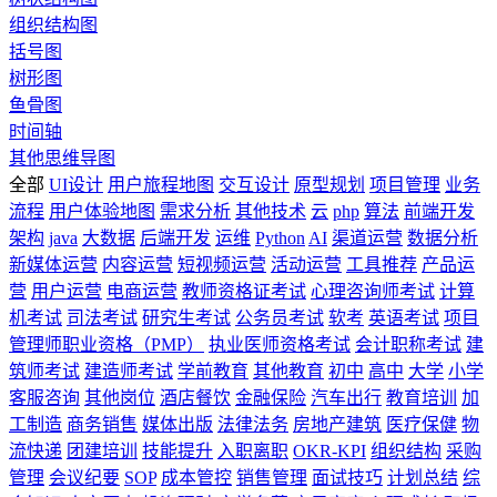
组织结构图
括号图
树形图
鱼骨图
时间轴
其他思维导图
全部
UI设计
用户旅程地图
交互设计
原型规划
项目管理
业务
流程
用户体验地图
需求分析
其他技术
云
php
算法
前端开发
架构
java
大数据
后端开发
运维
Python
AI
渠道运营
数据分析
新媒体运营
内容运营
短视频运营
活动运营
工具推荐
产品运
营
用户运营
电商运营
教师资格证考试
心理咨询师考试
计算
机考试
司法考试
研究生考试
公务员考试
软考
英语考试
项目
管理师职业资格（PMP）
执业医师资格考试
会计职称考试
建
筑师考试
建造师考试
学前教育
其他教育
初中
高中
大学
小学
客服咨询
其他岗位
酒店餐饮
金融保险
汽车出行
教育培训
加
工制造
商务销售
媒体出版
法律法务
房地产建筑
医疗保健
物
流快递
团建培训
技能提升
入职离职
OKR-KPI
组织结构
采购
管理
会议纪要
SOP
成本管控
销售管理
面试技巧
计划总结
综