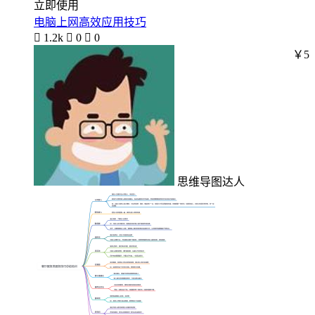
立即使用
电脑上网高效应用技巧

1.2k

0

0
￥5
思维导图达人