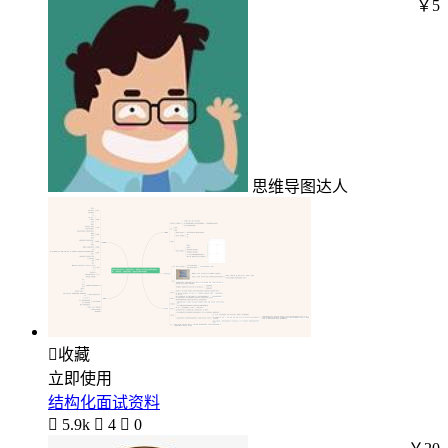
￥5
思维导图达人

收藏
立即使用
结构化面试资料

5.9k

4

0