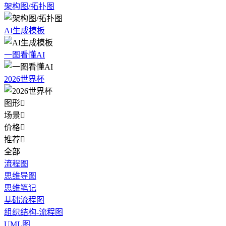
架构图/拓扑图
AI生成模板
一图看懂AI
2026世界杯
图形

场景

价格

推荐

全部
流程图
思维导图
思维笔记
基础流程图
组织结构-流程图
UML图