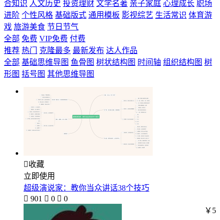
合知识
人文历史
投资理财
文学名著
亲子家庭
心理成长
职场
进阶
个性风格
基础版式
通用模板
影视综艺
生活常识
体育游
戏
旅游美食
节日节气
全部
免费
VIP免费
付费
推荐
热门
克隆最多
最新发布
达人作品
全部
基础思维导图
鱼骨图
树状结构图
时间轴
组织结构图
树
形图
括号图
其他思维导图

收藏
立即使用
超级演说家：教你当众讲话38个技巧

901

0

0
￥5