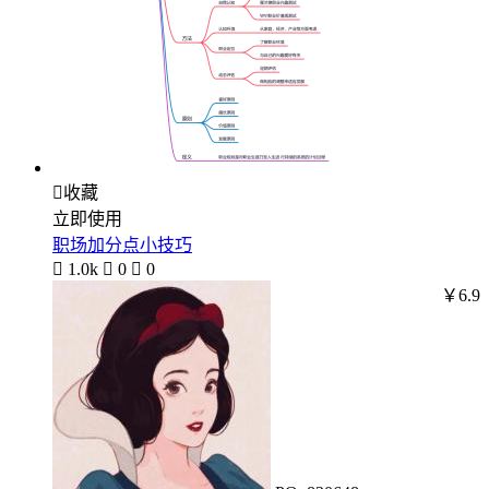

收藏
立即使用
职场加分点小技巧

1.0k

0

0
￥6.9