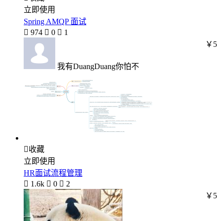
立即使用
Spring AMQP 面试

974

0

1
￥5
我有DuangDuang你怕不

收藏
立即使用
HR面试流程管理

1.6k

0

2
￥5