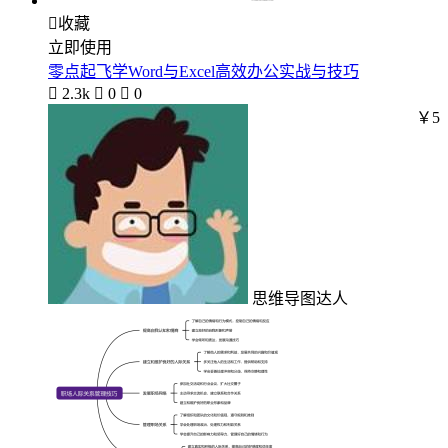

收藏
立即使用
零点起飞学Word与Excel高效办公实战与技巧

2.3k

0

0
￥5
思维导图达人