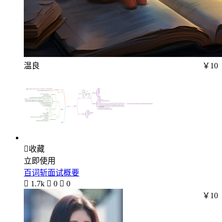
温良
￥10

收藏
立即使用
百词斩面试概要

1.7k

0

0
￥10