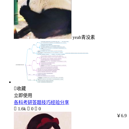
yeah青没素

收藏
立即使用
各科考研答题技巧经验分享

1.6k

0

0
￥6.9