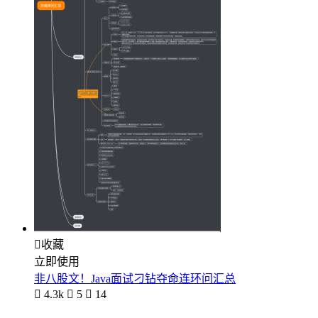

收藏
立即使用
非八股文！Java面试刁钻夺命连环问汇总

4.3k

5

14