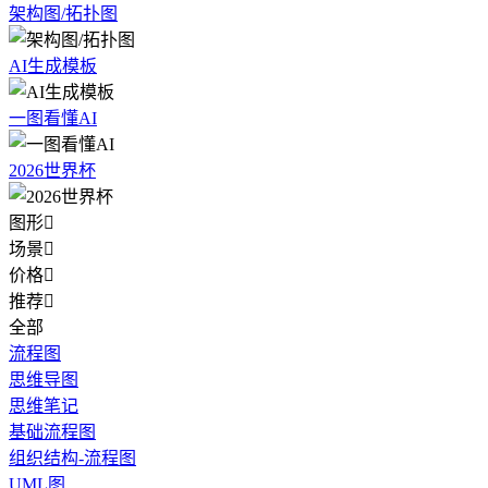
架构图/拓扑图
AI生成模板
一图看懂AI
2026世界杯
图形

场景

价格

推荐

全部
流程图
思维导图
思维笔记
基础流程图
组织结构-流程图
UML图