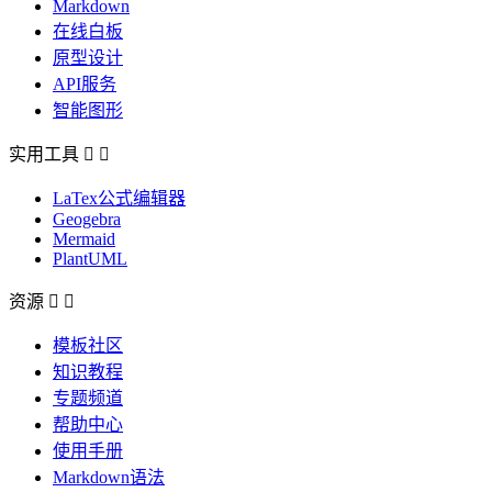
Markdown
在线白板
原型设计
API服务
智能图形
实用工具


LaTex公式编辑器
Geogebra
Mermaid
PlantUML
资源


模板社区
知识教程
专题频道
帮助中心
使用手册
Markdown语法