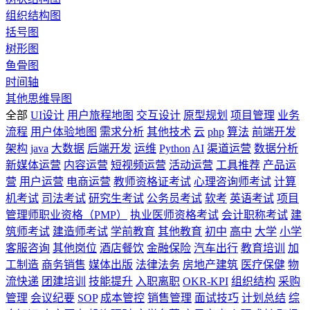
组织结构图
括号图
树形图
鱼骨图
时间轴
其他思维导图
全部
UI设计
用户旅程地图
交互设计
原型规划
项目管理
业务
流程
用户体验地图
需求分析
其他技术
云
php
算法
前端开发
架构
java
大数据
后端开发
运维
Python
AI
渠道运营
数据分析
新媒体运营
内容运营
短视频运营
活动运营
工具推荐
产品运
营
用户运营
电商运营
教师资格证考试
心理咨询师考试
计算
机考试
司法考试
研究生考试
公务员考试
软考
英语考试
项目
管理师职业资格（PMP）
执业医师资格考试
会计职称考试
建
筑师考试
建造师考试
学前教育
其他教育
初中
高中
大学
小学
客服咨询
其他岗位
酒店餐饮
金融保险
汽车出行
教育培训
加
工制造
商务销售
媒体出版
法律法务
房地产建筑
医疗保健
物
流快递
团建培训
技能提升
入职离职
OKR-KPI
组织结构
采购
管理
会议纪要
SOP
成本管控
销售管理
面试技巧
计划总结
综