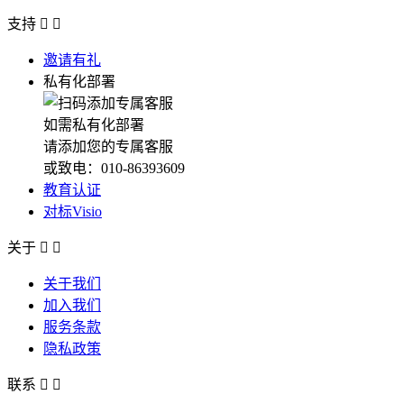
支持


邀请有礼
私有化部署
如需私有化部署
请添加您的专属客服
或致电：010-86393609
教育认证
对标Visio
关于


关于我们
加入我们
服务条款
隐私政策
联系

