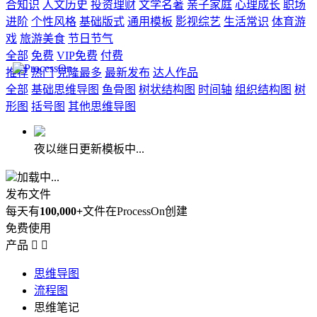
合知识
人文历史
投资理财
文学名著
亲子家庭
心理成长
职场
进阶
个性风格
基础版式
通用模板
影视综艺
生活常识
体育游
戏
旅游美食
节日节气
全部
免费
VIP免费
付费
推荐
热门
克隆最多
最新发布
达人作品
全部
基础思维导图
鱼骨图
树状结构图
时间轴
组织结构图
树
形图
括号图
其他思维导图
夜以继日更新模板中...
加载中...
发布文件
每天有
100,000+
文件在ProcessOn创建
免费使用
产品


思维导图
流程图
思维笔记