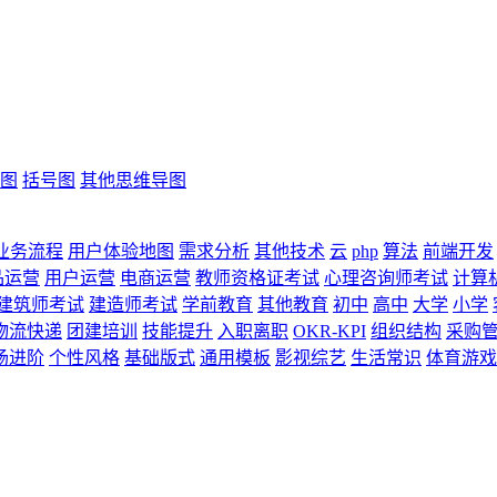
图
括号图
其他思维导图
业务流程
用户体验地图
需求分析
其他技术
云
php
算法
前端开发
品运营
用户运营
电商运营
教师资格证考试
心理咨询师考试
计算
建筑师考试
建造师考试
学前教育
其他教育
初中
高中
大学
小学
物流快递
团建培训
技能提升
入职离职
OKR-KPI
组织结构
采购
场进阶
个性风格
基础版式
通用模板
影视综艺
生活常识
体育游戏