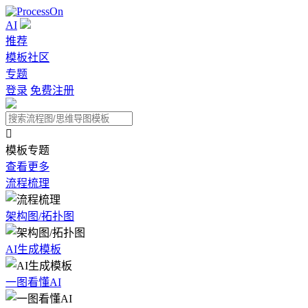
AI
推荐
模板社区
专题
登录
免费注册

模板专题
查看更多
流程梳理
架构图/拓扑图
AI生成模板
一图看懂AI