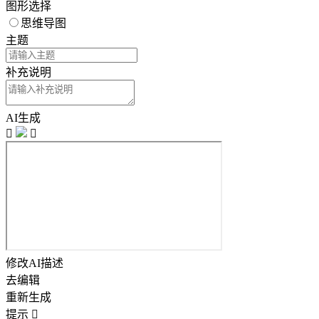
图形选择
思维导图
主题
补充说明
AI生成


修改AI描述
去编辑
重新生成
提示
