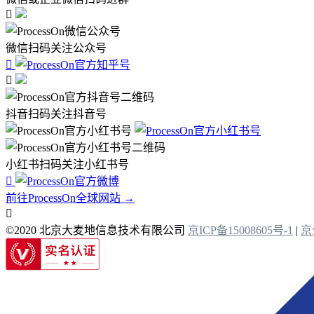

微信扫码关注公众号


抖音扫码关注抖音号
小红书扫码关注小红书号

前往ProcessOn全球网站 →

©2020 北京大麦地信息技术有限公司
京ICP备15008605号-1
|
京