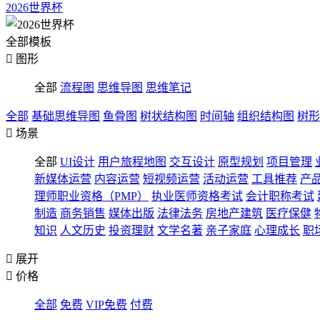
2026世界杯
全部模板

图形
全部
流程图
思维导图
思维笔记
全部
基础思维导图
鱼骨图
树状结构图
时间轴
组织结构图
树形

场景
全部
UI设计
用户旅程地图
交互设计
原型规划
项目管理
新媒体运营
内容运营
短视频运营
活动运营
工具推荐
产
理师职业资格（PMP）
执业医师资格考试
会计职称考试
制造
商务销售
媒体出版
法律法务
房地产建筑
医疗保健
知识
人文历史
投资理财
文学名著
亲子家庭
心理成长
职

展开

价格
全部
免费
VIP免费
付费