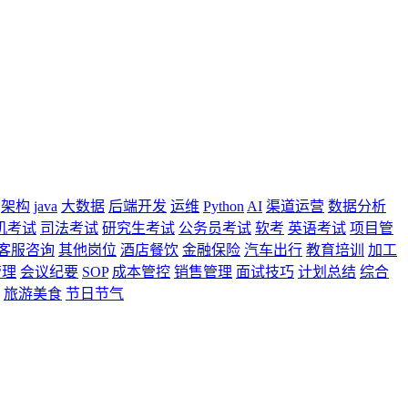
架构
java
大数据
后端开发
运维
Python
AI
渠道运营
数据分析
机考试
司法考试
研究生考试
公务员考试
软考
英语考试
项目管
客服咨询
其他岗位
酒店餐饮
金融保险
汽车出行
教育培训
加工
管理
会议纪要
SOP
成本管控
销售管理
面试技巧
计划总结
综合
旅游美食
节日节气