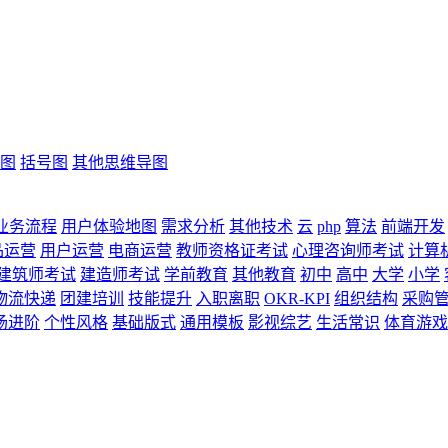
图
括号图
其他思维导图
业务流程
用户体验地图
需求分析
其他技术
云
php
算法
前端开发
品运营
用户运营
电商运营
教师资格证考试
心理咨询师考试
计算
建筑师考试
建造师考试
学前教育
其他教育
初中
高中
大学
小学
物流快递
团建培训
技能提升
入职离职
OKR-KPI
组织结构
采购
场进阶
个性风格
基础版式
通用模板
影视综艺
生活常识
体育游戏