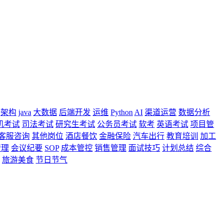
架构
java
大数据
后端开发
运维
Python
AI
渠道运营
数据分析
机考试
司法考试
研究生考试
公务员考试
软考
英语考试
项目管
客服咨询
其他岗位
酒店餐饮
金融保险
汽车出行
教育培训
加工
管理
会议纪要
SOP
成本管控
销售管理
面试技巧
计划总结
综合
旅游美食
节日节气