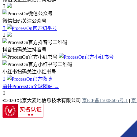

微信扫码关注公众号


抖音扫码关注抖音号
小红书扫码关注小红书号

前往ProcessOn全球网站 →

©2020 北京大麦地信息技术有限公司
京ICP备15008605号-1
|
京