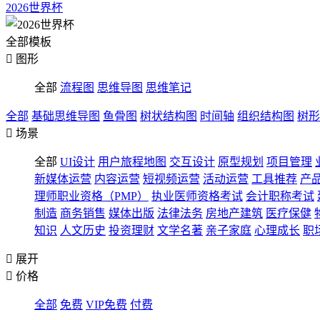
2026世界杯
全部模板

图形
全部
流程图
思维导图
思维笔记
全部
基础思维导图
鱼骨图
树状结构图
时间轴
组织结构图
树形

场景
全部
UI设计
用户旅程地图
交互设计
原型规划
项目管理
新媒体运营
内容运营
短视频运营
活动运营
工具推荐
产
理师职业资格（PMP）
执业医师资格考试
会计职称考试
制造
商务销售
媒体出版
法律法务
房地产建筑
医疗保健
知识
人文历史
投资理财
文学名著
亲子家庭
心理成长
职

展开

价格
全部
免费
VIP免费
付费