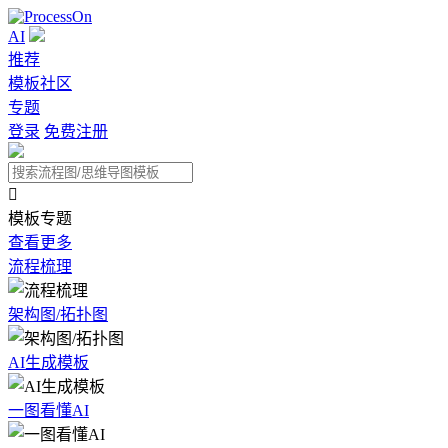
AI
推荐
模板社区
专题
登录
免费注册

模板专题
查看更多
流程梳理
架构图/拓扑图
AI生成模板
一图看懂AI