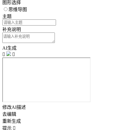
图形选择
思维导图
主题
补充说明
AI生成


修改AI描述
去编辑
重新生成
提示
