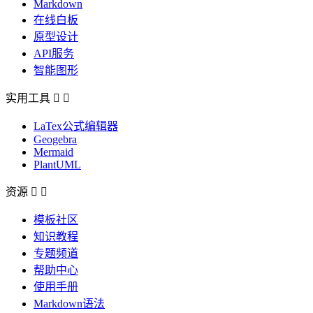
Markdown
在线白板
原型设计
API服务
智能图形
实用工具


LaTex公式编辑器
Geogebra
Mermaid
PlantUML
资源


模板社区
知识教程
专题频道
帮助中心
使用手册
Markdown语法