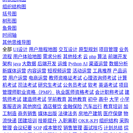
组织结构图
括号图
树形图
鱼骨图
时间轴
其他思维导图
全部
UI设计
用户旅程地图
交互设计
原型规划
项目管理
业务
流程
用户体验地图
需求分析
其他技术
云
php
算法
前端开发
架构
java
大数据
后端开发
运维
Python
AI
渠道运营
数据分析
新媒体运营
内容运营
短视频运营
活动运营
工具推荐
产品运
营
用户运营
电商运营
教师资格证考试
心理咨询师考试
计算
机考试
司法考试
研究生考试
公务员考试
软考
英语考试
项目
管理师职业资格（PMP）
执业医师资格考试
会计职称考试
建
筑师考试
建造师考试
学前教育
其他教育
初中
高中
大学
小学
客服咨询
其他岗位
酒店餐饮
金融保险
汽车出行
教育培训
加
工制造
商务销售
媒体出版
法律法务
房地产建筑
医疗保健
物
流快递
团建培训
技能提升
入职离职
OKR-KPI
组织结构
采购
管理
会议纪要
SOP
成本管控
销售管理
面试技巧
计划总结
综