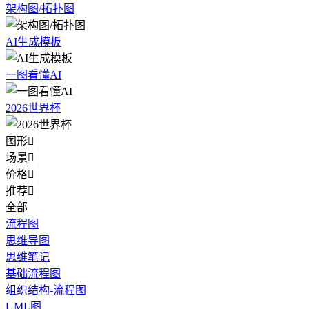
架构图/拓扑图
AI生成模板
一图看懂AI
2026世界杯
图形

场景

价格

推荐

全部
流程图
思维导图
思维笔记
基础流程图
组织结构-流程图
UML图