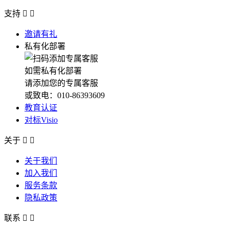
支持


邀请有礼
私有化部署
如需私有化部署
请添加您的专属客服
或致电：010-86393609
教育认证
对标Visio
关于


关于我们
加入我们
服务条款
隐私政策
联系

