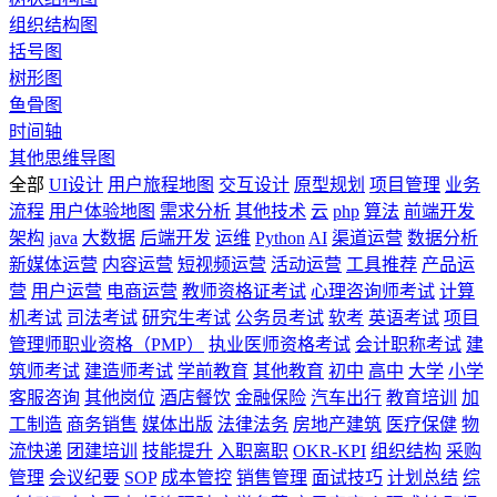
组织结构图
括号图
树形图
鱼骨图
时间轴
其他思维导图
全部
UI设计
用户旅程地图
交互设计
原型规划
项目管理
业务
流程
用户体验地图
需求分析
其他技术
云
php
算法
前端开发
架构
java
大数据
后端开发
运维
Python
AI
渠道运营
数据分析
新媒体运营
内容运营
短视频运营
活动运营
工具推荐
产品运
营
用户运营
电商运营
教师资格证考试
心理咨询师考试
计算
机考试
司法考试
研究生考试
公务员考试
软考
英语考试
项目
管理师职业资格（PMP）
执业医师资格考试
会计职称考试
建
筑师考试
建造师考试
学前教育
其他教育
初中
高中
大学
小学
客服咨询
其他岗位
酒店餐饮
金融保险
汽车出行
教育培训
加
工制造
商务销售
媒体出版
法律法务
房地产建筑
医疗保健
物
流快递
团建培训
技能提升
入职离职
OKR-KPI
组织结构
采购
管理
会议纪要
SOP
成本管控
销售管理
面试技巧
计划总结
综