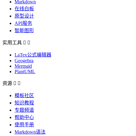
Markdown
在线白板
原型设计
API服务
智能图形
实用工具


LaTex公式编辑器
Geogebra
Mermaid
PlantUML
资源


模板社区
知识教程
专题频道
帮助中心
使用手册
Markdown语法