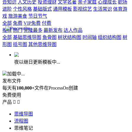
合知识
人文历史
投资理财
文学名著
亲子家庭
心理成长
职场
进阶
个性风格
基础版式
通用模板
影视综艺
生活常识
体育游
戏
旅游美食
节日节气
全部
免费
VIP免费
付费
推荐
热门
克隆最多
最新发布
达人作品
全部
基础思维导图
鱼骨图
树状结构图
时间轴
组织结构图
树
形图
括号图
其他思维导图
夜以继日更新模板中...
加载中...
发布文件
每天有
100,000+
文件在ProcessOn创建
免费使用
产品


思维导图
流程图
思维笔记