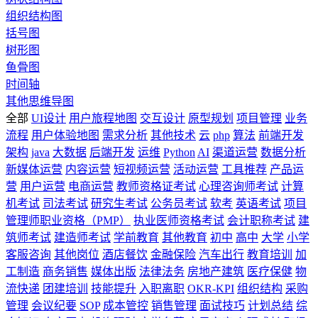
组织结构图
括号图
树形图
鱼骨图
时间轴
其他思维导图
全部
UI设计
用户旅程地图
交互设计
原型规划
项目管理
业务
流程
用户体验地图
需求分析
其他技术
云
php
算法
前端开发
架构
java
大数据
后端开发
运维
Python
AI
渠道运营
数据分析
新媒体运营
内容运营
短视频运营
活动运营
工具推荐
产品运
营
用户运营
电商运营
教师资格证考试
心理咨询师考试
计算
机考试
司法考试
研究生考试
公务员考试
软考
英语考试
项目
管理师职业资格（PMP）
执业医师资格考试
会计职称考试
建
筑师考试
建造师考试
学前教育
其他教育
初中
高中
大学
小学
客服咨询
其他岗位
酒店餐饮
金融保险
汽车出行
教育培训
加
工制造
商务销售
媒体出版
法律法务
房地产建筑
医疗保健
物
流快递
团建培训
技能提升
入职离职
OKR-KPI
组织结构
采购
管理
会议纪要
SOP
成本管控
销售管理
面试技巧
计划总结
综