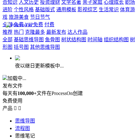
合知识
人文历史
投资理财
文学名著
亲子家庭
心理成长
职场
进阶
个性风格
基础版式
通用模板
影视综艺
生活常识
体育游
戏
旅游美食
节日节气
全部
免费
VIP免费
付费
推荐
热门
克隆最多
最新发布
达人作品
全部
基础思维导图
鱼骨图
树状结构图
时间轴
组织结构图
树
形图
括号图
其他思维导图
夜以继日更新模板中...
加载中...
发布文件
每天有
100,000+
文件在ProcessOn创建
免费使用
产品


思维导图
流程图
思维笔记