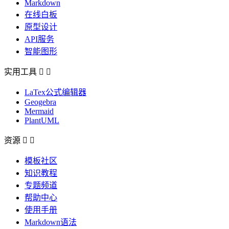
Markdown
在线白板
原型设计
API服务
智能图形
实用工具


LaTex公式编辑器
Geogebra
Mermaid
PlantUML
资源


模板社区
知识教程
专题频道
帮助中心
使用手册
Markdown语法