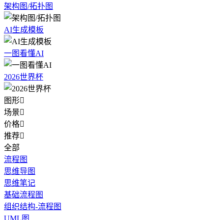
架构图/拓扑图
AI生成模板
一图看懂AI
2026世界杯
图形

场景

价格

推荐

全部
流程图
思维导图
思维笔记
基础流程图
组织结构-流程图
UML图