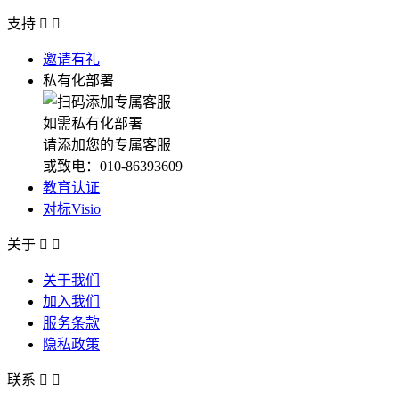
支持


邀请有礼
私有化部署
如需私有化部署
请添加您的专属客服
或致电：010-86393609
教育认证
对标Visio
关于


关于我们
加入我们
服务条款
隐私政策
联系

