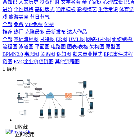
合知识
人文历史
投资理财
文学名著
亲子家庭
心理成长
职场
进阶
个性风格
基础版式
通用模板
影视综艺
生活常识
体育游
戏
旅游美食
节日节气
全部
免费
VIP免费
付费
推荐
热门
克隆最多
最新发布
达人作品
全部
基础流程图
甘特图
ER图
UML图
网络拓扑图
组织结构-
流程图
泳道图
平面图
电路图
图表/表格
架构图
原型图
BPMN2.0
韦恩图
关系图
逻辑图
魏朱商业模式
EPC事件过程
链图
EVC企业价值链图
其他流程图

展开

收藏
立即使用