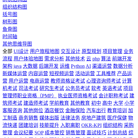
组织结构图
括号图
树形图
鱼骨图
时间轴
其他思维导图
全部
UI设计
用户旅程地图
交互设计
原型规划
项目管理
业务
流程
用户体验地图
需求分析
其他技术
云
php
算法
前端开发
架构
java
大数据
后端开发
运维
Python
AI
渠道运营
数据分析
新媒体运营
内容运营
短视频运营
活动运营
工具推荐
产品运
营
用户运营
电商运营
教师资格证考试
心理咨询师考试
计算
机考试
司法考试
研究生考试
公务员考试
软考
英语考试
项目
管理师职业资格（PMP）
执业医师资格考试
会计职称考试
建
筑师考试
建造师考试
学前教育
其他教育
初中
高中
大学
小学
客服咨询
其他岗位
酒店餐饮
金融保险
汽车出行
教育培训
加
工制造
商务销售
媒体出版
法律法务
房地产建筑
医疗保健
物
流快递
团建培训
技能提升
入职离职
OKR-KPI
组织结构
采购
管理
会议纪要
SOP
成本管控
销售管理
面试技巧
计划总结
综