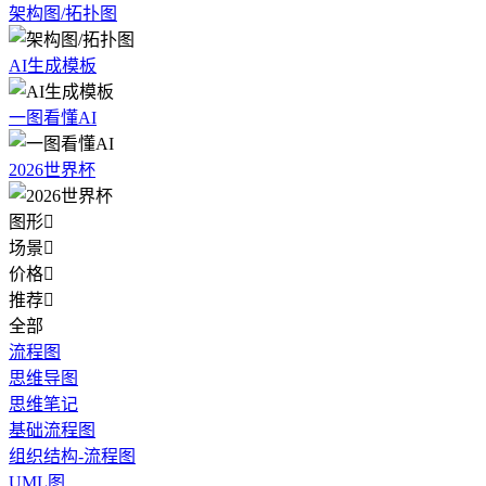
架构图/拓扑图
AI生成模板
一图看懂AI
2026世界杯
图形

场景

价格

推荐

全部
流程图
思维导图
思维笔记
基础流程图
组织结构-流程图
UML图