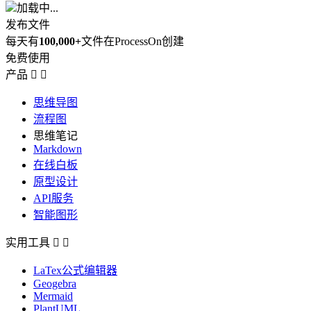
加载中...
发布文件
每天有
100,000+
文件在ProcessOn创建
免费使用
产品


思维导图
流程图
思维笔记
Markdown
在线白板
原型设计
API服务
智能图形
实用工具


LaTex公式编辑器
Geogebra
Mermaid
PlantUML