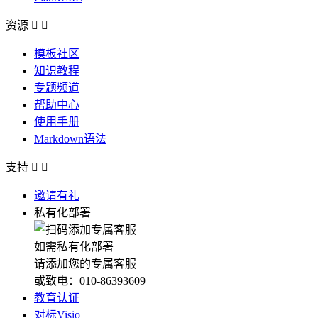
资源


模板社区
知识教程
专题频道
帮助中心
使用手册
Markdown语法
支持


邀请有礼
私有化部署
如需私有化部署
请添加您的专属客服
或致电：010-86393609
教育认证
对标Visio