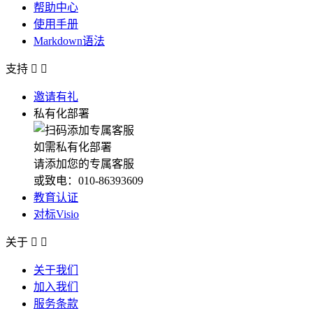
帮助中心
使用手册
Markdown语法
支持


邀请有礼
私有化部署
如需私有化部署
请添加您的专属客服
或致电：010-86393609
教育认证
对标Visio
关于


关于我们
加入我们
服务条款