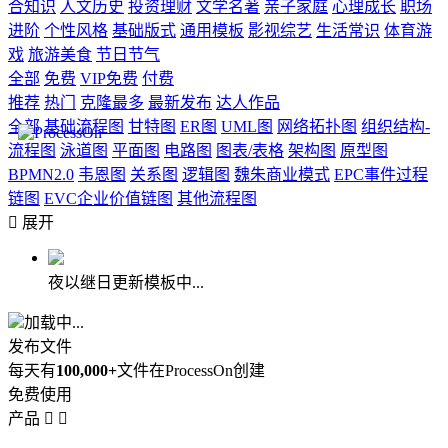
合知识
人文历史
投资理财
文学名著
亲子家庭
心理成长
职场
进阶
个性风格
基础版式
通用模板
影视综艺
生活常识
体育游
戏
旅游美食
节日节气
全部
免费
VIP免费
付费
推荐
热门
克隆最多
最新发布
达人作品
全部
基础流程图
甘特图
ER图
UML图
网络拓扑图
组织结构-
流程图
泳道图
平面图
电路图
图表/表格
架构图
原型图
BPMN2.0
韦恩图
关系图
逻辑图
魏朱商业模式
EPC事件过程
链图
EVC企业价值链图
其他流程图

展开
夜以继日更新模板中...
加载中...
发布文件
每天有
100,000+
文件在ProcessOn创建
免费使用
产品

