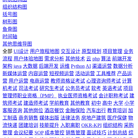
组织结构图
括号图
树形图
鱼骨图
时间轴
其他思维导图
全部
UI设计
用户旅程地图
交互设计
原型规划
项目管理
业务
流程
用户体验地图
需求分析
其他技术
云
php
算法
前端开发
架构
java
大数据
后端开发
运维
Python
AI
渠道运营
数据分析
新媒体运营
内容运营
短视频运营
活动运营
工具推荐
产品运
营
用户运营
电商运营
教师资格证考试
心理咨询师考试
计算
机考试
司法考试
研究生考试
公务员考试
软考
英语考试
项目
管理师职业资格（PMP）
执业医师资格考试
会计职称考试
建
筑师考试
建造师考试
学前教育
其他教育
初中
高中
大学
小学
客服咨询
其他岗位
酒店餐饮
金融保险
汽车出行
教育培训
加
工制造
商务销售
媒体出版
法律法务
房地产建筑
医疗保健
物
流快递
团建培训
技能提升
入职离职
OKR-KPI
组织结构
采购
管理
会议纪要
SOP
成本管控
销售管理
面试技巧
计划总结
综