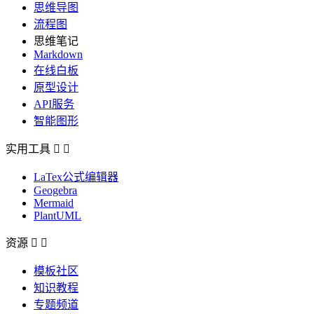
思维导图
流程图
思维笔记
Markdown
在线白板
原型设计
API服务
智能图形
实用工具


LaTex公式编辑器
Geogebra
Mermaid
PlantUML
资源


模板社区
知识教程
专题频道