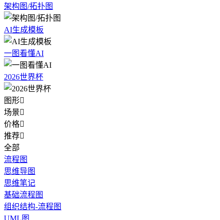
架构图/拓扑图
AI生成模板
一图看懂AI
2026世界杯
图形

场景

价格

推荐

全部
流程图
思维导图
思维笔记
基础流程图
组织结构-流程图
UML图